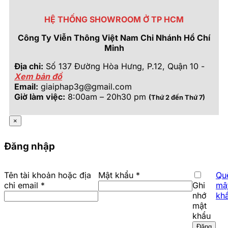
HỆ THỐNG SHOWROOM Ở TP HCM
Công Ty Viễn Thông Việt Nam Chi Nhánh Hồ Chí
Minh
Địa chỉ:
Số 137 Đường Hòa Hưng, P.12, Quận 10 -
Xem bản đồ
Email:
giaiphap3g@gmail.com
Giờ làm việc:
8:00am – 20h30 pm
(Thứ 2 đến Thứ 7)
×
Đăng nhập
Bắt
Tên tài khoản hoặc địa
Mật khẩu
*
Qu
Bắt
buộc
chỉ email
*
Ghi
mậ
buộc
nhớ
kh
mật
khẩu
Đăng