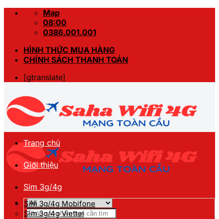
Skip
Map
to
08:00
content
0386.001.001
HÌNH THỨC MUA HÀNG
CHÍNH SÁCH THANH TOÁN
[gtranslate]
Trang chủ
Giới thiệu
Sim 3g/4g
Sim 3g/4g Mobifone
Tìm
Sim 3g/4g Viettel