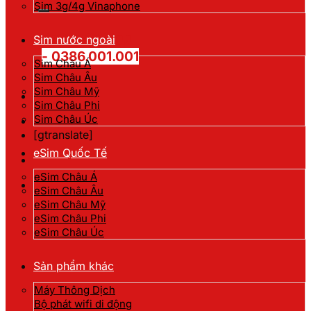
kiếm:
Sim 3g/4g Vinaphone
Hotline đặt hàng
Sim nước ngoài
- 0386.001.001
Sim Châu Á
Sim Châu Âu
Sim Châu Mỹ
Sim Châu Phi
Sim Châu Úc
[gtranslate]
eSim Quốc Tế
eSim Châu Á
eSim Châu Âu
eSim Châu Mỹ
eSim Châu Phi
eSim Châu Úc
Sản phẩm khác
Máy Thông Dịch
Bộ phát wifi di động