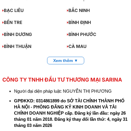
BẠC LIÊU
BẮC NINH
BẾN TRE
BÌNH ĐỊNH
BÌNH DƯƠNG
BÌNH PHƯỚC
BÌNH THUẬN
CÀ MAU
Xem thêm ▼
CÔNG TY TNHH ĐẦU TƯ THƯƠNG MẠI SARINA
Người đại diện pháp luật: NGUYỄN THỊ PHƯƠNG
GPĐKKD: 0314861899 do SỞ TÀI CHÍNH THÀNH PHỐ
HÀ NỘI - PHÒNG ĐĂNG KÝ KINH DOANH VÀ TÀI
CHÍNH DOANH NGHIỆP cấp. Đăng ký lần đầu: ngày 26
tháng 01 năm 2018. Đăng ký thay đổi lần thứ: 4, ngày 31
tháng 03 năm 2026