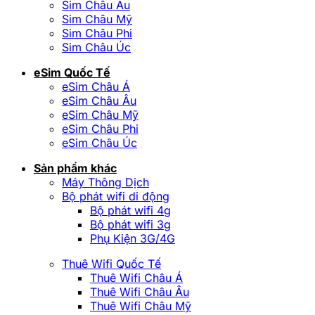
Sim Châu Âu
Sim Châu Mỹ
Sim Châu Phi
Sim Châu Úc
eSim Quốc Tế
eSim Châu Á
eSim Châu Âu
eSim Châu Mỹ
eSim Châu Phi
eSim Châu Úc
Sản phẩm khác
Máy Thông Dịch
Bộ phát wifi di động
Bộ phát wifi 4g
Bộ phát wifi 3g
Phụ Kiện 3G/4G
Thuê Wifi Quốc Tế
Thuê Wifi Châu Á
Thuê Wifi Châu Âu
Thuê Wifi Châu Mỹ