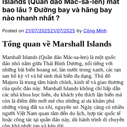
Islands (Quần đảo Mác-sa-len) mất
bao lâu ? Đường bay và hãng bay
nào nhanh nhất ?
Posted on
21/07/2025
21/07/2025
by
Công Minh
Tổng quan về Marshall Islands
Marshall Islands (Quần đảo Mác-sa-len) là một quốc
đảo nhỏ nằm giữa Thái Bình Dương, nổi tiếng với
những bãi biển hoang sơ, làn nước trong xanh, các rạn
san hô kỳ vĩ và hệ sinh thái biển đa dạng. Thủ đô
Majuro là trung tâm hành chính, kinh tế và giao thương
của quốc đảo này. Marshall Islands không chỉ hấp dẫn
các nhà khoa học biển, du khách yêu thích lặn biển mà
còn là điểm đến mới mẻ cho những ai ưa khám phá
những vùng đất xa xôi, nguyên sơ. Ngày càng có nhiều
người Việt Nam quan tâm đến du lịch, hợp tác quốc tế
hoặc công tác tại quần đảo này, dù hành trình di chuyển
còn khá phức tạp và kéo dài.