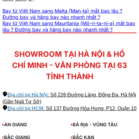
Bay từ Việt Nam sang Malta (Man-ta) mất bao lâu ?
Đường bay và hãng bay nào nhanh nhất ?
Bay từ Việt Nam sang Mauritania (Mô-ri-ta-ni-a) mất bao
lâu ? Đường bay và hãng bay nào nhanh nhất ?
SHOWROOM TẠI HÀ NỘI & HỒ
CHÍ MINH - VĂN PHÒNG TẠI 63
TỈNH THÀNH
Địa chỉ tại Hà Nội:
Số 226 Đường Láng, Đống Đa, Hà Nội
(Gần Ngã Tư Sở)
Địa chỉ tại HCM:
Số 137 Đường Hòa Hưng, P12, Quận 10
AN GIANG
BÀ RỊA - VŨNG TÀU
BẮC GIANG
BẮC KẠN