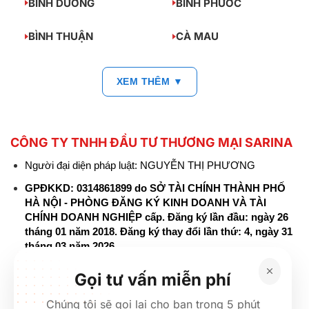
BÌNH DƯƠNG
BÌNH PHƯỚC
BÌNH THUẬN
CÀ MAU
XEM THÊM ▼
CÔNG TY TNHH ĐẦU TƯ THƯƠNG MẠI SARINA
Người đại diện pháp luật: NGUYỄN THỊ PHƯƠNG
GPĐKKD: 0314861899 do SỞ TÀI CHÍNH THÀNH PHỐ
HÀ NỘI - PHÒNG ĐĂNG KÝ KINH DOANH VÀ TÀI
CHÍNH DOANH NGHIỆP cấp. Đăng ký lần đầu: ngày 26
tháng 01 năm 2018. Đăng ký thay đổi lần thứ: 4, ngày 31
tháng 03 năm 2026
226 Đường Láng, Đống Đa, Hà Nội
Gọi tư vấn miễn phí
137 Đường Hòa Hưng, Phường 12, Quận 10, TP. Hồ Chí
Chúng tôi sẽ gọi lại cho bạn trong 5 phút
Minh