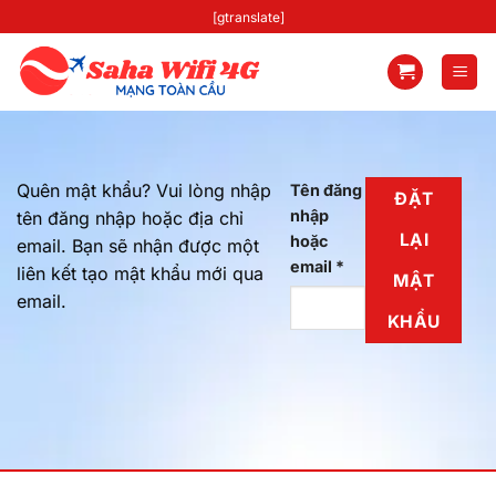
Skip
[gtranslate]
to
content
Quên mật khẩu? Vui lòng nhập
Tên đăng
ĐẶT
nhập
tên đăng nhập hoặc địa chỉ
LẠI
hoặc
email. Bạn sẽ nhận được một
Bắt
email
*
liên kết tạo mật khẩu mới qua
MẬT
buộc
email.
KHẨU