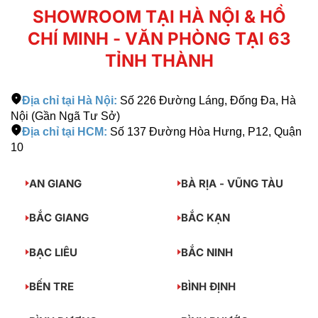
SHOWROOM TẠI HÀ NỘI & HỒ
CHÍ MINH - VĂN PHÒNG TẠI 63
TỈNH THÀNH
Địa chỉ tại Hà Nội:
Số 226 Đường Láng, Đống Đa, Hà
Nội (Gần Ngã Tư Sở)
Địa chỉ tại HCM:
Số 137 Đường Hòa Hưng, P12, Quận
10
AN GIANG
BÀ RỊA - VŨNG TÀU
BẮC GIANG
BẮC KẠN
BẠC LIÊU
BẮC NINH
BẾN TRE
BÌNH ĐỊNH