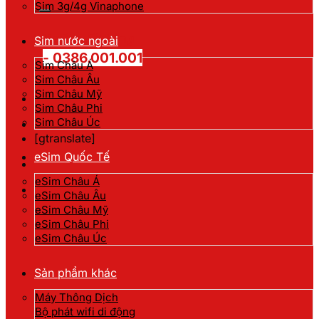
kiếm:
Sim 3g/4g Vinaphone
Hotline đặt hàng
Sim nước ngoài
- 0386.001.001
Sim Châu Á
Sim Châu Âu
Sim Châu Mỹ
Sim Châu Phi
Sim Châu Úc
[gtranslate]
eSim Quốc Tế
eSim Châu Á
eSim Châu Âu
eSim Châu Mỹ
eSim Châu Phi
eSim Châu Úc
Sản phẩm khác
Máy Thông Dịch
Bộ phát wifi di động