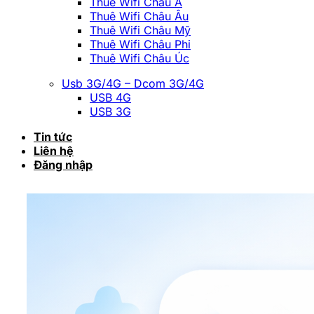
Thuê Wifi Châu Á
Thuê Wifi Châu Âu
Thuê Wifi Châu Mỹ
Thuê Wifi Châu Phi
Thuê Wifi Châu Úc
Usb 3G/4G – Dcom 3G/4G
USB 4G
USB 3G
Tin tức
Liên hệ
Đăng nhập