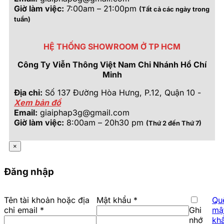
Giờ làm việc:
7:00am – 21:00pm
(Tất cả các ngày trong
tuần)
HỆ THỐNG SHOWROOM Ở TP HCM
Công Ty Viễn Thông Việt Nam Chi Nhánh Hồ Chí
Minh
Địa chỉ:
Số 137 Đường Hòa Hưng, P.12, Quận 10 -
Xem bản đồ
Email:
giaiphap3g@gmail.com
Giờ làm việc:
8:00am – 20h30 pm
(Thứ 2 đến Thứ 7)
×
Đăng nhập
Bắt
Tên tài khoản hoặc địa
Mật khẩu
*
Qu
Bắt
buộc
chỉ email
*
Ghi
mậ
buộc
nhớ
kh