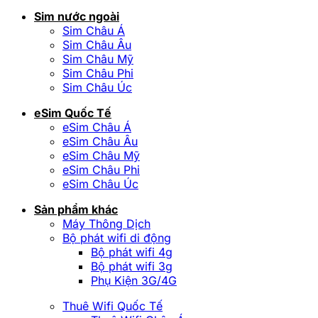
Sim nước ngoài
Sim Châu Á
Sim Châu Âu
Sim Châu Mỹ
Sim Châu Phi
Sim Châu Úc
eSim Quốc Tế
eSim Châu Á
eSim Châu Âu
eSim Châu Mỹ
eSim Châu Phi
eSim Châu Úc
Sản phẩm khác
Máy Thông Dịch
Bộ phát wifi di động
Bộ phát wifi 4g
Bộ phát wifi 3g
Phụ Kiện 3G/4G
Thuê Wifi Quốc Tế