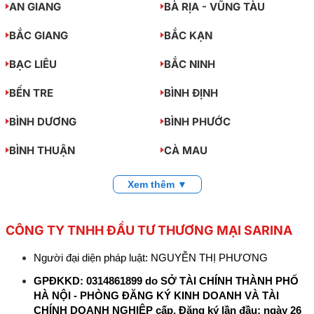
AN GIANG
BÀ RỊA - VŨNG TÀU
BẮC GIANG
BẮC KẠN
BẠC LIÊU
BẮC NINH
BẾN TRE
BÌNH ĐỊNH
BÌNH DƯƠNG
BÌNH PHƯỚC
BÌNH THUẬN
CÀ MAU
Xem thêm ▼
CÔNG TY TNHH ĐẦU TƯ THƯƠNG MẠI SARINA
Người đại diện pháp luật: NGUYỄN THỊ PHƯƠNG
GPĐKKD: 0314861899 do SỞ TÀI CHÍNH THÀNH PHỐ
HÀ NỘI - PHÒNG ĐĂNG KÝ KINH DOANH VÀ TÀI
CHÍNH DOANH NGHIỆP cấp. Đăng ký lần đầu: ngày 26