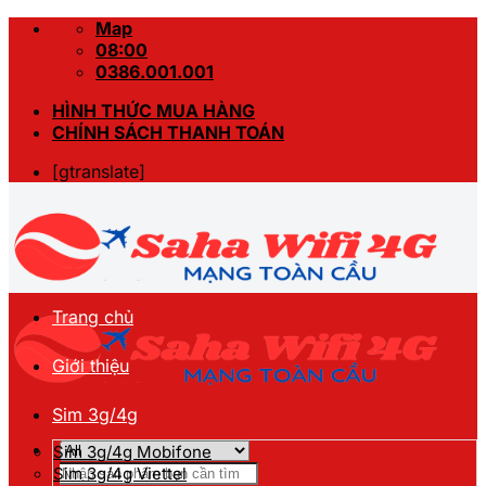
Skip
Map
to
08:00
content
0386.001.001
HÌNH THỨC MUA HÀNG
CHÍNH SÁCH THANH TOÁN
[gtranslate]
Trang chủ
Giới thiệu
Sim 3g/4g
Sim 3g/4g Mobifone
Tìm
Sim 3g/4g Viettel