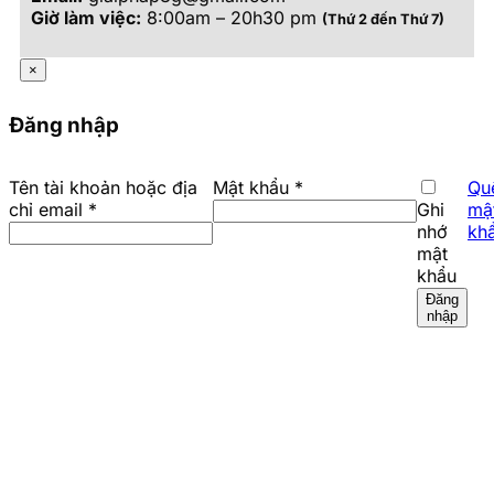
Giờ làm việc:
8:00am – 20h30 pm
(Thứ 2 đến Thứ 7)
×
Đăng nhập
Bắt
Tên tài khoản hoặc địa
Mật khẩu
*
Qu
Bắt
buộc
chỉ email
*
Ghi
mậ
buộc
nhớ
kh
mật
khẩu
Đăng
nhập