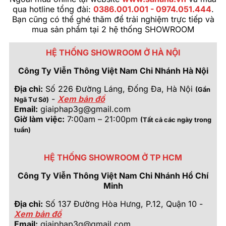
qua hotline tổng đài:
0386.001.001 - 0974.051.444
.
Bạn cũng có thể ghé thăm để trải nghiệm trực tiếp và
mua sản phẩm tại 2 hệ thống SHOWROOM
HỆ THỐNG SHOWROOM Ở HÀ NỘI
Công Ty Viễn Thông Việt Nam Chi Nhánh Hà Nội
Địa chỉ:
Số 226 Đường Láng, Đống Đa, Hà Nội
(Gần
-
Xem bản đồ
Ngã Tư Sở)
Email:
giaiphap3g@gmail.com
Giờ làm việc:
7:00am – 21:00pm
(Tất cả các ngày trong
tuần)
HỆ THỐNG SHOWROOM Ở TP HCM
Công Ty Viễn Thông Việt Nam Chi Nhánh Hồ Chí
Minh
Địa chỉ:
Số 137 Đường Hòa Hưng, P.12, Quận 10 -
Xem bản đồ
Email:
giaiphap3g@gmail.com