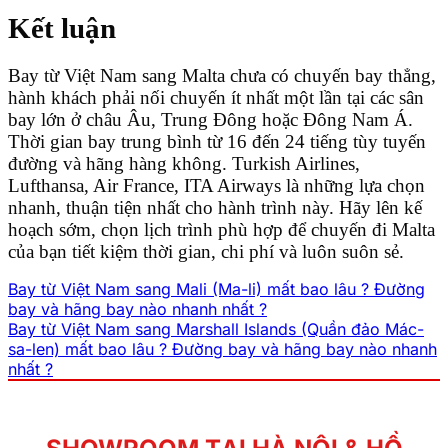
Kết luận
Bay từ Việt Nam sang Malta chưa có chuyến bay thẳng,
hành khách phải nối chuyến ít nhất một lần tại các sân
bay lớn ở châu Âu, Trung Đông hoặc Đông Nam Á.
Thời gian bay trung bình từ 16 đến 24 tiếng tùy tuyến
đường và hãng hàng không. Turkish Airlines,
Lufthansa, Air France, ITA Airways là những lựa chọn
nhanh, thuận tiện nhất cho hành trình này. Hãy lên kế
hoạch sớm, chọn lịch trình phù hợp để chuyến đi Malta
của bạn tiết kiệm thời gian, chi phí và luôn suôn sẻ.
Bay từ Việt Nam sang Mali (Ma-li) mất bao lâu ? Đường
bay và hãng bay nào nhanh nhất ?
Bay từ Việt Nam sang Marshall Islands (Quần đảo Mác-
sa-len) mất bao lâu ? Đường bay và hãng bay nào nhanh
nhất ?