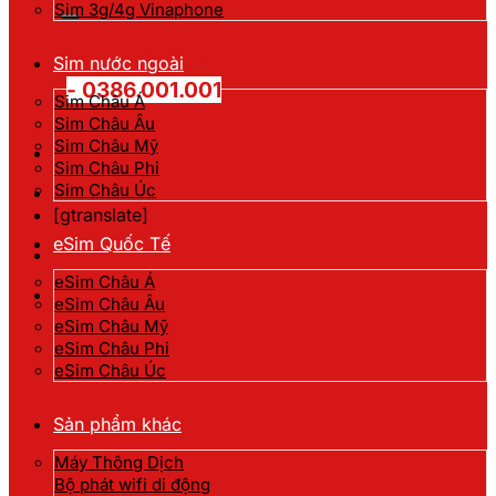
kiếm:
Sim 3g/4g Vinaphone
Hotline đặt hàng
Sim nước ngoài
- 0386.001.001
Sim Châu Á
Sim Châu Âu
Sim Châu Mỹ
Sim Châu Phi
Sim Châu Úc
[gtranslate]
eSim Quốc Tế
eSim Châu Á
eSim Châu Âu
eSim Châu Mỹ
eSim Châu Phi
eSim Châu Úc
Sản phẩm khác
Máy Thông Dịch
Bộ phát wifi di động