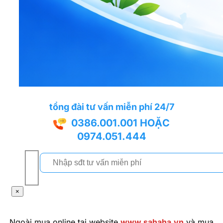
tổng đài tư vấn miễn phí 24/7
0386.001.001
HOẶC
0974.051.444
×
Ngoài mua online tại website
www.sahaha.vn
và mua