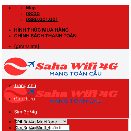
Skip
Map
to
08:00
content
0386.001.001
HÌNH THỨC MUA HÀNG
CHÍNH SÁCH THANH TOÁN
[gtranslate]
Trang chủ
Giới thiệu
Sim 3g/4g
Sim 3g/4g Mobifone
Tìm
Sim 3g/4g Viettel