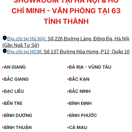
SHOWROOM TẠI HÀ NỘI & HỒ
CHÍ MINH - VĂN PHÒNG TẠI 63
TỈNH THÀNH
Địa chỉ tại Hà Nội:
Số 226 Đường Láng, Đống Đa, Hà Nội
(Gần Ngã Tư Sở)
Địa chỉ tại HCM:
Số 137 Đường Hòa Hưng, P12, Quận 10
AN GIANG
BÀ RỊA - VŨNG TÀU
BẮC GIANG
BẮC KẠN
BẠC LIÊU
BẮC NINH
BẾN TRE
BÌNH ĐỊNH
BÌNH DƯƠNG
BÌNH PHƯỚC
BÌNH THUẬN
CÀ MAU