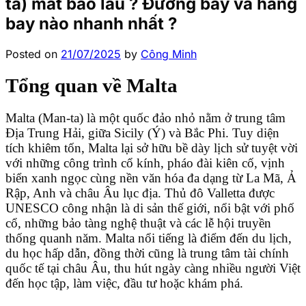
ta) mất bao lâu ? Đường bay và hãng
bay nào nhanh nhất ?
Posted on
21/07/2025
by
Công Minh
Tổng quan về Malta
Malta (Man-ta) là một quốc đảo nhỏ nằm ở trung tâm
Địa Trung Hải, giữa Sicily (Ý) và Bắc Phi. Tuy diện
tích khiêm tốn, Malta lại sở hữu bề dày lịch sử tuyệt vời
với những công trình cổ kính, pháo đài kiên cố, vịnh
biển xanh ngọc cùng nền văn hóa đa dạng từ La Mã, Ả
Rập, Anh và châu Âu lục địa. Thủ đô Valletta được
UNESCO công nhận là di sản thế giới, nổi bật với phố
cổ, những bảo tàng nghệ thuật và các lễ hội truyền
thống quanh năm. Malta nổi tiếng là điểm đến du lịch,
du học hấp dẫn, đồng thời cũng là trung tâm tài chính
quốc tế tại châu Âu, thu hút ngày càng nhiều người Việt
đến học tập, làm việc, đầu tư hoặc khám phá.