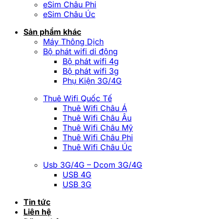
eSim Châu Phi
eSim Châu Úc
Sản phẩm khác
Máy Thông Dịch
Bộ phát wifi di động
Bộ phát wifi 4g
Bộ phát wifi 3g
Phụ Kiện 3G/4G
Thuê Wifi Quốc Tế
Thuê Wifi Châu Á
Thuê Wifi Châu Âu
Thuê Wifi Châu Mỹ
Thuê Wifi Châu Phi
Thuê Wifi Châu Úc
Usb 3G/4G – Dcom 3G/4G
USB 4G
USB 3G
Tin tức
Liên hệ