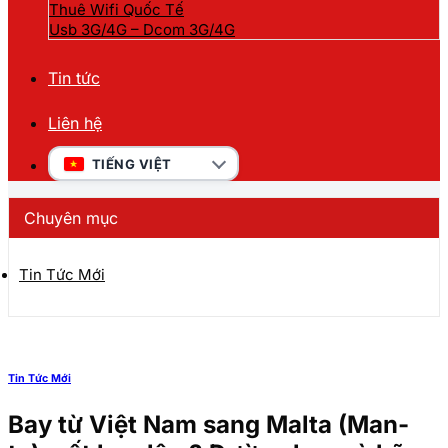
Thuê Wifi Quốc Tế
Usb 3G/4G – Dcom 3G/4G
Tin tức
Liên hệ
TIẾNG VIỆT
Chuyên mục
Tin Tức Mới
Tin Tức Mới
Bay từ Việt Nam sang Malta (Man-