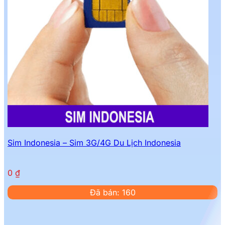
Sim Indonesia – Sim 3G/4G Du Lịch Indonesia
0
₫
Đã bán: 160