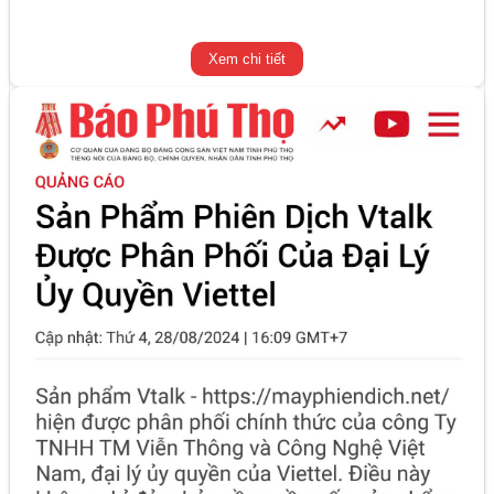
Xem chi tiết