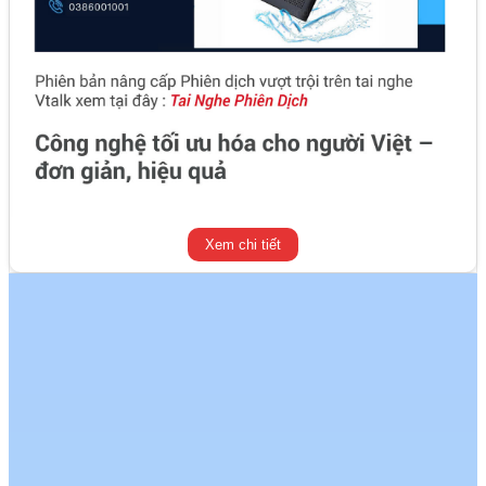
Xem chi tiết