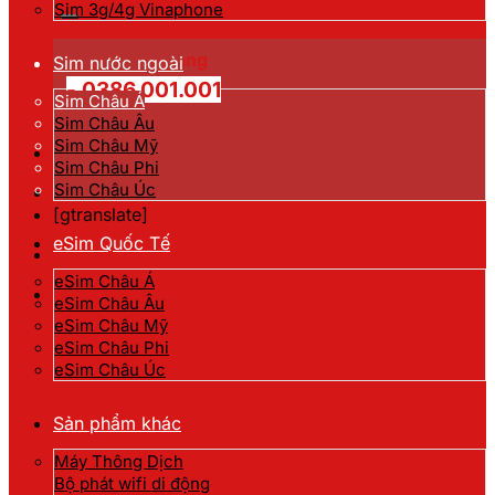
kiếm:
Sim 3g/4g Vinaphone
Hotline đặt hàng
Sim nước ngoài
- 0386.001.001
Sim Châu Á
Sim Châu Âu
Sim Châu Mỹ
Sim Châu Phi
Sim Châu Úc
[gtranslate]
eSim Quốc Tế
eSim Châu Á
eSim Châu Âu
eSim Châu Mỹ
eSim Châu Phi
eSim Châu Úc
Sản phẩm khác
Máy Thông Dịch
Bộ phát wifi di động