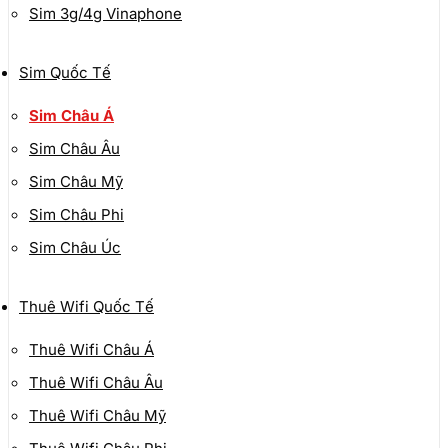
Sim 3g/4g Vinaphone
Sim Quốc Tế
Sim Châu Á
Sim Châu Âu
Sim Châu Mỹ
Sim Châu Phi
Sim Châu Úc
Thuê Wifi Quốc Tế
Thuê Wifi Châu Á
Thuê Wifi Châu Âu
Thuê Wifi Châu Mỹ