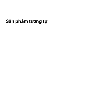
Sản phẩm tương tự
THÔNG TIN NHÀ MẠNG
TỐT NHẤT Ở MA CAO –
VÙNG PHỦ SÓNG – SĐT
KHẨN CẤP Ở MA
Các Nhà Mạng Di Động Lớn
Nhất Ma Cao
Ma Cao có 4 nhà mạng di động lớn:
CTM
(Companhia de Telecomunicações de
Macau), MPT (Macau Post and