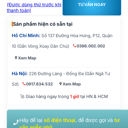
(Được dùng thử trước khi
TƯ VẤN NGAY
thanh toán)
Sản phẩm hiện có sẵn tại
Hồ Chí Minh:
Số 137 Đường Hòa Hưng, P12, Quận
0386.002.002
10 (Gần Vòng Xoay Dân Chủ)
Xem Map
Hà Nội:
226 Đường Láng - Đống Đa (Gần Ngã Tư
0917.834.532
Xem Map
Sở)
🚀 Giao hàng ngay trong
1 giờ
tại HN & HCM
Hãy để lại
số điện thoại
, để được gọi và
tư
vấn miễn phí!