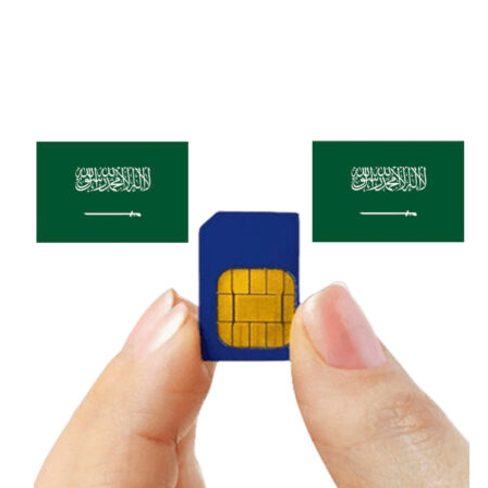
bật với các gói cước tiết kiệm dành cho sinh
viên, người lao động, và khách du lịch muốn
tối ưu chi phí. Smart Tone phủ sóng tốt tại
các thành phố lớn, nhưng vùng nông thôn và
khu vực xa có thể hạn chế hơn so với các nhà
mạng lớn khác.
Vùng Phủ Sóng Các Nhà
Mạng Di Động Ma Cao
CTM và MPT
Hai nhà mạng sở hữu vùng phủ sóng rộng
nhất Ma Cao, đảm bảo kết nối ổn định tại các
thành phố lớn, điểm du lịch nổi tiếng và vùng
nông thôn. Đây là lựa chọn tốt nhất cho
khách du lịch và người thường xuyên di
chuyển nhiều nơi.