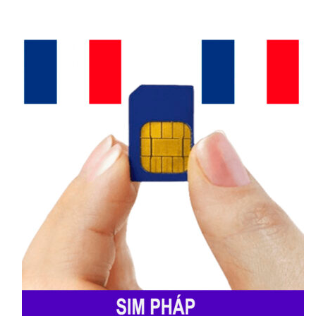
Telecommunications), 3 Macau, và Smart
Tone
.
CTM (Companhia de
Telecomunicações de Macau)
CTM là nhà mạng di động lớn nhất và lâu
đời nhất Ma Cao với vùng phủ sóng rộng
khắp: từ trung tâm thành phố Ma Cao đến
các khu vực ven biển và đảo nhỏ. Dịch vụ ổn
định, nhiều đại lý hỗ trợ, đa dạng gói cước
linh hoạt, phù hợp cho người dân địa phương
và khách du lịch.
MPT (Macau Post and
Telecommunications)
MPT được đánh giá cao về tốc độ internet,
đặc biệt là 4G và 5G, rất phù hợp cho người