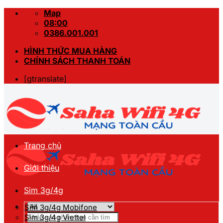
Skip
Map
to
08:00
content
0386.001.001
HÌNH THỨC MUA HÀNG
CHÍNH SÁCH THANH TOÁN
[gtranslate]
Trang chủ
Giới thiệu
Sim 3g/4g
Sim 3g/4g Mobifone
Tìm
Sim 3g/4g Viettel