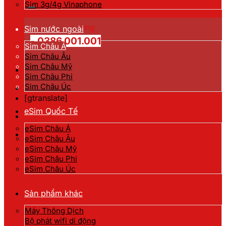
kiếm:
Sim 3g/4g Vinaphone
Hotline đặt hàng
Sim nước ngoài
- 0386.001.001
Sim Châu Á
Sim Châu Âu
Sim Châu Mỹ
Sim Châu Phi
Sim Châu Úc
[gtranslate]
eSim Quốc Tế
eSim Châu Á
eSim Châu Âu
eSim Châu Mỹ
eSim Châu Phi
eSim Châu Úc
Sản phẩm khác
Máy Thông Dịch
Bộ phát wifi di động