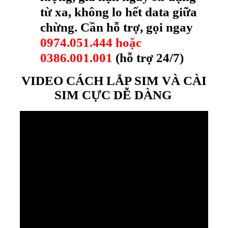
từ xa, không lo hết data giữa
chừng. Cần hỗ trợ, gọi ngay
0974.051.444 hoặc
0386.001.001
(hỗ trợ 24/7)
VIDEO CÁCH LẮP SIM VÀ CÀI
SIM CỰC DỄ DÀNG