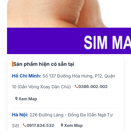
Sản phẩm hiện có sẵn tại
Hồ Chí Minh:
Số 137 Đường Hòa Hưng, P12, Quận
0386.002.002
10 (Gần Vòng Xoay Dân Chủ)
Xem Map
Hà Nội:
226 Đường Láng - Đống Đa (Gần Ngã Tư
0917.834.532
Xem Map
Sở)