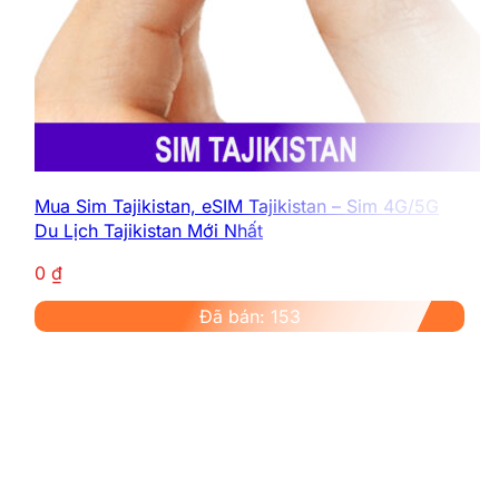
Mua Sim Tajikistan, eSIM Tajikistan – Sim 4G/5G
Du Lịch Tajikistan Mới Nhất
0
₫
Đã bán: 153