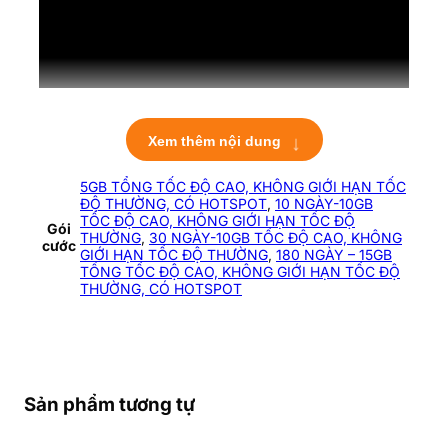
↓
Xem thêm nội dung
5GB TỔNG TỐC ĐỘ CAO, KHÔNG GIỚI HẠN TỐC
ĐỘ THƯỜNG, CÓ HOTSPOT
,
10 NGÀY-10GB
TỐC ĐỘ CAO, KHÔNG GIỚI HẠN TỐC ĐỘ
Gói
THƯỜNG
,
30 NGÀY-10GB TỐC ĐỘ CAO, KHÔNG
cước
GIỚI HẠN TỐC ĐỘ THƯỜNG
,
180 NGÀY – 15GB
THÔNG TIN NHÀ MẠNG
TỔNG TỐC ĐỘ CAO, KHÔNG GIỚI HẠN TỐC ĐỘ
THƯỜNG, CÓ HOTSPOT
TỐT NHẤT Ở ĐÀI LOAN –
VÙNG PHỦ SÓNG – SĐT
KHẨN CẤP Ở ĐÀI LOAN
Sản phẩm tương tự
Các Nhà Mạng Di Động Lớn