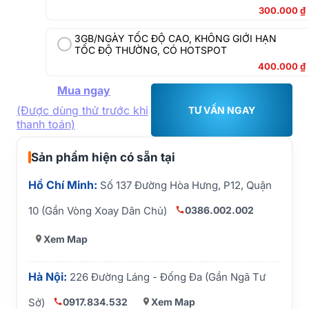
300.000
₫
3GB/NGÀY TỐC ĐỘ CAO, KHÔNG GIỚI HẠN
TỐC ĐỘ THƯỜNG, CÓ HOTSPOT
400.000
₫
Mua ngay
(Được dùng thử trước khi
TƯ VẤN NGAY
thanh toán)
Sản phẩm hiện có sẵn tại
Hồ Chí Minh:
Số 137 Đường Hòa Hưng, P12, Quận
0386.002.002
10 (Gần Vòng Xoay Dân Chủ)
Xem Map
Hà Nội:
226 Đường Láng - Đống Đa (Gần Ngã Tư
0917.834.532
Xem Map
Sở)