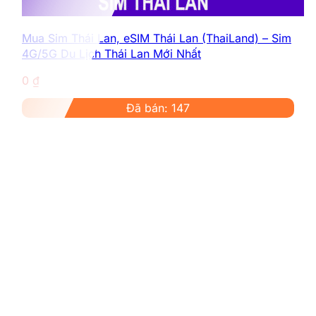
Mua Sim Thái Lan, eSIM Thái Lan (ThaiLand) – Sim
4G/5G Du Lịch Thái Lan Mới Nhất
0
₫
Đã bán: 147