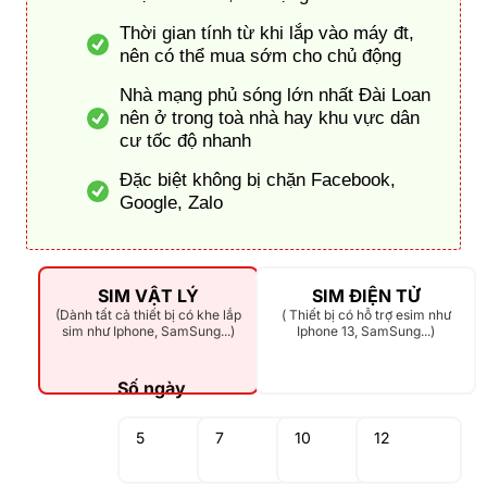
Thời gian tính từ khi lắp vào máy đt,
nên có thể mua sớm cho chủ động
Nhà mạng phủ sóng lớn nhất Đài Loan
nên ở trong toà nhà hay khu vực dân
cư tốc độ nhanh
Đặc biệt không bị chặn Facebook,
Google, Zalo
SIM VẬT LÝ
SIM ĐIỆN TỬ
(Dành tất cả thiết bị có khe lắp
( Thiết bị có hỗ trợ esim như
sim như Iphone, SamSung...)
Iphone 13, SamSung...)
Số ngày
5
7
10
12