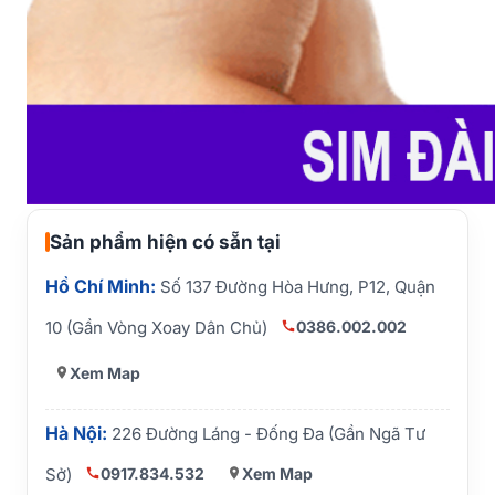
Sản phẩm hiện có sẵn tại
Hồ Chí Minh:
Số 137 Đường Hòa Hưng, P12, Quận
0386.002.002
10 (Gần Vòng Xoay Dân Chủ)
Xem Map
Hà Nội:
226 Đường Láng - Đống Đa (Gần Ngã Tư
0917.834.532
Xem Map
Sở)