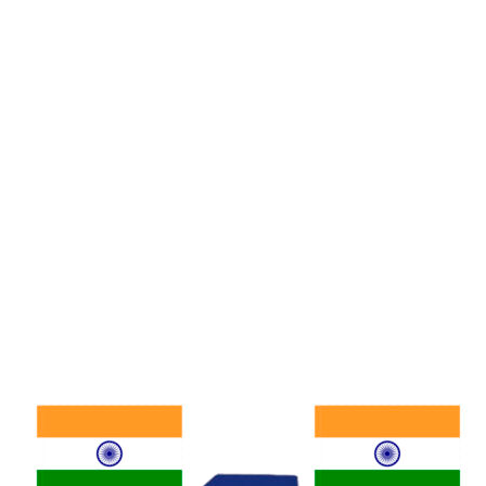
Nhất Đài Loan
Đài Loan có 4 nhà mạng di động
lớn:
Chunghwa Telecom, Taiwan Mobile,
FarEasTone, T Star
.
Chunghwa Telecom
Chunghwa Telecom – nhà mạng di động lớn
nhất, lâu đời nhất Đài Loan với vùng phủ
sóng rộng khắp: thành phố lớn như Đài Bắc,
Đài Trung, Cao Hùng, Đài Nam đến vùng
nông thôn, miền núi, đảo xa. Dịch vụ ổn
định, nhiều đại lý hỗ trợ, đa dạng gói cước
linh hoạt, phù hợp người dân địa phương,
khách du lịch.
Taiwan Mobile
Taiwan Mobile được đánh giá cao tốc độ