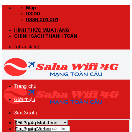
Skip
Map
to
08:00
content
0386.001.001
HÌNH THỨC MUA HÀNG
CHÍNH SÁCH THANH TOÁN
[gtranslate]
Trang chủ
Giới thiệu
Sim 3g/4g
Sim 3g/4g Mobifone
Tìm
Sim 3g/4g Viettel