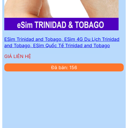
ESim Trinidad and Tobago, ESim 4G Du Lịch Trinidad
and Tobago, ESim Quốc Tế Trinidad and Tobago
GIÁ LIÊN HỆ
Đã bán: 156