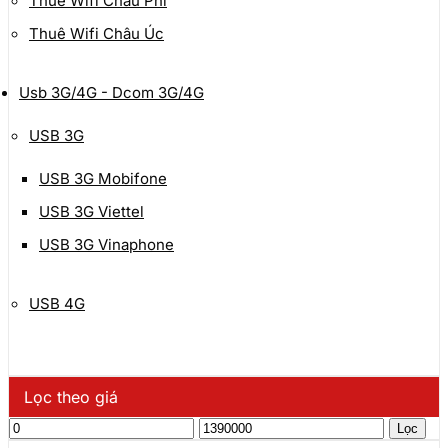
Thuê Wifi Châu Phi
Thuê Wifi Châu Úc
Usb 3G/4G - Dcom 3G/4G
USB 3G
USB 3G Mobifone
USB 3G Viettel
USB 3G Vinaphone
USB 4G
Lọc theo giá
Giá
Giá
Lọc
tối
tối