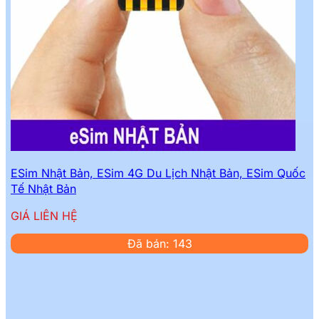
ESim Nhật Bản, ESim 4G Du Lịch Nhật Bản, ESim Quốc
Tế Nhật Bản
GIÁ LIÊN HỆ
Đã bán: 143