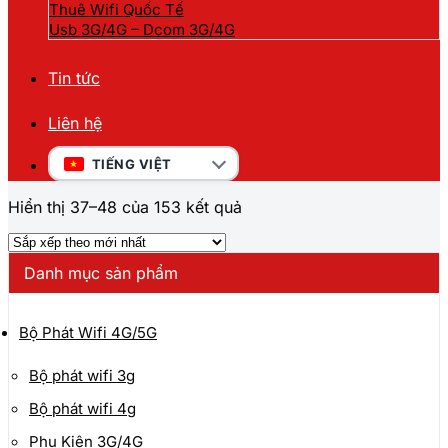
Thuê Wifi Quốc Tế
Usb 3G/4G – Dcom 3G/4G
Tin tức
Liên hệ
TIẾNG VIỆT
Đã
Hiển thị 37–48 của 153 kết quả
sắp
xếp
theo
Danh mục sản phẩm
mới
nhất
Bộ Phát Wifi 4G/5G
Bộ phát wifi 3g
Bộ phát wifi 4g
Phụ Kiện 3G/4G