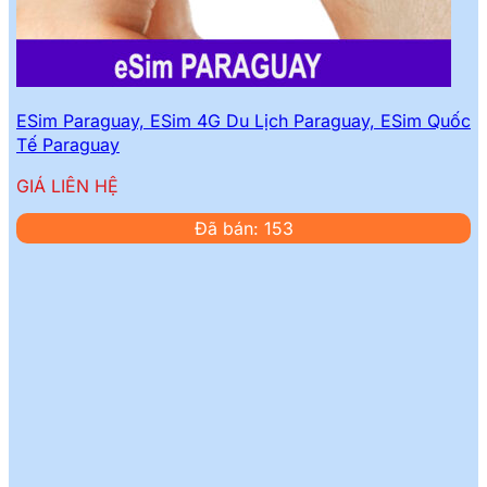
ESim Paraguay, ESim 4G Du Lịch Paraguay, ESim Quốc
Tế Paraguay
GIÁ LIÊN HỆ
Đã bán: 153