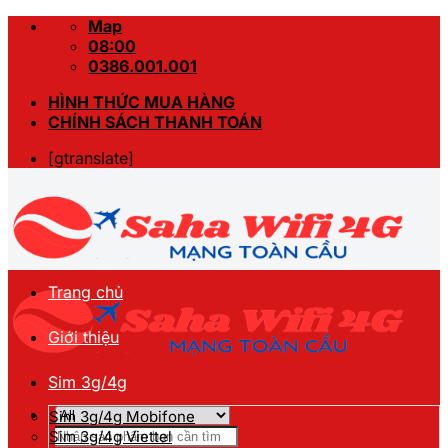
Skip
Map
to
08:00
content
0386.001.001
HÌNH THỨC MUA HÀNG
CHÍNH SÁCH THANH TOÁN
[gtranslate]
Trang chủ
Giới thiệu
Sim 3g/4g
Sim 3g/4g Mobifone
Tìm
Sim 3g/4g Viettel