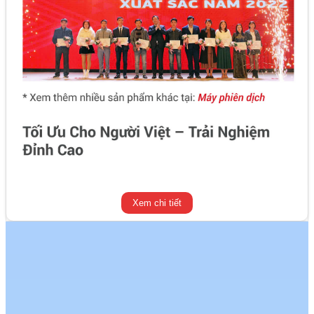
Xem chi tiết