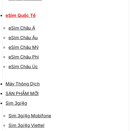
eSim Quốc Tế
eSim Châu Á
eSim Châu Âu
eSim Châu Mỹ
eSim Châu Phi
eSim Châu Úc
Máy Thông Dịch
SẢN PHẨM MỚI
Sim 3g/4g
Sim 3g/4g Mobifone
Sim 3g/4g Viettel