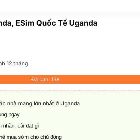
nda, ESim Quốc Tế Uganda
ành 12 tháng
Đã bán: 138
các nhà mạng lớn nhất ở Uganda
dùng ngay
 nhắn, cài đặt gì
ó thể mua sớm cho chủ động