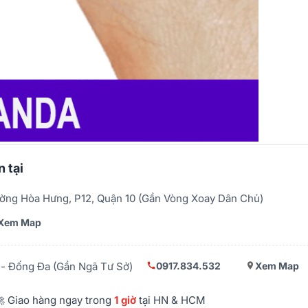
 tại
ờng Hòa Hưng, P12, Quận 10 (Gần Vòng Xoay Dân Chủ)
Xem Map
0917.834.532
Xem Map
- Đống Đa (Gần Ngã Tư Sở)
 Giao hàng ngay trong
1 giờ
tại HN & HCM