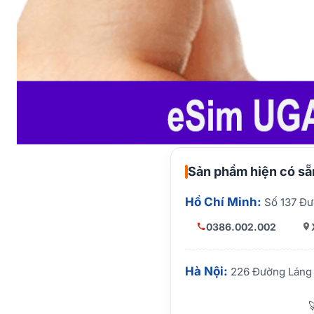
Sản phẩm hiện có sẵn
Hồ Chí Minh:
Số 137 Đư
0386.002.002
Hà Nội:
226 Đường Láng 
