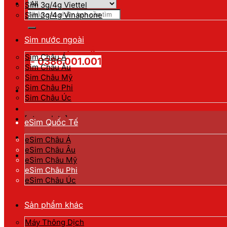
Sim 3g/4g Viettel
Tìm
Sim 3g/4g Vinaphone
kiếm:
Sim nước ngoài
Hotline đặt hàng
Sim Châu Á
- 0386.001.001
Sim Châu Âu
Sim Châu Mỹ
Sim Châu Phi
Sim Châu Úc
[gtranslate]
eSim Quốc Tế
eSim Châu Á
eSim Châu Âu
eSim Châu Mỹ
eSim Châu Phi
eSim Châu Úc
Sản phẩm khác
Máy Thông Dịch