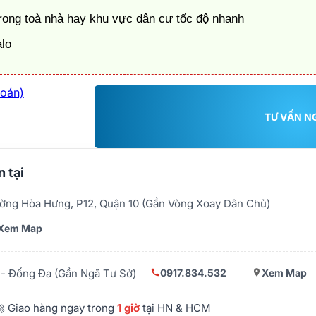
ong toà nhà hay khu vực dân cư tốc độ nhanh
alo
toán)
TƯ VẤN N
 tại
ờng Hòa Hưng, P12, Quận 10 (Gần Vòng Xoay Dân Chủ)
Xem Map
0917.834.532
Xem Map
- Đống Đa (Gần Ngã Tư Sở)
 Giao hàng ngay trong
1 giờ
tại HN & HCM