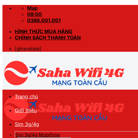
Skip
Map
to
08:00
content
0386.001.001
HÌNH THỨC MUA HÀNG
CHÍNH SÁCH THANH TOÁN
[gtranslate]
Trang chủ
Giới thiệu
Sim 3g/4g
Sim 3g/4g Mobifone