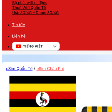
Bộ phát wifi di động
Thuê Wifi Quốc Tế
Usb 3G/4G – Dcom 3G/4G
Tin tức
Liên hệ
TIẾNG VIỆT
eSim Quốc Tế
/
eSim Châu Phi