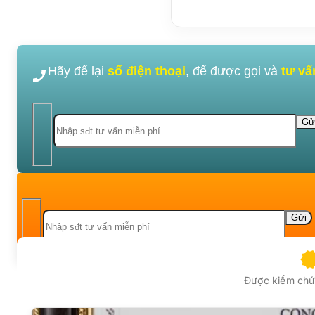
Hãy để lại
số điện thoại
, để được gọi và
tư vấ
Được kiểm chứn