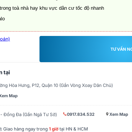
trong toà nhà hay khu vực dân cư tốc độ nhanh
alo
toán)
TƯ VẤN N
 tại
ờng Hòa Hưng, P12, Quận 10 (Gần Vòng Xoay Dân Chủ)
Xem Map
0917.834.532
Xem Map
- Đống Đa (Gần Ngã Tư Sở)
 Giao hàng ngay trong
1 giờ
tại HN & HCM