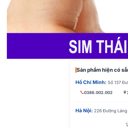
Sản phẩm hiện có sẵn
Hồ Chí Minh:
Số 137 Đư
0386.002.002
Hà Nội:
226 Đường Láng 
