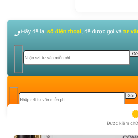
Hãy để lại
số điện thoại
, để được gọi và
tư vấ
Được kiểm chứn