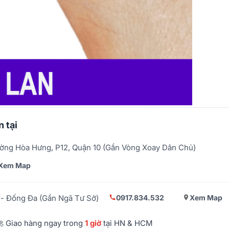
 tại
ờng Hòa Hưng, P12, Quận 10 (Gần Vòng Xoay Dân Chủ)
Xem Map
0917.834.532
Xem Map
- Đống Đa (Gần Ngã Tư Sở)
 Giao hàng ngay trong
1 giờ
tại HN & HCM