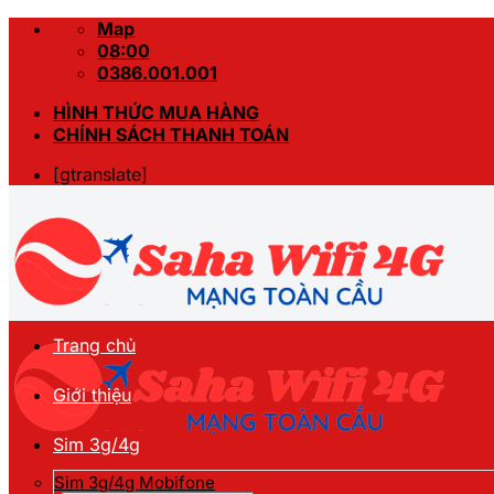
Skip
Map
to
08:00
content
0386.001.001
HÌNH THỨC MUA HÀNG
CHÍNH SÁCH THANH TOÁN
[gtranslate]
Trang chủ
Giới thiệu
Sim 3g/4g
Sim 3g/4g Mobifone