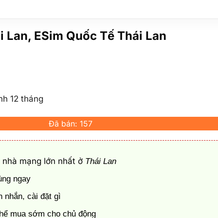
i Lan, ESim Quốc Tế Thái Lan
ành 12 tháng
Đã bán: 157
 nhà mạng lớn nhất ở
Thái Lan
dùng ngay
 nhắn, cài đặt gì
ó thể mua sớm cho chủ động