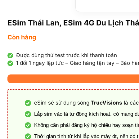
ESim Thái Lan, ESim 4G Du Lịch Thá
Còn hàng
Được dùng thử test trước khi thanh toán
1 đổi 1 ngay lập tức – Giao hàng tận tay – Bảo h
eSim sẽ sử dụng sóng
TrueVisions
là các
Lắp sim vào là tự động kích hoạt, có mạng 
Không cần phải đăng ký hộ chiếu hay soạn tin
Thời gian tính từ khi lắp vào máy đt, nên c