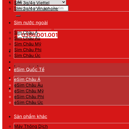
Sim 3g/4g Viettel
Tìm
Sim 3g/4g Vinaphone
kiếm:
Sim nước ngoài
Hotline đặt hàng
Sim Châu Á
- 0386.001.001
Sim Châu Âu
Sim Châu Mỹ
Sim Châu Phi
Sim Châu Úc
[gtranslate]
eSim Quốc Tế
eSim Châu Á
eSim Châu Âu
eSim Châu Mỹ
eSim Châu Phi
eSim Châu Úc
Sản phẩm khác
Máy Thông Dịch