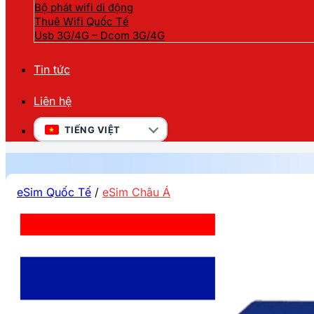
Bộ phát wifi di động
Thuê Wifi Quốc Tế
Usb 3G/4G – Dcom 3G/4G
Tin tức
Liên hệ
TIẾNG VIỆT
eSim Quốc Tế
/
eSim Châu Á