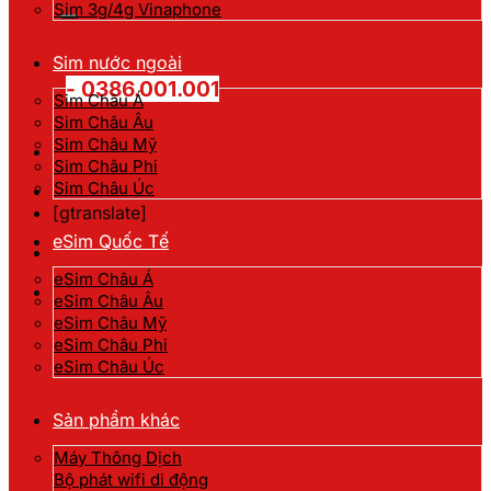
kiếm:
Sim 3g/4g Vinaphone
Hotline đặt hàng
Sim nước ngoài
- 0386.001.001
Sim Châu Á
Sim Châu Âu
Sim Châu Mỹ
Sim Châu Phi
Sim Châu Úc
[gtranslate]
eSim Quốc Tế
eSim Châu Á
eSim Châu Âu
eSim Châu Mỹ
eSim Châu Phi
eSim Châu Úc
Sản phẩm khác
Máy Thông Dịch
Bộ phát wifi di động