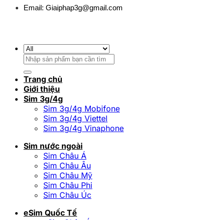
Email:
Giaiphap3g@gmail.com
Tìm
kiếm:
Trang chủ
Giới thiệu
Sim 3g/4g
Sim 3g/4g Mobifone
Sim 3g/4g Viettel
Sim 3g/4g Vinaphone
Sim nước ngoài
Sim Châu Á
Sim Châu Âu
Sim Châu Mỹ
Sim Châu Phi
Sim Châu Úc
eSim Quốc Tế