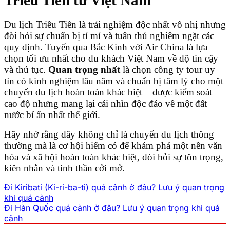
Du lịch Triều Tiên là trải nghiệm độc nhất vô nhị nhưng
đòi hỏi sự chuẩn bị tỉ mỉ và tuân thủ nghiêm ngặt các
quy định. Tuyến qua Bắc Kinh với Air China là lựa
chọn tối ưu nhất cho du khách Việt Nam về độ tin cậy
và thủ tục.
Quan trọng nhất
là chọn công ty tour uy
tín có kinh nghiệm lâu năm và chuẩn bị tâm lý cho một
chuyến du lịch hoàn toàn khác biệt – được kiểm soát
cao độ nhưng mang lại cái nhìn độc đáo về một đất
nước bí ẩn nhất thế giới.
Hãy nhớ rằng đây không chỉ là chuyến du lịch thông
thường mà là cơ hội hiếm có để khám phá một nền văn
hóa và xã hội hoàn toàn khác biệt, đòi hỏi sự tôn trọng,
kiên nhẫn và tinh thần cởi mở.
Đi Kiribati (Ki-ri-ba-ti) quá cảnh ở đâu? Lưu ý quan trọng
khi quá cảnh
Đi Hàn Quốc quá cảnh ở đâu? Lưu ý quan trọng khi quá
cảnh