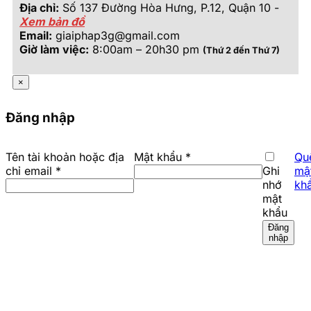
Địa chỉ:
Số 137 Đường Hòa Hưng, P.12, Quận 10 -
Xem bản đồ
Email:
giaiphap3g@gmail.com
Giờ làm việc:
8:00am – 20h30 pm
(Thứ 2 đến Thứ 7)
×
Đăng nhập
Bắt
Tên tài khoản hoặc địa
Mật khẩu
*
Qu
Bắt
buộc
chỉ email
*
Ghi
mậ
buộc
nhớ
kh
mật
khẩu
Đăng
nhập