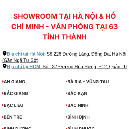
SHOWROOM TẠI HÀ NỘI & HỒ
CHÍ MINH - VĂN PHÒNG TẠI 63
TỈNH THÀNH
Địa chỉ tại Hà Nội:
Số 226 Đường Láng, Đống Đa, Hà Nội
(Gần Ngã Tư Sở)
Địa chỉ tại HCM:
Số 137 Đường Hòa Hưng, P12, Quận 10
AN GIANG
BÀ RỊA - VŨNG TÀU
BẮC GIANG
BẮC KẠN
BẠC LIÊU
BẮC NINH
BẾN TRE
BÌNH ĐỊNH
BÌNH DƯƠNG
BÌNH PHƯỚC