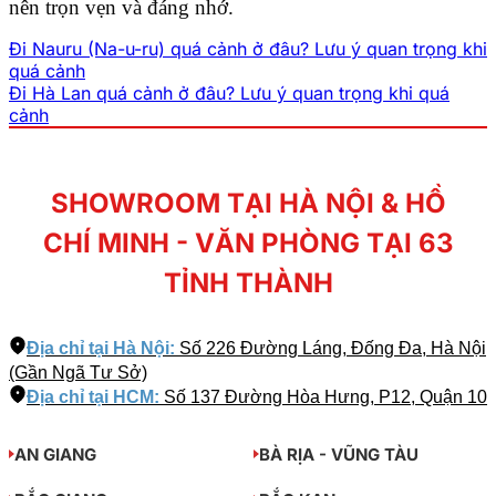
nên trọn vẹn và đáng nhớ.
Đi Nauru (Na-u-ru) quá cảnh ở đâu? Lưu ý quan trọng khi
quá cảnh
Đi Hà Lan quá cảnh ở đâu? Lưu ý quan trọng khi quá
cảnh
SHOWROOM TẠI HÀ NỘI & HỒ
CHÍ MINH - VĂN PHÒNG TẠI 63
TỈNH THÀNH
Địa chỉ tại Hà Nội:
Số 226 Đường Láng, Đống Đa, Hà Nội
(Gần Ngã Tư Sở)
Địa chỉ tại HCM:
Số 137 Đường Hòa Hưng, P12, Quận 10
AN GIANG
BÀ RỊA - VŨNG TÀU