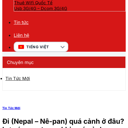
Thuê Wifi Quốc Tế
Usb 3G/4G – Dcom 3G/4G
Tin tức
Liên hệ
TIẾNG VIỆT
Chuyên mục
Tin Tức Mới
Tin Tức Mới
Đi (Nepal – Nê-pan) quá cảnh ở đâu?