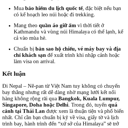
Mua
bảo hiểm du lịch quốc tế
, đặc biệt nếu bạn
có kế hoạch leo núi hoặc đi trekking.
Mang theo
quần áo giữ ấm
vì thời tiết ở
Kathmandu và vùng núi Himalaya có thể lạnh, kể
cả vào mùa hè.
Chuẩn bị
bản sao hộ chiếu, vé máy bay và địa
chỉ khách sạn
để xuất trình khi nhập cảnh hoặc
làm visa on arrival.
Kết luận
Đi Nepal – Nê-pan từ Việt Nam tuy không có chuyến
bay thẳng nhưng rất dễ dàng nhờ mạng lưới kết nối
hàng không rộng rãi qua
Bangkok, Kuala Lumpur,
Singapore, Doha hoặc Delhi
. Trong đó, tuyến
quá
cảnh tại Thái Lan
được xem là thuận tiện và phổ biến
nhất. Chỉ cần bạn chuẩn bị kỹ về visa, giấy tờ và lịch
trình bay, hành trình đến “xứ sở của Himalaya” sẽ trở