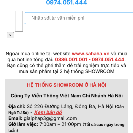
0974.051.444
×
Ngoài mua online tại website
www.sahaha.vn
và mua
qua hotline tổng đài:
0386.001.001 - 0974.051.444
.
Bạn cũng có thể ghé thăm để trải nghiệm trực tiếp và
mua sản phẩm tại 2 hệ thống SHOWROOM
HỆ THỐNG SHOWROOM Ở HÀ NỘI
Công Ty Viễn Thông Việt Nam Chi Nhánh Hà Nội
Địa chỉ:
Số 226 Đường Láng, Đống Đa, Hà Nội
(Gần
-
Xem bản đồ
Ngã Tư Sở)
Email:
giaiphap3g@gmail.com
Giờ làm việc:
7:00am – 21:00pm
(Tất cả các ngày trong
tuần)