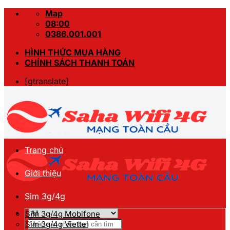
Skip
Map
to
08:00
content
0386.001.001
HÌNH THỨC MUA HÀNG
CHÍNH SÁCH THANH TOÁN
[gtranslate]
Trang chủ
Giới thiệu
Sim 3g/4g
Sim 3g/4g Mobifone
Tìm
Sim 3g/4g Viettel