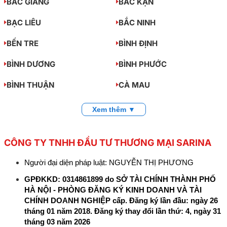
BẮC GIANG
BẮC KẠN
BẠC LIÊU
BẮC NINH
BẾN TRE
BÌNH ĐỊNH
BÌNH DƯƠNG
BÌNH PHƯỚC
BÌNH THUẬN
CÀ MAU
Xem thêm ▼
CÔNG TY TNHH ĐẦU TƯ THƯƠNG MẠI SARINA
Người đại diện pháp luật: NGUYỄN THỊ PHƯƠNG
GPĐKKD: 0314861899 do SỞ TÀI CHÍNH THÀNH PHỐ
HÀ NỘI - PHÒNG ĐĂNG KÝ KINH DOANH VÀ TÀI
CHÍNH DOANH NGHIỆP cấp. Đăng ký lần đầu: ngày 26
tháng 01 năm 2018. Đăng ký thay đổi lần thứ: 4, ngày 31
tháng 03 năm 2026