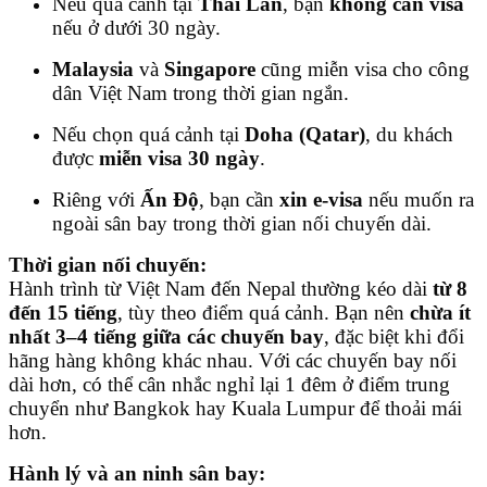
Nếu quá cảnh tại
Thái Lan
, bạn
không cần visa
nếu ở dưới 30 ngày.
Malaysia
và
Singapore
cũng miễn visa cho công
dân Việt Nam trong thời gian ngắn.
Nếu chọn quá cảnh tại
Doha (Qatar)
, du khách
được
miễn visa 30 ngày
.
Riêng với
Ấn Độ
, bạn cần
xin e-visa
nếu muốn ra
ngoài sân bay trong thời gian nối chuyến dài.
Thời gian nối chuyến:
Hành trình từ Việt Nam đến Nepal thường kéo dài
từ 8
đến 15 tiếng
, tùy theo điểm quá cảnh. Bạn nên
chừa ít
nhất 3–4 tiếng giữa các chuyến bay
, đặc biệt khi đổi
hãng hàng không khác nhau. Với các chuyến bay nối
dài hơn, có thể cân nhắc nghỉ lại 1 đêm ở điểm trung
chuyển như Bangkok hay Kuala Lumpur để thoải mái
hơn.
Hành lý và an ninh sân bay: