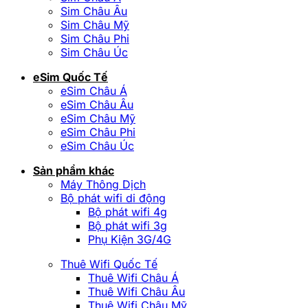
Sim Châu Âu
Sim Châu Mỹ
Sim Châu Phi
Sim Châu Úc
eSim Quốc Tế
eSim Châu Á
eSim Châu Âu
eSim Châu Mỹ
eSim Châu Phi
eSim Châu Úc
Sản phẩm khác
Máy Thông Dịch
Bộ phát wifi di động
Bộ phát wifi 4g
Bộ phát wifi 3g
Phụ Kiện 3G/4G
Thuê Wifi Quốc Tế
Thuê Wifi Châu Á
Thuê Wifi Châu Âu
Thuê Wifi Châu Mỹ