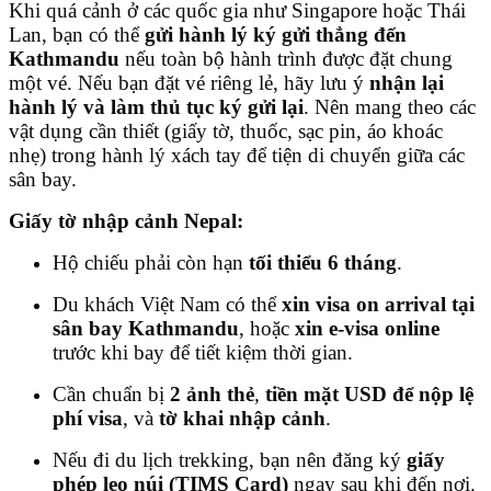
Khi quá cảnh ở các quốc gia như Singapore hoặc Thái
Lan, bạn có thể
gửi hành lý ký gửi thẳng đến
Kathmandu
nếu toàn bộ hành trình được đặt chung
một vé. Nếu bạn đặt vé riêng lẻ, hãy lưu ý
nhận lại
hành lý và làm thủ tục ký gửi lại
. Nên mang theo các
vật dụng cần thiết (giấy tờ, thuốc, sạc pin, áo khoác
nhẹ) trong hành lý xách tay để tiện di chuyển giữa các
sân bay.
Giấy tờ nhập cảnh Nepal:
Hộ chiếu phải còn hạn
tối thiểu 6 tháng
.
Du khách Việt Nam có thể
xin visa on arrival tại
sân bay Kathmandu
, hoặc
xin e-visa online
trước khi bay để tiết kiệm thời gian.
Cần chuẩn bị
2 ảnh thẻ
,
tiền mặt USD để nộp lệ
phí visa
, và
tờ khai nhập cảnh
.
Nếu đi du lịch trekking, bạn nên đăng ký
giấy
phép leo núi (TIMS Card)
ngay sau khi đến nơi.