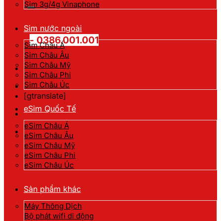
kiếm:
Sim 3g/4g Vinaphone
Hotline đặt hàng
Sim nước ngoài
- 0386.001.001
Sim Châu Á
Sim Châu Âu
Sim Châu Mỹ
Sim Châu Phi
Sim Châu Úc
[gtranslate]
eSim Quốc Tế
eSim Châu Á
eSim Châu Âu
eSim Châu Mỹ
eSim Châu Phi
eSim Châu Úc
Sản phẩm khác
Máy Thông Dịch
Bộ phát wifi di động