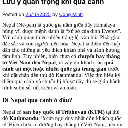
Lưu ý quan trọng khi quá cảnh
Posted on
25/10/2025
by
Công Minh
Nepal (Nê-pan) là quốc gia nằm giữa dãy Himalaya
hùng vĩ, được mệnh danh là “xứ sở của đỉnh Everest”.
Với cảnh quan thiên nhiên tráng lệ, văn hóa Phật giáo
đặc sắc và con người hiền hòa, Nepal là điểm đến hấp
dẫn cho những ai yêu thích khám phá và hành hương
tâm linh. Tuy nhiên, hiện chưa có
chuyến bay thẳng
từ Việt Nam đến Nepal
, vì vậy du khách cần
quá
cảnh tại một hoặc nhiều quốc gia trung gian
trước
khi đặt chân đến thủ đô Kathmandu. Việc tìm hiểu kỹ
điểm quá cảnh và chuẩn bị hồ sơ đầy đủ sẽ giúp hành
trình suôn sẻ, tiết kiệm và an toàn.
Đi Nepal quá cảnh ở đâu?
Nepal có
sân bay quốc tế Tribhuvan (KTM)
tại thủ
đô
Kathmandu
, là cửa ngõ duy nhất đón khách quốc
tế. Hiện chưa có đường bay thẳng từ Việt Nam, nên du