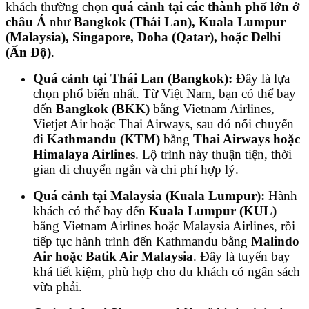
khách thường chọn
quá cảnh tại các thành phố lớn ở
châu Á
như
Bangkok (Thái Lan), Kuala Lumpur
(Malaysia), Singapore, Doha (Qatar), hoặc Delhi
(Ấn Độ)
.
Quá cảnh tại Thái Lan (Bangkok):
Đây là lựa
chọn phổ biến nhất. Từ Việt Nam, bạn có thể bay
đến
Bangkok (BKK)
bằng Vietnam Airlines,
Vietjet Air hoặc Thai Airways, sau đó nối chuyến
đi
Kathmandu (KTM)
bằng
Thai Airways hoặc
Himalaya Airlines
. Lộ trình này thuận tiện, thời
gian di chuyển ngắn và chi phí hợp lý.
Quá cảnh tại Malaysia (Kuala Lumpur):
Hành
khách có thể bay đến
Kuala Lumpur (KUL)
bằng Vietnam Airlines hoặc Malaysia Airlines, rồi
tiếp tục hành trình đến Kathmandu bằng
Malindo
Air hoặc Batik Air Malaysia
. Đây là tuyến bay
khá tiết kiệm, phù hợp cho du khách có ngân sách
vừa phải.