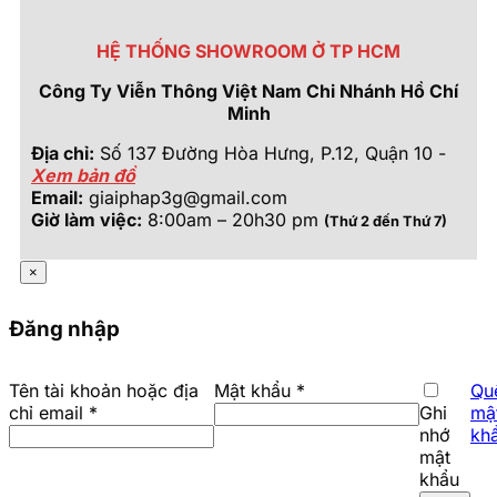
HỆ THỐNG SHOWROOM Ở TP HCM
Công Ty Viễn Thông Việt Nam Chi Nhánh Hồ Chí
Minh
Địa chỉ:
Số 137 Đường Hòa Hưng, P.12, Quận 10 -
Xem bản đồ
Email:
giaiphap3g@gmail.com
Giờ làm việc:
8:00am – 20h30 pm
(Thứ 2 đến Thứ 7)
×
Đăng nhập
Bắt
Tên tài khoản hoặc địa
Mật khẩu
*
Qu
Bắt
buộc
chỉ email
*
Ghi
mậ
buộc
nhớ
kh
mật
khẩu