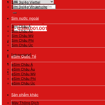
Sim 3g/4g Viettel
Tìm
Sim 3g/4g Vinaphone
kiếm:
Sim nước ngoài
Hotline đặt hàng
Sim Châu Á
- 0386.001.001
Sim Châu Âu
Sim Châu Mỹ
Sim Châu Phi
Sim Châu Úc
[gtranslate]
eSim Quốc Tế
eSim Châu Á
eSim Châu Âu
eSim Châu Mỹ
eSim Châu Phi
eSim Châu Úc
Sản phẩm khác
Máy Thông Dịch