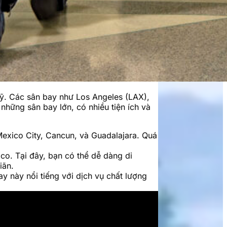
Mỹ. Các sân bay như Los Angeles (LAX),
hững sân bay lớn, có nhiều tiện ích và
Mexico City, Cancun, và Guadalajara. Quá
co. Tại đây, bạn có thể dễ dàng di
iãn.
 này nổi tiếng với dịch vụ chất lượng