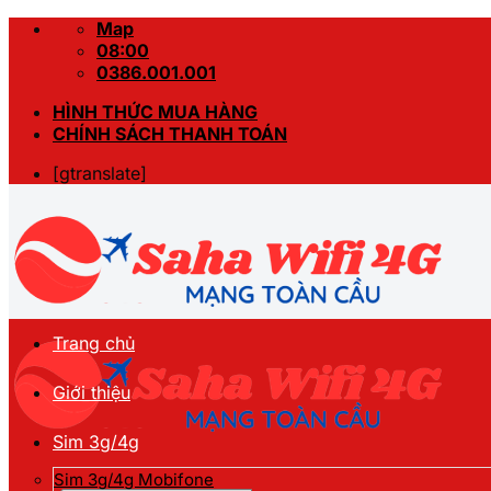
Skip
Map
to
08:00
content
0386.001.001
HÌNH THỨC MUA HÀNG
CHÍNH SÁCH THANH TOÁN
[gtranslate]
Trang chủ
Giới thiệu
Sim 3g/4g
Sim 3g/4g Mobifone