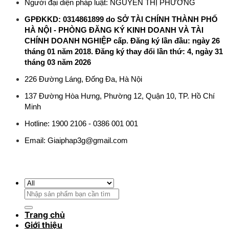
Người đại diện pháp luật: NGUYỄN THỊ PHƯƠNG
GPĐKKD: 0314861899 do SỞ TÀI CHÍNH THÀNH PHỐ
HÀ NỘI - PHÒNG ĐĂNG KÝ KINH DOANH VÀ TÀI
CHÍNH DOANH NGHIỆP cấp. Đăng ký lần đầu: ngày 26
tháng 01 năm 2018. Đăng ký thay đổi lần thứ: 4, ngày 31
tháng 03 năm 2026
226 Đường Láng, Đống Đa, Hà Nội
137 Đường Hòa Hưng, Phường 12, Quận 10, TP. Hồ Chí
Minh
Hotline: 1900 2106 - 0386 001 001
Email:
Giaiphap3g@gmail.com
Tìm
kiếm:
Trang chủ
Giới thiệu