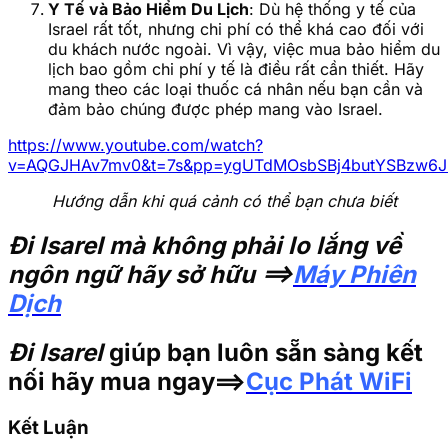
Y Tế và Bảo Hiểm Du Lịch
: Dù hệ thống y tế của
Israel rất tốt, nhưng chi phí có thể khá cao đối với
du khách nước ngoài. Vì vậy, việc mua bảo hiểm du
lịch bao gồm chi phí y tế là điều rất cần thiết. Hãy
mang theo các loại thuốc cá nhân nếu bạn cần và
đảm bảo chúng được phép mang vào Israel.
https://www.youtube.com/watch?
v=AQGJHAv7mv0&t=7s&pp=ygUTdMOsbSBj4butYSBzw6
Hướng dẫn khi quá cảnh có thể bạn chưa biết
Đi Isarel mà không phải lo lắng về
ngôn ngữ hãy sở hữu ==>
Máy Phiên
Dịch
Đi Isarel
giúp bạn luôn sẵn sàng kết
nối hãy mua ngay==>
Cục Phát WiFi
Kết Luận