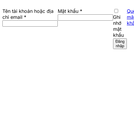
Bắt
Tên tài khoản hoặc địa
Mật khẩu
*
Qu
Bắt
buộc
chỉ email
*
Ghi
mậ
buộc
nhớ
kh
mật
khẩu
Đăng
nhập