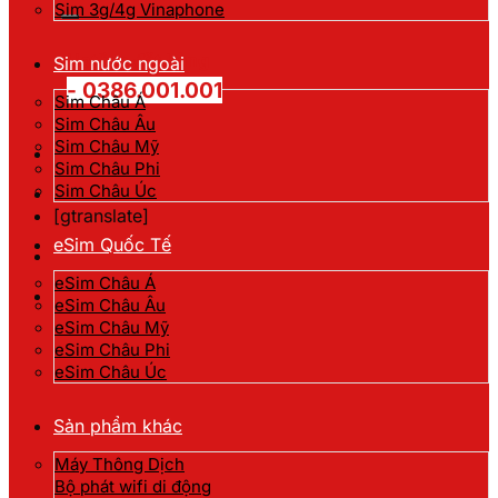
kiếm:
Sim 3g/4g Vinaphone
Hotline đặt hàng
Sim nước ngoài
- 0386.001.001
Sim Châu Á
Sim Châu Âu
Sim Châu Mỹ
Sim Châu Phi
Sim Châu Úc
[gtranslate]
eSim Quốc Tế
eSim Châu Á
eSim Châu Âu
eSim Châu Mỹ
eSim Châu Phi
eSim Châu Úc
Sản phẩm khác
Máy Thông Dịch
Bộ phát wifi di động