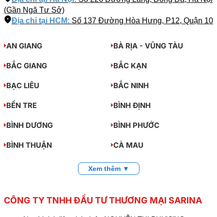
(Gần Ngã Tư Sở)
Địa chỉ tại HCM:
Số 137 Đường Hòa Hưng, P12, Quận 10
AN GIANG
BÀ RỊA - VŨNG TÀU
BẮC GIANG
BẮC KẠN
BẠC LIÊU
BẮC NINH
BẾN TRE
BÌNH ĐỊNH
BÌNH DƯƠNG
BÌNH PHƯỚC
BÌNH THUẬN
CÀ MAU
Xem thêm ▼
CÔNG TY TNHH ĐẦU TƯ THƯƠNG MẠI SARINA