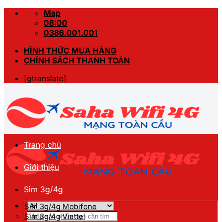
Skip
Map
to
08:00
content
0386.001.001
HÌNH THỨC MUA HÀNG
CHÍNH SÁCH THANH TOÁN
[gtranslate]
Trang chủ
Giới thiệu
Sim 3g/4g
Sim 3g/4g Mobifone
Tìm
Sim 3g/4g Viettel