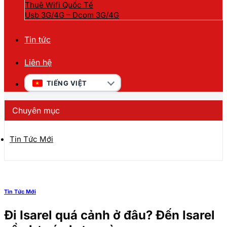
Thuê Wifi Quốc Tế
Usb 3G/4G – Dcom 3G/4G
Tin tức
Liên hệ
TIẾNG VIỆT
Chuyên mục
Tin Tức Mới
Tin Tức Mới
Đi Isarel quá cảnh ở đâu? Đến Isarel