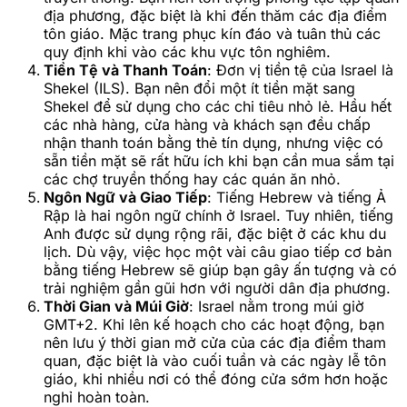
địa phương, đặc biệt là khi đến thăm các địa điểm
tôn giáo. Mặc trang phục kín đáo và tuân thủ các
quy định khi vào các khu vực tôn nghiêm.
Tiền Tệ và Thanh Toán
: Đơn vị tiền tệ của Israel là
Shekel (ILS). Bạn nên đổi một ít tiền mặt sang
Shekel để sử dụng cho các chi tiêu nhỏ lẻ. Hầu hết
các nhà hàng, cửa hàng và khách sạn đều chấp
nhận thanh toán bằng thẻ tín dụng, nhưng việc có
sẵn tiền mặt sẽ rất hữu ích khi bạn cần mua sắm tại
các chợ truyền thống hay các quán ăn nhỏ.
Ngôn Ngữ và Giao Tiếp
: Tiếng Hebrew và tiếng Ả
Rập là hai ngôn ngữ chính ở Israel. Tuy nhiên, tiếng
Anh được sử dụng rộng rãi, đặc biệt ở các khu du
lịch. Dù vậy, việc học một vài câu giao tiếp cơ bản
bằng tiếng Hebrew sẽ giúp bạn gây ấn tượng và có
trải nghiệm gần gũi hơn với người dân địa phương.
Thời Gian và Múi Giờ
: Israel nằm trong múi giờ
GMT+2. Khi lên kế hoạch cho các hoạt động, bạn
nên lưu ý thời gian mở cửa của các địa điểm tham
quan, đặc biệt là vào cuối tuần và các ngày lễ tôn
giáo, khi nhiều nơi có thể đóng cửa sớm hơn hoặc
nghỉ hoàn toàn.