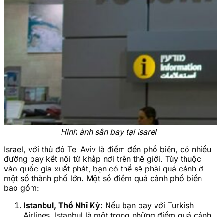
Hình ảnh sân bay tại Isarel
Israel, với thủ đô Tel Aviv là điểm đến phổ biến, có nhiều
đường bay kết nối từ khắp nơi trên thế giới. Tùy thuộc
vào quốc gia xuất phát, bạn có thể sẽ phải quá cảnh ở
một số thành phố lớn. Một số điểm quá cảnh phổ biến
bao gồm:
Istanbul, Thổ Nhĩ Kỳ
: Nếu bạn bay với Turkish
Airlines, Istanbul là một trong những điểm quá cảnh