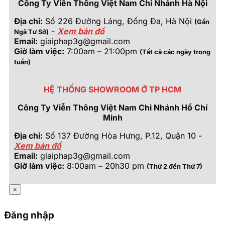
Công Ty Viễn Thông Việt Nam Chi Nhánh Hà Nội
Địa chỉ:
Số 226 Đường Láng, Đống Đa, Hà Nội
(Gần
-
Xem bản đồ
Ngã Tư Sở)
Email:
giaiphap3g@gmail.com
Giờ làm việc:
7:00am – 21:00pm
(Tất cả các ngày trong
tuần)
HỆ THỐNG SHOWROOM Ở TP HCM
Công Ty Viễn Thông Việt Nam Chi Nhánh Hồ Chí
Minh
Địa chỉ:
Số 137 Đường Hòa Hưng, P.12, Quận 10 -
Xem bản đồ
Email:
giaiphap3g@gmail.com
Giờ làm việc:
8:00am – 20h30 pm
(Thứ 2 đến Thứ 7)
×
Đăng nhập