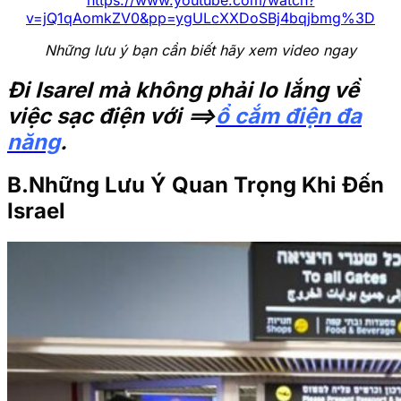
v=jQ1qAomkZV0&pp=ygULcXXDoSBj4bqjbmg%3D
Những lưu ý bạn cần biết hãy xem video ngay
Đi Isarel mà không phải lo lắng về
việc sạc điện với ==>
ổ cắm điện đa
năng
.
B.Những Lưu Ý Quan Trọng Khi Đến
Israel