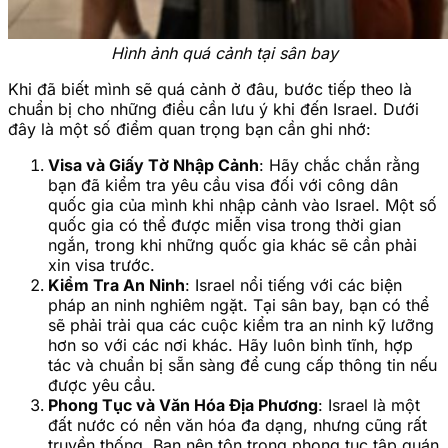
Hình ảnh quá cảnh tại sân bay
Khi đã biết mình sẽ quá cảnh ở đâu, bước tiếp theo là
chuẩn bị cho những điều cần lưu ý khi đến Israel. Dưới
đây là một số điểm quan trọng bạn cần ghi nhớ:
Visa và Giấy Tờ Nhập Cảnh
: Hãy chắc chắn rằng
bạn đã kiểm tra yêu cầu visa đối với công dân
quốc gia của mình khi nhập cảnh vào Israel. Một số
quốc gia có thể được miễn visa trong thời gian
ngắn, trong khi những quốc gia khác sẽ cần phải
xin visa trước.
Kiểm Tra An Ninh
: Israel nổi tiếng với các biện
pháp an ninh nghiêm ngặt. Tại sân bay, bạn có thể
sẽ phải trải qua các cuộc kiểm tra an ninh kỹ lưỡng
hơn so với các nơi khác. Hãy luôn bình tĩnh, hợp
tác và chuẩn bị sẵn sàng để cung cấp thông tin nếu
được yêu cầu.
Phong Tục và Văn Hóa Địa Phương
: Israel là một
đất nước có nền văn hóa đa dạng, nhưng cũng rất
truyền thống. Bạn nên tôn trọng phong tục tập quán