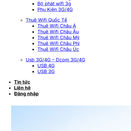
Bộ phát wifi 3g
Phụ Kiện 3G/4G
Thuê Wifi Quốc Tế
Thuê Wifi Châu Á
Thuê Wifi Châu Âu
Thuê Wifi Châu Mỹ
Thuê Wifi Châu Phi
Thuê Wifi Châu Úc
Usb 3G/4G – Dcom 3G/4G
USB 4G
USB 3G
Tin tức
Liên hệ
Đăng nhập