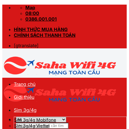
Skip
Map
to
08:00
content
0386.001.001
HÌNH THỨC MUA HÀNG
CHÍNH SÁCH THANH TOÁN
[gtranslate]
Trang chủ
Giới thiệu
Sim 3g/4g
Sim 3g/4g Mobifone
Tìm
Sim 3g/4g Viettel