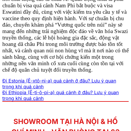
chuẩn bị visa quá cảnh Nam Phi bắt buộc và visa
Eswatini đầy đủ, cùng với việc kiểm tra yêu cầu y tế và
vaccine theo quy định hiện hành. Với sự chuẩn bị chu
đáo, chuyến khám phá “Vương quốc trên núi” này sẽ
mang đến những trải nghiệm độc đáo về văn hóa Swazi
truyền thống, các lễ hội hoàng gia đặc sắc, động vật
hoang dã châu Phi trong môi trường được bảo tồn tốt
nhất, và cảnh quan núi non hùng vĩ mà ít nơi nào có thể
sánh bằng, cùng với cơ hội chứng kiến một trong
những nền văn minh cổ xưa cuối cùng còn tồn tại với
chế độ quân chủ tuyệt đối truyền thống.
Đi Estonia (Ê-xtô-ni-a) quá cảnh ở đâu? Lưu ý quan
trọng khi quá cảnh
Đi Ethiopia (Ê-ti-ô-pi-a) quá cảnh ở đâu? Lưu ý quan
trọng khi quá cảnh
SHOWROOM TẠI HÀ NỘI & HỒ