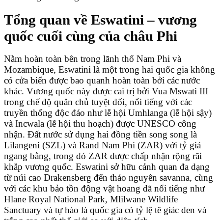
Tổng quan về Eswatini – vương
quốc cuối cùng của châu Phi
Nằm hoàn toàn bên trong lãnh thổ Nam Phi và
Mozambique, Eswatini là một trong hai quốc gia không
có cửa biển được bao quanh hoàn toàn bởi các nước
khác. Vương quốc này được cai trị bởi Vua Mswati III
trong chế độ quân chủ tuyệt đối, nổi tiếng với các
truyền thống độc đáo như lễ hội Umhlanga (lễ hội sậy)
và Incwala (lễ hội thu hoạch) được UNESCO công
nhận. Đất nước sử dụng hai đồng tiền song song là
Lilangeni (SZL) và Rand Nam Phi (ZAR) với tỷ giá
ngang bằng, trong đó ZAR được chấp nhận rộng rãi
khắp vương quốc. Eswatini sở hữu cảnh quan đa dạng
từ núi cao Drakensberg đến thảo nguyên savanna, cùng
với các khu bảo tồn động vật hoang dã nổi tiếng như
Hlane Royal National Park, Mlilwane Wildlife
Sanctuary và tự hào là quốc gia có tỷ lệ tê giác đen và