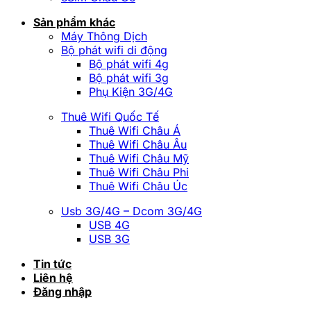
Sản phẩm khác
Máy Thông Dịch
Bộ phát wifi di động
Bộ phát wifi 4g
Bộ phát wifi 3g
Phụ Kiện 3G/4G
Thuê Wifi Quốc Tế
Thuê Wifi Châu Á
Thuê Wifi Châu Âu
Thuê Wifi Châu Mỹ
Thuê Wifi Châu Phi
Thuê Wifi Châu Úc
Usb 3G/4G – Dcom 3G/4G
USB 4G
USB 3G
Tin tức
Liên hệ
Đăng nhập