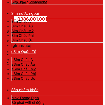
kiếm:
Sim 3g/4g Vinaphone
Hotline đặt hàng
Sim nước ngoài
- 0386.001.001
Sim Châu Á
Sim Châu Âu
Sim Châu Mỹ
Sim Châu Phi
Sim Châu Úc
[gtranslate]
eSim Quốc Tế
eSim Châu Á
eSim Châu Âu
eSim Châu Mỹ
eSim Châu Phi
eSim Châu Úc
Sản phẩm khác
Máy Thông Dịch
Bộ phát wifi di động