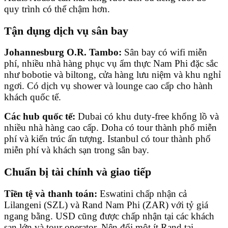
quy trình có thể chậm hơn.
Tận dụng dịch vụ sân bay
Johannesburg O.R. Tambo:
Sân bay có wifi miễn
phí, nhiều nhà hàng phục vụ ẩm thực Nam Phi đặc sắc
như bobotie và biltong, cửa hàng lưu niệm và khu nghỉ
ngơi. Có dịch vụ shower và lounge cao cấp cho hành
khách quốc tế.
Các hub quốc tế:
Dubai có khu duty-free khổng lồ và
nhiều nhà hàng cao cấp. Doha có tour thành phố miễn
phí và kiến trúc ấn tượng. Istanbul có tour thành phố
miễn phí và khách sạn trong sân bay.
Chuẩn bị tài chính và giao tiếp
Tiền tệ và thanh toán:
Eswatini chấp nhận cả
Lilangeni (SZL) và Rand Nam Phi (ZAR) với tỷ giá
ngang bằng. USD cũng được chấp nhận tại các khách
sạn lớn và tour operator. Nên đổi một ít Rand tại