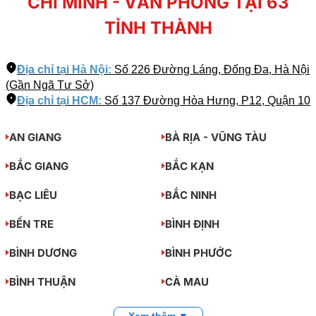
CHÍ MINH - VĂN PHÒNG TẠI 63
TỈNH THÀNH
Địa chỉ tại Hà Nội:
Số 226 Đường Láng, Đống Đa, Hà Nội
(Gần Ngã Tư Sở)
Địa chỉ tại HCM:
Số 137 Đường Hòa Hưng, P12, Quận 10
AN GIANG
BÀ RỊA - VŨNG TÀU
BẮC GIANG
BẮC KẠN
BẠC LIÊU
BẮC NINH
BẾN TRE
BÌNH ĐỊNH
BÌNH DƯƠNG
BÌNH PHƯỚC
BÌNH THUẬN
CÀ MAU
Xem thêm ▼