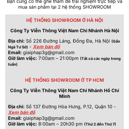
Bạn cũng có thể ghé thăm để trải nghiệm trực tiếp và
mua sản phẩm tại 2 hệ thống SHOWROOM
HỆ THỐNG SHOWROOM Ở HÀ NỘI
Công Ty Viễn Thông Việt Nam Chi Nhánh Hà Nội
Địa chỉ:
Số 226 Đường Láng, Đống Đa, Hà Nội
(Gần
-
Xem bản đồ
Ngã Tư Sở)
Email:
giaiphap3g@gmail.com
Giờ làm việc:
7:00am – 21:00pm
(Tất cả các ngày trong
tuần)
HỆ THỐNG SHOWROOM Ở TP HCM
Công Ty Viễn Thông Việt Nam Chi Nhánh Hồ Chí
Minh
Địa chỉ:
Số 137 Đường Hòa Hưng, P.12, Quận 10 -
Xem bản đồ
Email:
giaiphap3g@gmail.com
Giờ làm việc:
8:00am – 20h30 pm
(Thứ 2 đến Thứ 7)