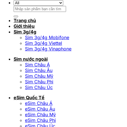
Tìm
kiếm:
Trang chủ
Giới thiệu
Sim 3g/4g
Sim 3g/4g Mobifone
Sim 3g/4g Viettel
Sim 3g/4g Vinaphone
Sim nước ngoài
Sim Châu Á
Sim Châu Âu
Sim Châu Mỹ
Sim Châu Phi
Sim Châu Úc
eSim Quốc Tế
eSim Châu Á
eSim Châu Âu
eSim Châu Mỹ
eSim Châu Phi
eSim Châu Úc