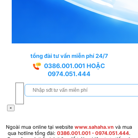
tổng đài tư vấn miễn phí 24/7
0386.001.001
HOẶC
0974.051.444
×
Ngoài mua online tại website
www.sahaha.vn
và mua
qua hotline tổng đài:
0386.001.001 - 0974.051.444
.