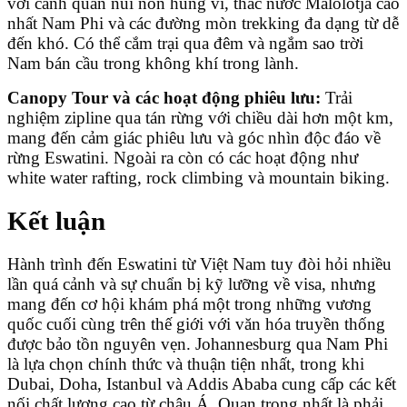
với cảnh quan núi non hùng vĩ, thác nước Malolotja cao
nhất Nam Phi và các đường mòn trekking đa dạng từ dễ
đến khó. Có thể cắm trại qua đêm và ngắm sao trời
Nam bán cầu trong không khí trong lành.
Canopy Tour và các hoạt động phiêu lưu:
Trải
nghiệm zipline qua tán rừng với chiều dài hơn một km,
mang đến cảm giác phiêu lưu và góc nhìn độc đáo về
rừng Eswatini. Ngoài ra còn có các hoạt động như
white water rafting, rock climbing và mountain biking.
Kết luận
Hành trình đến Eswatini từ Việt Nam tuy đòi hỏi nhiều
lần quá cảnh và sự chuẩn bị kỹ lưỡng về visa, nhưng
mang đến cơ hội khám phá một trong những vương
quốc cuối cùng trên thế giới với văn hóa truyền thống
được bảo tồn nguyên vẹn. Johannesburg qua Nam Phi
là lựa chọn chính thức và thuận tiện nhất, trong khi
Dubai, Doha, Istanbul và Addis Ababa cung cấp các kết
nối chất lượng cao từ châu Á. Quan trọng nhất là phải