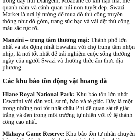
trong dãy núi Dlangeni, Mbabane có khí hậu mát mẻ
quanh năm và cảnh quan núi non tuyệt đẹp. Swazi
Market là nơi lý tưởng để mua đồ thủ công truyền
thống như đồ gốm, trang sức bạc và vải dệt thủ công
màu sắc rực rỡ.
Manzini – trung tâm thương mại:
Thành phố lớn
nhất và sôi động nhất Eswatini với chợ trung tâm nhộn
nhịp, là nơi tốt nhất để trải nghiệm cuộc sống thường
ngày của người Swazi và thưởng thức ẩm thực địa
phương.
Các khu bảo tồn động vật hoang dã
Hlane Royal National Park:
Khu bảo tồn lớn nhất
Eswatini với đàn voi, sư tử, báo và tê giác. Đây là một
trong những nơi tốt nhất châu Phi để quan sát tê giác
trắng và đen trong môi trường tự nhiên với tỷ lệ thành
công cao nhất.
Mkhaya Game Reserve:
Khu bảo tồn tư nhân chuyên