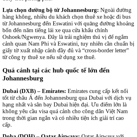
Lựa chọn đường bộ từ Johannesburg:
Ngoài đường
hàng không, nhiều du khách chọn thuê xe hoặc đi bus
từ Johannesburg đến Eswatini với quãng đường khoảng
bốn đến năm tiếng lái xe qua cửa khẩu chính
Oshoek/Ngwenya. Đây là trải nghiệm thú vị để ngắm
cảnh quan Nam Phi và Eswatini, tuy nhiên cần chuẩn bị
giấy tờ xuất nhập cảnh đầy đủ và “cross-border letter”
từ công ty thuê xe nếu sử dụng xe thuê.
Quá cảnh tại các hub quốc tế lớn đến
Johannesburg
Dubai (DXB) – Emirates:
Emirates cung cấp kết nối
tốt từ châu Á đến Johannesburg qua Dubai với dịch vụ
hạng nhất và sân bay Dubai hiện đại. Ưu điểm lớn là
không yêu cầu visa quá cảnh cho công dân Việt Nam
trong thời gian ngắn và có nhiều tiện ích giải trí cao
cấp.
Doha (DOH) – Qatar Airways:
Qatar Airways với