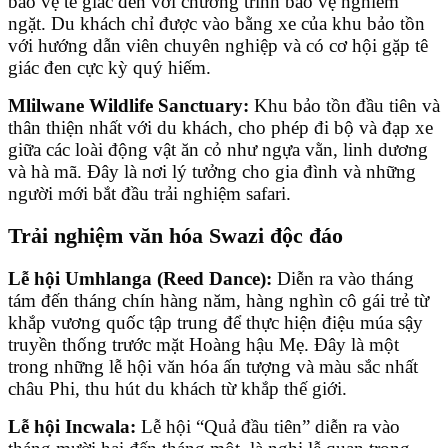
bảo vệ tê giác đen với chương trình bảo vệ nghiêm
ngặt. Du khách chỉ được vào bằng xe của khu bảo tồn
với hướng dẫn viên chuyên nghiệp và có cơ hội gặp tê
giác đen cực kỳ quý hiếm.
Mlilwane Wildlife Sanctuary:
Khu bảo tồn đầu tiên và
thân thiện nhất với du khách, cho phép đi bộ và đạp xe
giữa các loài động vật ăn cỏ như ngựa vằn, linh dương
và hà mã. Đây là nơi lý tưởng cho gia đình và những
người mới bắt đầu trải nghiệm safari.
Trải nghiệm văn hóa Swazi độc đáo
Lễ hội Umhlanga (Reed Dance):
Diễn ra vào tháng
tám đến tháng chín hàng năm, hàng nghìn cô gái trẻ từ
khắp vương quốc tập trung để thực hiện điệu múa sậy
truyền thống trước mặt Hoàng hậu Mẹ. Đây là một
trong những lễ hội văn hóa ấn tượng và màu sắc nhất
châu Phi, thu hút du khách từ khắp thế giới.
Lễ hội Incwala:
Lễ hội “Quả đầu tiên” diễn ra vào