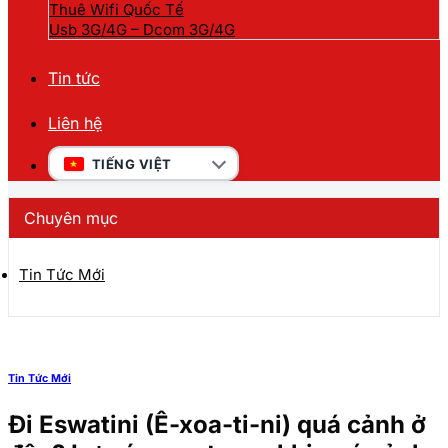
Thuê Wifi Quốc Tế
Usb 3G/4G – Dcom 3G/4G
Tin tức
Liên hệ
TIẾNG VIỆT
Chuyên mục
Tin Tức Mới
Tin Tức Mới
Đi Eswatini (Ê-xoa-ti-ni) quá cảnh ở