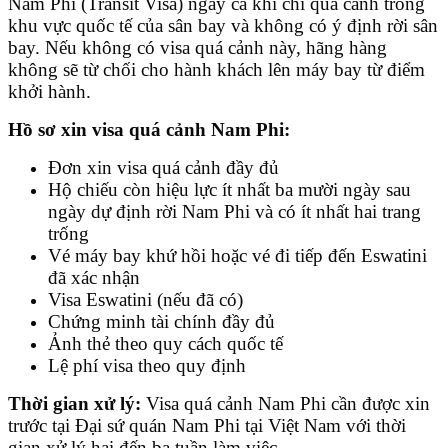
Nam Phi (Transit Visa) ngay cả khi chỉ quá cảnh trong
khu vực quốc tế của sân bay và không có ý định rời sân
bay. Nếu không có visa quá cảnh này, hãng hàng
không sẽ từ chối cho hành khách lên máy bay từ điểm
khởi hành.
Hồ sơ xin visa quá cảnh Nam Phi:
Đơn xin visa quá cảnh đầy đủ
Hộ chiếu còn hiệu lực ít nhất ba mười ngày sau
ngày dự định rời Nam Phi và có ít nhất hai trang
trống
Vé máy bay khứ hồi hoặc vé đi tiếp đến Eswatini
đã xác nhận
Visa Eswatini (nếu đã có)
Chứng minh tài chính đầy đủ
Ảnh thẻ theo quy cách quốc tế
Lệ phí visa theo quy định
Thời gian xử lý:
Visa quá cảnh Nam Phi cần được xin
trước tại Đại sứ quán Nam Phi tại Việt Nam với thời
gian xử lý hai đến ba tuần làm việc.