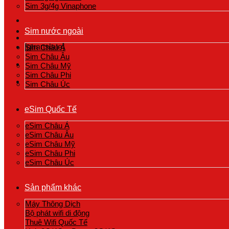
Sim 3g/4g Vinaphone
Sim nước ngoài
[gtranslate]
Sim Châu Á
Sim Châu Âu
Sim Châu Mỹ
Sim Châu Phi
Sim Châu Úc
eSim Quốc Tế
eSim Châu Á
eSim Châu Âu
eSim Châu Mỹ
eSim Châu Phi
eSim Châu Úc
Sản phẩm khác
Máy Thông Dịch
Bộ phát wifi di động
Thuê Wifi Quốc Tế