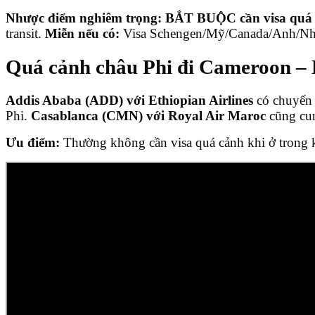
Nhược điểm nghiêm trọng:
BẮT BUỘC cần visa quá 
transit.
Miễn nếu có:
Visa Schengen/Mỹ/Canada/Anh/Nhật
Quá cảnh châu Phi đi Cameroon – 
Addis Ababa (ADD) với Ethiopian Airlines
có chuyến 
Phi.
Casablanca (CMN) với Royal Air Maroc
cũng cun
Ưu điểm:
Thường không cần visa quá cảnh khi ở trong khu