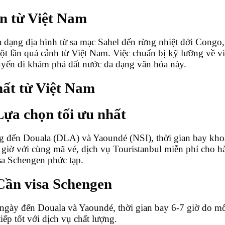
n từ Việt Nam
 dạng địa hình từ sa mạc Sahel đến rừng nhiệt đới Cong
một lần quá cảnh từ Việt Nam. Việc chuẩn bị kỹ lưỡng về vi
uyến đi khám phá đất nước đa dạng văn hóa này.
hất từ Việt Nam
ựa chọn tối ưu nhất
g đến Douala (DLA) và Yaoundé (NSI), thời gian bay kho
4 giờ với cùng mã vé, dịch vụ Touristanbul miễn phí cho h
isa Schengen phức tạp.
Cần visa Schengen
gày đến Douala và Yaoundé, thời gian bay 6-7 giờ do mối
iếp tốt với dịch vụ chất lượng.