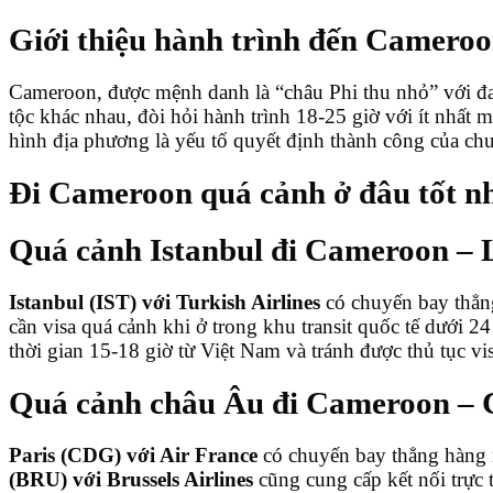
Giới thiệu hành trình đến Cameroo
Cameroon, được mệnh danh là “châu Phi thu nhỏ” với đa
tộc khác nhau, đòi hỏi hành trình 18-25 giờ với ít nhất 
hình địa phương là yếu tố quyết định thành công của ch
Đi Cameroon quá cảnh ở đâu tốt n
Quá cảnh Istanbul đi Cameroon – L
Istanbul (IST) với Turkish Airlines
có chuyến bay thẳn
cần visa quá cảnh khi ở trong khu transit quốc tế dưới 2
thời gian 15-18 giờ từ Việt Nam và tránh được thủ tục v
Quá cảnh châu Âu đi Cameroon – 
Paris (CDG) với Air France
có chuyến bay thẳng hàng n
(BRU) với Brussels Airlines
cũng cung cấp kết nối trực t