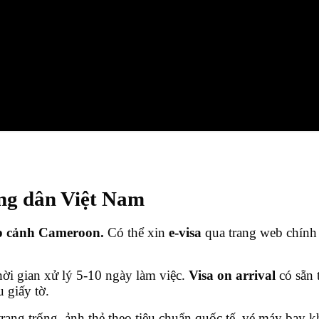
g dân Việt Nam
p cảnh Cameroon.
Có thể xin
e-visa
qua trang web chính
i gian xử lý 5-10 ngày làm việc.
Visa on arrival
có sẵn 
 giấy tờ.
trang trống, ảnh thẻ theo tiêu chuẩn quốc tế, vé máy bay k