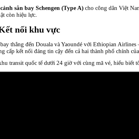
cảnh sân bay Schengen (Type A)
cho công dân Việt Nam
 còn hiệu lực.
Kết nối khu vực
bay thẳng đến Douala và Yaoundé với Ethiopian Airlines 
g cấp kết nối đáng tin cậy đến cả hai thành phố chính c
 transit quốc tế dưới 24 giờ với cùng mã vé, hiểu biết tố