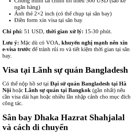
Chứng minh tài chính tối thiểu 500 USD (sao kê
ngân hàng)
Ảnh thẻ 2×2 inch (có thể chụp tại sân bay)
Điền form xin visa tại sân bay
Chi phí:
51 USD,
thời gian xử lý:
15-30 phút.
Lưu ý:
Mặc dù có VOA,
khuyến nghị mạnh nên xin
e-visa trước
để tránh rủi ro và tiết kiệm thời gian tại sân
bay.
Visa tại Lãnh sự quán Bangladesh
Có thể nộp hồ sơ tại
Đại sứ quán Bangladesh tại Hà
Nội
hoặc
Lãnh sự quán tại Bangkok
(gần nhất) nếu
cần visa dài hạn hoặc nhiều lần nhập cảnh cho mục đích
công tác.
Sân bay Dhaka Hazrat Shahjalal
và cách di chuyển