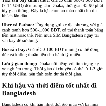
Taxi sân bay chính thức:
Giá cố định 800-1,500 BDT
(7-14 USD) đến trung tâm Dhaka, thời gian 45-90 phút
tùy giao thông. Đây là lựa chọn an toàn nhất cho du
khách lần đầu.
Uber và Pathao:
Ứng dụng gọi xe địa phương với giá
cạnh tranh hơn 500-1,000 BDT, có thể thanh toán bằng
tiền mặt hoặc thẻ. Nên mua SIM Bangladesh ngay tại
sân bay để sử dụng.
Bus sân bay:
Giá rẻ 50-100 BDT nhưng có thể đông
đúc và không thuận tiện cho hành lý nhiều.
Lưu ý giao thông:
Dhaka nổi tiếng với tình trạng kẹt
xe nghiêm trọng. Thời gian di chuyển có thể từ 1-3 giờ
tùy thời điểm, nên tính toán dư dả thời gian.
Khí hậu và thời điểm tốt nhất đi
Bangladesh
Bangladesh có khí hậu nhiệt đới gió mùa với ba mùa