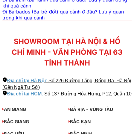
khi quá cảnh
Đi Barbados (Ba-bê-đốt) quá cảnh ở đâu? Lưu ý quan
trọng khi quá cảnh
SHOWROOM TẠI HÀ NỘI & HỒ
CHÍ MINH - VĂN PHÒNG TẠI 63
TỈNH THÀNH
Địa chỉ tại Hà Nội:
Số 226 Đường Láng, Đống Đa, Hà Nội
(Gần Ngã Tư Sở)
Địa chỉ tại HCM:
Số 137 Đường Hòa Hưng, P12, Quận 10
AN GIANG
BÀ RỊA - VŨNG TÀU
BẮC GIANG
BẮC KẠN
BẠC LIÊU
BẮC NINH