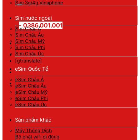
kiếm:
Sim 3g/4g Vinaphone
Hotline đặt hàng
Sim nước ngoài
- 0386.001.001
Sim Châu Á
Sim Châu Âu
Sim Châu Mỹ
Sim Châu Phi
Sim Châu Úc
[gtranslate]
eSim Quốc Tế
eSim Châu Á
eSim Châu Âu
eSim Châu Mỹ
eSim Châu Phi
eSim Châu Úc
Sản phẩm khác
Máy Thông Dịch
Bộ phát wifi di động