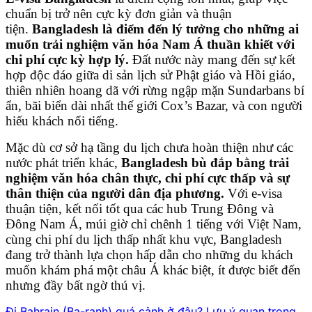
chuẩn bị trở nên cực kỳ đơn giản và thuận
tiện.
Bangladesh là điểm đến lý tưởng cho những ai
muốn trải nghiệm văn hóa Nam Á thuần khiết với
chi phí cực kỳ hợp lý.
Đất nước này mang đến sự kết
hợp độc đáo giữa di sản lịch sử Phật giáo và Hồi giáo,
thiên nhiên hoang dã với rừng ngập mặn Sundarbans bí
ẩn, bãi biển dài nhất thế giới Cox’s Bazar, và con người
hiếu khách nổi tiếng.
Mặc dù cơ sở hạ tầng du lịch chưa hoàn thiện như các
nước phát triển khác,
Bangladesh bù đắp bằng trải
nghiệm văn hóa chân thực, chi phí cực thấp và sự
thân thiện của người dân địa phương.
Với e-visa
thuận tiện, kết nối tốt qua các hub Trung Đông và
Đông Nam Á, múi giờ chỉ chênh 1 tiếng với Việt Nam,
cùng chi phí du lịch thấp nhất khu vực, Bangladesh
đang trở thành lựa chọn hấp dẫn cho những du khách
muốn khám phá một châu Á khác biệt, ít được biết đến
nhưng đầy bất ngờ thú vị.
Đi Bahrain (Ba-ranh) quá cảnh ở đâu? Lưu ý quan trọng