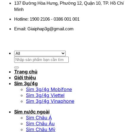
137 Đường Hòa Hưng, Phường 12, Quận 10, TP. Hồ Chí
Minh
Hotline: 1900 2106 - 0386 001 001
Email:
Giaiphap3g@gmail.com
Tìm
kiếm:
Trang chủ
Giới thiệu
Sim 3g/4g
Sim 3g/4g Mobifone
Sim 3g/4g Viettel
Sim 3g/4g Vinaphone
Sim nước ngoài
Sim Châu Á
Sim Châu Âu
Sim Châu Mỹ