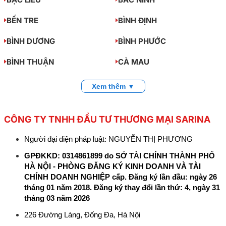
BẾN TRE
BÌNH ĐỊNH
BÌNH DƯƠNG
BÌNH PHƯỚC
BÌNH THUẬN
CÀ MAU
Xem thêm ▼
CÔNG TY TNHH ĐẦU TƯ THƯƠNG MẠI SARINA
Người đại diện pháp luật: NGUYỄN THỊ PHƯƠNG
GPĐKKD: 0314861899 do SỞ TÀI CHÍNH THÀNH PHỐ
HÀ NỘI - PHÒNG ĐĂNG KÝ KINH DOANH VÀ TÀI
CHÍNH DOANH NGHIỆP cấp. Đăng ký lần đầu: ngày 26
tháng 01 năm 2018. Đăng ký thay đổi lần thứ: 4, ngày 31
tháng 03 năm 2026
226 Đường Láng, Đống Đa, Hà Nội