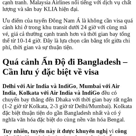
cạnh tranh. Malaysia Airlines nổi tiếng với dịch vụ chất
lượng và sân bay KLIA hiện đại.
Ưu điểm của tuyến Đông Nam Á là không cần visa quá
cảnh khi ở trong khu transit dưới 24 giờ với cùng mã
vé, giá cả thường cạnh tranh hơn và thời gian bay tổng
thể từ 10-14 giờ. Đây là lựa chọn cân bằng tốt giữa chi
phí, thời gian và sự thuận tiện.
Quá cảnh Ấn Độ đi Bangladesh –
Cần lưu ý đặc biệt về visa
Delhi với Air India và IndiGo
,
Mumbai với Air
India
,
Kolkata với Air India và IndiGo
đều có
chuyến bay thẳng đến Dhaka với thời gian bay rất ngắn
(1-2 giờ từ Kolkata, 2-3 giờ từ Delhi/Mumbai). Kolkata
đặc biệt thuận tiện do gần Bangladesh nhất và có ý
nghĩa văn hóa đặc biệt do cùng nền văn hóa Bengal.
Tuy nhiên, tuyến này ít được khuyến nghị
vì
công