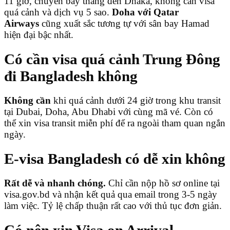
11 giờ, chuyến bay thẳng đến Dhaka, không cần visa
quá cảnh và dịch vụ 5 sao.
Doha với Qatar
Airways
cũng xuất sắc tương tự với sân bay Hamad
hiện đại bậc nhất.
Có cần visa quá cảnh Trung Đông
đi Bangladesh không
Không cần
khi quá cảnh dưới 24 giờ trong khu transit
tại Dubai, Doha, Abu Dhabi với cùng mã vé. Còn có
thể xin visa transit miễn phí để ra ngoài tham quan ngắn
ngày.
E-visa Bangladesh có dễ xin không
Rất dễ và nhanh chóng.
Chỉ cần nộp hồ sơ online tại
visa.gov.bd và nhận kết quả qua email trong 3-5 ngày
làm việc. Tỷ lệ chấp thuận rất cao với thủ tục đơn giản.
Có nên xin Visa on Arrival