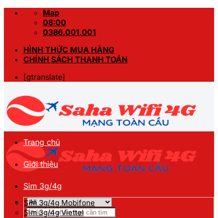
Skip
Map
to
08:00
content
0386.001.001
HÌNH THỨC MUA HÀNG
CHÍNH SÁCH THANH TOÁN
[gtranslate]
Trang chủ
Giới thiệu
Sim 3g/4g
Sim 3g/4g Mobifone
Tìm
Sim 3g/4g Viettel