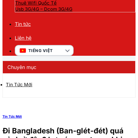
Thuê Wifi Quốc Tế
Usb 3G/4G – Dcom 3G/4G
Tin tức
Liên hệ
TIẾNG VIỆT
Chuyên mục
Tin Tức Mới
Tin Tức Mới
Đi Bangladesh (Ban-glét-đét) quá