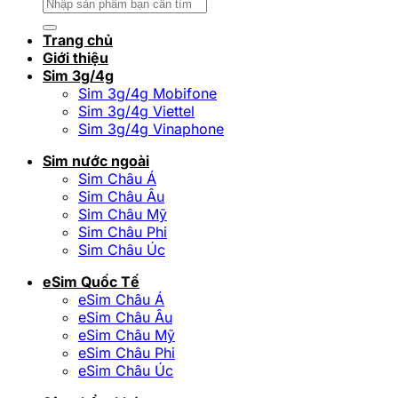
Tìm
kiếm:
Trang chủ
Giới thiệu
Sim 3g/4g
Sim 3g/4g Mobifone
Sim 3g/4g Viettel
Sim 3g/4g Vinaphone
Sim nước ngoài
Sim Châu Á
Sim Châu Âu
Sim Châu Mỹ
Sim Châu Phi
Sim Châu Úc
eSim Quốc Tế
eSim Châu Á
eSim Châu Âu
eSim Châu Mỹ
eSim Châu Phi
eSim Châu Úc