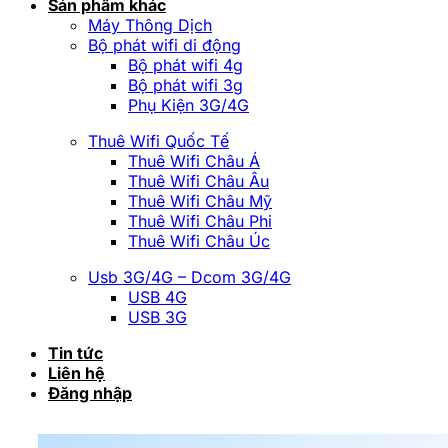
Sản phẩm khác
Máy Thông Dịch
Bộ phát wifi di động
Bộ phát wifi 4g
Bộ phát wifi 3g
Phụ Kiện 3G/4G
Thuê Wifi Quốc Tế
Thuê Wifi Châu Á
Thuê Wifi Châu Âu
Thuê Wifi Châu Mỹ
Thuê Wifi Châu Phi
Thuê Wifi Châu Úc
Usb 3G/4G – Dcom 3G/4G
USB 4G
USB 3G
Tin tức
Liên hệ
Đăng nhập