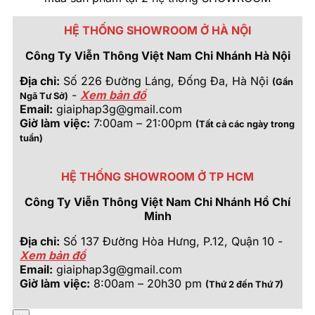
HỆ THỐNG SHOWROOM Ở HÀ NỘI
Công Ty Viễn Thông Việt Nam Chi Nhánh Hà Nội
Địa chỉ:
Số 226 Đường Láng, Đống Đa, Hà Nội
(Gần
-
Xem bản đồ
Ngã Tư Sở)
Email:
giaiphap3g@gmail.com
Giờ làm việc:
7:00am – 21:00pm
(Tất cả các ngày trong
tuần)
HỆ THỐNG SHOWROOM Ở TP HCM
Công Ty Viễn Thông Việt Nam Chi Nhánh Hồ Chí
Minh
Địa chỉ:
Số 137 Đường Hòa Hưng, P.12, Quận 10 -
Xem bản đồ
Email:
giaiphap3g@gmail.com
Giờ làm việc:
8:00am – 20h30 pm
(Thứ 2 đến Thứ 7)