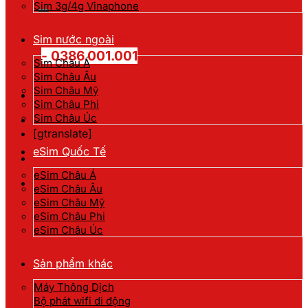
kiếm:
Sim 3g/4g Vinaphone
Hotline đặt hàng
Sim nước ngoài
- 0386.001.001
Sim Châu Á
Sim Châu Âu
Sim Châu Mỹ
Sim Châu Phi
Sim Châu Úc
[gtranslate]
eSim Quốc Tế
eSim Châu Á
eSim Châu Âu
eSim Châu Mỹ
eSim Châu Phi
eSim Châu Úc
Sản phẩm khác
Máy Thông Dịch
Bộ phát wifi di động