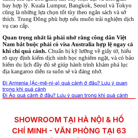
bay hợp lý. Kuala Lumpur, Bangkok, Seoul và Tokyo
cũng là những lựa chọn tốt tùy theo ngân sách và sở
thích. Trung Đông phù hợp nếu muốn trải nghiệm dịch
vụ cao cấp.
Quan trọng nhất là phải nhớ rằng công dân Việt
Nam bắt buộc phải có visa Australia hợp lệ ngay cả
khi chỉ quá cảnh.
Chuẩn bị kỹ lưỡng về giấy tờ, hiểu
rõ quy định kiểm dịch sinh học nghiêm ngặt, và có bảo
hiểm du lịch đầy đủ sẽ giúp hành trình khám phá lục
địa kangaroo diễn ra suôn sẻ và đáng nhớ.
Đi Armenia (Ác-mê-ni-a) quá cảnh ở đâu? Lưu ý quan
trọng khi quá cảnh
Đi Áo quá cảnh ở đâu? Lưu ý quan trọng khi quá cảnh
SHOWROOM TẠI HÀ NỘI & HỒ
CHÍ MINH - VĂN PHÒNG TẠI 63