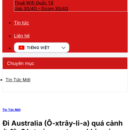
Thuê Wifi Quốc Tế
Usb 3G/4G – Dcom 3G/4G
Tin tức
Liên hệ
TIẾNG VIỆT
Chuyên mục
Tin Tức Mới
Tin Tức Mới
Đi Australia (Ô-xtrây-li-a) quá cảnh