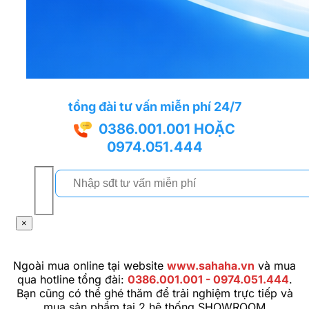
tổng đài tư vấn miễn phí 24/7
0386.001.001
HOẶC
0974.051.444
×
Ngoài mua online tại website
www.sahaha.vn
và mua
qua hotline tổng đài:
0386.001.001 - 0974.051.444
.
Bạn cũng có thể ghé thăm để trải nghiệm trực tiếp và
mua sản phẩm tại 2 hệ thống SHOWROOM