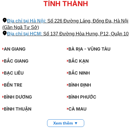
TỈNH THÀNH
Địa chỉ tại Hà Nội:
Số 226 Đường Láng, Đống Đa, Hà Nội
(Gần Ngã Tư Sở)
Địa chỉ tại HCM:
Số 137 Đường Hòa Hưng, P12, Quận 10
AN GIANG
BÀ RỊA - VŨNG TÀU
BẮC GIANG
BẮC KẠN
BẠC LIÊU
BẮC NINH
BẾN TRE
BÌNH ĐỊNH
BÌNH DƯƠNG
BÌNH PHƯỚC
BÌNH THUẬN
CÀ MAU
Xem thêm ▼