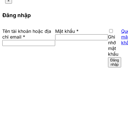
×
Đăng nhập
Bắt
Tên tài khoản hoặc địa
Mật khẩu
*
Qu
Bắt
buộc
chỉ email
*
Ghi
mậ
buộc
nhớ
kh
mật
khẩu
Đăng
nhập