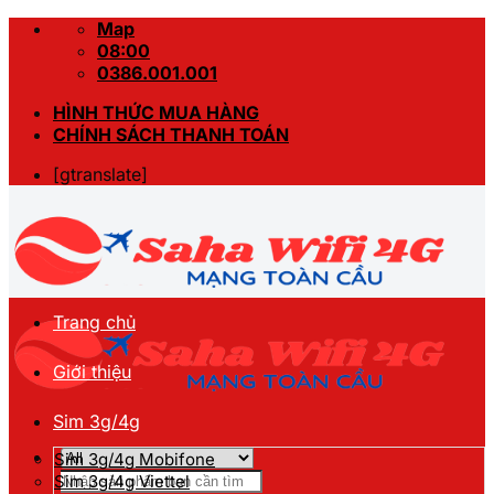
Skip
Map
to
08:00
content
0386.001.001
HÌNH THỨC MUA HÀNG
CHÍNH SÁCH THANH TOÁN
[gtranslate]
Trang chủ
Giới thiệu
Sim 3g/4g
Sim 3g/4g Mobifone
Tìm
Sim 3g/4g Viettel