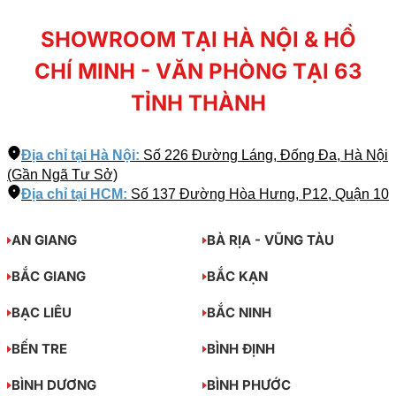
SHOWROOM TẠI HÀ NỘI & HỒ
CHÍ MINH - VĂN PHÒNG TẠI 63
TỈNH THÀNH
Địa chỉ tại Hà Nội:
Số 226 Đường Láng, Đống Đa, Hà Nội
(Gần Ngã Tư Sở)
Địa chỉ tại HCM:
Số 137 Đường Hòa Hưng, P12, Quận 10
AN GIANG
BÀ RỊA - VŨNG TÀU
BẮC GIANG
BẮC KẠN
BẠC LIÊU
BẮC NINH
BẾN TRE
BÌNH ĐỊNH
BÌNH DƯƠNG
BÌNH PHƯỚC