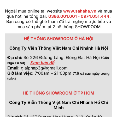
Ngoài mua online tại website
www.sahaha.vn
và mua
qua hotline tổng đài:
0386.001.001 - 0974.051.444
.
Bạn cũng có thể ghé thăm để trải nghiệm trực tiếp và
mua sản phẩm tại 2 hệ thống SHOWROOM
HỆ THỐNG SHOWROOM Ở HÀ NỘI
Công Ty Viễn Thông Việt Nam Chi Nhánh Hà Nội
Địa chỉ:
Số 226 Đường Láng, Đống Đa, Hà Nội
(Gần
-
Xem bản đồ
Ngã Tư Sở)
Email:
giaiphap3g@gmail.com
Giờ làm việc:
7:00am – 21:00pm
(Tất cả các ngày trong
tuần)
HỆ THỐNG SHOWROOM Ở TP HCM
Công Ty Viễn Thông Việt Nam Chi Nhánh Hồ Chí
Minh
Địa chỉ:
Số 137 Đường Hòa Hưng, P.12, Quận 10 -