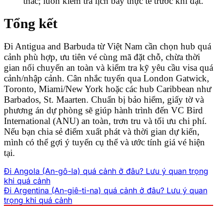
thác; luôn kiểm tra lịch bay thực tế trước khi đặt.
Tổng kết
Đi Antigua and Barbuda từ Việt Nam cần chọn hub quá
cảnh phù hợp, ưu tiên vé cùng mã đặt chỗ, chừa thời
gian nối chuyến an toàn và kiểm tra kỹ yêu cầu visa quá
cảnh/nhập cảnh. Cân nhắc tuyến qua London Gatwick,
Toronto, Miami/New York hoặc các hub Caribbean như
Barbados, St. Maarten. Chuẩn bị bảo hiểm, giấy tờ và
phương án dự phòng sẽ giúp hành trình đến VC Bird
International (ANU) an toàn, trơn tru và tối ưu chi phí.
Nếu bạn chia sẻ điểm xuất phát và thời gian dự kiến,
mình có thể gợi ý tuyến cụ thể và ước tính giá vé hiện
tại.
Đi Angola (An-gô-la) quá cảnh ở đâu? Lưu ý quan trọng
khi quá cảnh
Đi Argentina (An-giê-ti-na) quá cảnh ở đâu? Lưu ý quan
trọng khi quá cảnh