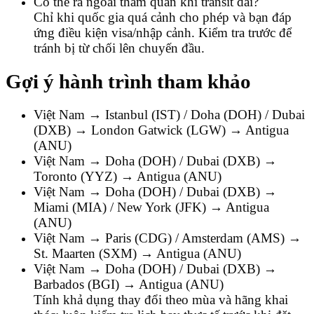
Có thể ra ngoài tham quan khi transit dài?
Chỉ khi quốc gia quá cảnh cho phép và bạn đáp
ứng điều kiện visa/nhập cảnh. Kiểm tra trước để
tránh bị từ chối lên chuyến đầu.
Gợi ý hành trình tham khảo
Việt Nam → Istanbul (IST) / Doha (DOH) / Dubai
(DXB) → London Gatwick (LGW) → Antigua
(ANU)
Việt Nam → Doha (DOH) / Dubai (DXB) →
Toronto (YYZ) → Antigua (ANU)
Việt Nam → Doha (DOH) / Dubai (DXB) →
Miami (MIA) / New York (JFK) → Antigua
(ANU)
Việt Nam → Paris (CDG) / Amsterdam (AMS) →
St. Maarten (SXM) → Antigua (ANU)
Việt Nam → Doha (DOH) / Dubai (DXB) →
Barbados (BGI) → Antigua (ANU)
Tính khả dụng thay đổi theo mùa và hãng khai