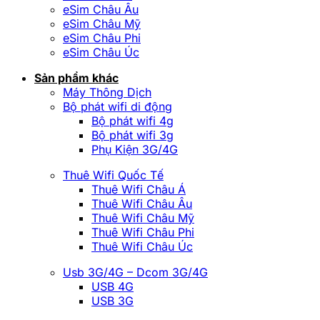
eSim Châu Âu
eSim Châu Mỹ
eSim Châu Phi
eSim Châu Úc
Sản phẩm khác
Máy Thông Dịch
Bộ phát wifi di động
Bộ phát wifi 4g
Bộ phát wifi 3g
Phụ Kiện 3G/4G
Thuê Wifi Quốc Tế
Thuê Wifi Châu Á
Thuê Wifi Châu Âu
Thuê Wifi Châu Mỹ
Thuê Wifi Châu Phi
Thuê Wifi Châu Úc
Usb 3G/4G – Dcom 3G/4G
USB 4G
USB 3G