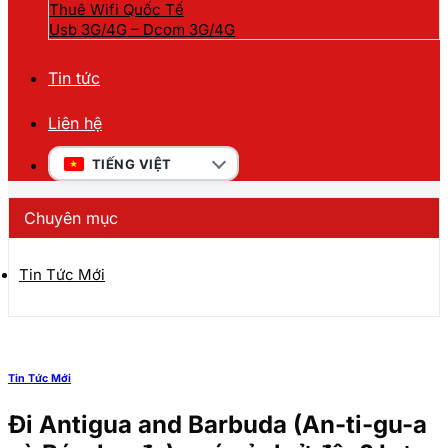
Thuê Wifi Quốc Tế
Usb 3G/4G – Dcom 3G/4G
Tin tức
Liên hệ
TIẾNG VIỆT
Chuyên mục
Tin Tức Mới
Tin Tức Mới
Đi Antigua and Barbuda (An-ti-gu-a