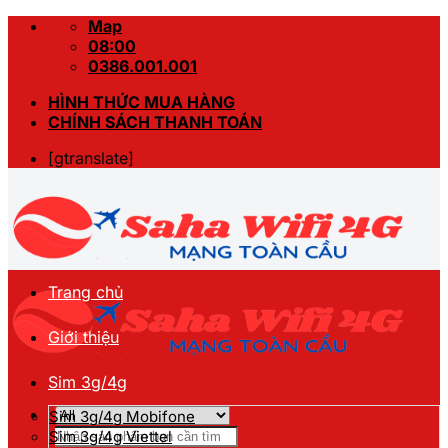
Skip
Map
to
08:00
content
0386.001.001
HÌNH THỨC MUA HÀNG
CHÍNH SÁCH THANH TOÁN
[gtranslate]
Trang chủ
Giới thiệu
Sim 3g/4g
Sim 3g/4g Mobifone
Tìm
Sim 3g/4g Viettel