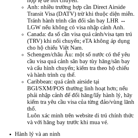
hợp lệ để nối chuyến.
Anh: nhiều trường hợp cần Direct Airside
Transit Visa (DATV) trừ khi thuộc diện miễn.
Tránh hành trình cần đổi sân bay LHR ↔
LGW nếu không có visa nhập cảnh Anh.
Canada: đa số cần visa quá cảnh/visa tạm trú
(TRV) khi nối chuyến; eTA không áp dụng
cho hộ chiếu Việt Nam.
Schengen/châu Âu: một số nước có thể yêu
cầu visa quá cảnh sân bay tùy hãng/sân bay
và cấu hình chuyến; kiểm tra theo hộ chiếu
và hành trình cụ thể.
Caribbean: quá cảnh airside tại
BGI/SXM/POS thường linh hoạt hơn; nếu
phải nhập cảnh để đổi hãng/lấy hành lý, hãy
kiểm tra yêu cầu visa của từng đảo/vùng lãnh
thổ.
Luôn xác minh trên website di trú chính thức
và với hãng bay trước khi mua vé.
Hành lý và an ninh