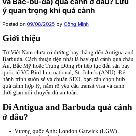
và Bác-bu-đa) quá cảnh ở đâu? Lưu
ý quan trọng khi quá cảnh
Posted on
09/08/2025
by
Công Minh
Giới thiệu
Từ Việt Nam chưa có đường bay thẳng đến Antigua and
Barbuda. Cách thuận tiện nhất là bay quá cảnh qua châu
Âu, Bắc Mỹ hoặc Trung Đông rồi tiếp tục đến sân bay
quốc tế VC Bird International, St. John’s (ANU). Để
hành trình suôn sẻ và chuẩn SEO, bạn cần chọn hub
quá cảnh hợp lý, nắm rõ yêu cầu transit visa và canh
thời gian nối chuyến đủ an toàn.
Đi Antigua and Barbuda quá cảnh
ở đâu?
Vương quốc Anh: London Gatwick (LGW)