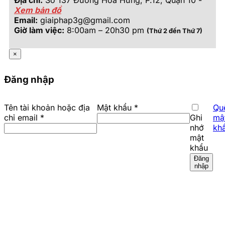
Xem bản đồ
Email:
giaiphap3g@gmail.com
Giờ làm việc:
8:00am – 20h30 pm
(Thứ 2 đến Thứ 7)
×
Đăng nhập
Bắt
Tên tài khoản hoặc địa
Mật khẩu
*
Qu
Bắt
buộc
chỉ email
*
Ghi
mậ
buộc
nhớ
kh
mật
khẩu
Đăng
nhập