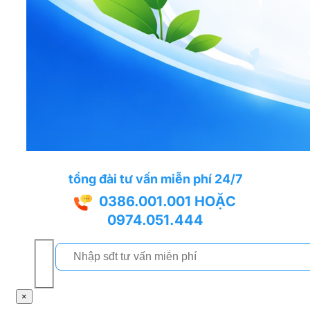
tổng đài tư vấn miễn phí 24/7
0386.001.001
HOẶC
0974.051.444
×