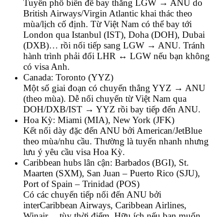
Tuyến phổ biến để bay thẳng LGW → ANU do
British Airways/Virgin Atlantic khai thác theo
mùa/lịch cố định. Từ Việt Nam có thể bay tới
London qua Istanbul (IST), Doha (DOH), Dubai
(DXB)… rồi nối tiếp sang LGW → ANU. Tránh
hành trình phải đổi LHR ↔ LGW nếu bạn không
có visa Anh.
Canada: Toronto (YYZ)
Một số giai đoạn có chuyến thẳng YYZ → ANU
(theo mùa). Dễ nối chuyến từ Việt Nam qua
DOH/DXB/IST → YYZ rồi bay tiếp đến ANU.
Hoa Kỳ: Miami (MIA), New York (JFK)
Kết nối dày đặc đến ANU bởi American/JetBlue
theo mùa/nhu cầu. Thường là tuyến nhanh nhưng
lưu ý yêu cầu visa Hoa Kỳ.
Caribbean hubs lân cận: Barbados (BGI), St.
Maarten (SXM), San Juan – Puerto Rico (SJU),
Port of Spain – Trinidad (POS)
Có các chuyến tiếp nối đến ANU bởi
interCaribbean Airways, Caribbean Airlines,
Winair… tùy thời điểm. Hữu ích nếu bạn muốn