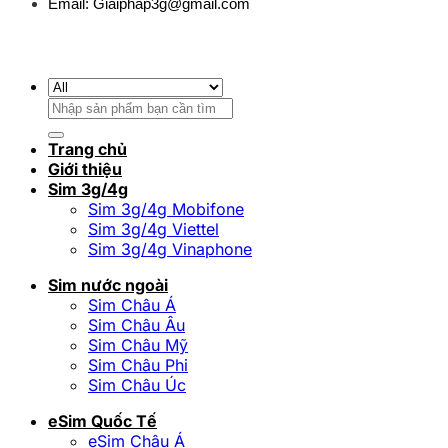
Email:
Giaiphap3g@gmail.com
Tìm
kiếm:
Trang chủ
Giới thiệu
Sim 3g/4g
Sim 3g/4g Mobifone
Sim 3g/4g Viettel
Sim 3g/4g Vinaphone
Sim nước ngoài
Sim Châu Á
Sim Châu Âu
Sim Châu Mỹ
Sim Châu Phi
Sim Châu Úc
eSim Quốc Tế
eSim Châu Á