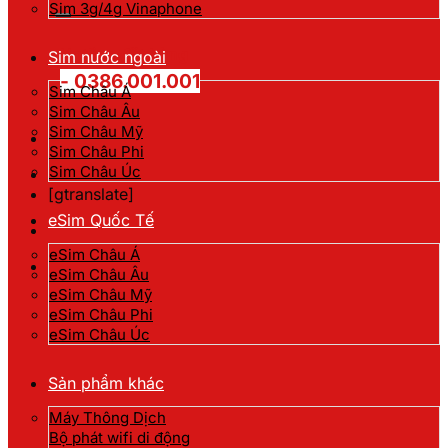
kiếm:
Sim 3g/4g Vinaphone
Hotline đặt hàng
Sim nước ngoài
- 0386.001.001
Sim Châu Á
Sim Châu Âu
Sim Châu Mỹ
Sim Châu Phi
Sim Châu Úc
[gtranslate]
eSim Quốc Tế
eSim Châu Á
eSim Châu Âu
eSim Châu Mỹ
eSim Châu Phi
eSim Châu Úc
Sản phẩm khác
Máy Thông Dịch
Bộ phát wifi di động