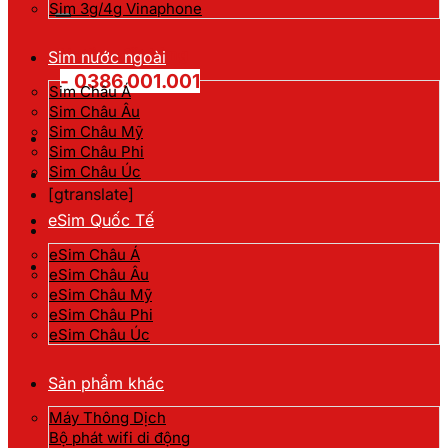
kiếm:
Sim 3g/4g Vinaphone
Hotline đặt hàng
Sim nước ngoài
- 0386.001.001
Sim Châu Á
Sim Châu Âu
Sim Châu Mỹ
Sim Châu Phi
Sim Châu Úc
[gtranslate]
eSim Quốc Tế
eSim Châu Á
eSim Châu Âu
eSim Châu Mỹ
eSim Châu Phi
eSim Châu Úc
Sản phẩm khác
Máy Thông Dịch
Bộ phát wifi di động