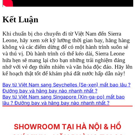
Kết Luận
Khi chuẩn bị cho chuyến đi từ Việt Nam đến Sierra
Leone, hãy xem xét kỹ lưỡng thời gian bay, hãng hàng
không và các điểm dừng để có một hành trình suôn sẻ
và thú vị. Dù hành trình có thể kéo dài, Sierra Leone
hứa hẹn sẽ mang lại cho bạn những trải nghiệm đáng
nhớ với vẻ đẹp thiên nhiên và văn hóa độc đáo. Hãy lên
kế hoạch thật tốt để khám phá đất nước hấp dẫn này!
Bay từ Việt Nam sang Seychelles (Se-xen) mất bao lâu ?
Đường bay và hãng bay nào nhanh nhất ?
Bay từ Việt Nam sang Singapore (Xin-ga-po) mất bao
lâu ? Đường bay và hãng bay nào nhanh nhất ?
SHOWROOM TẠI HÀ NỘI & HỒ