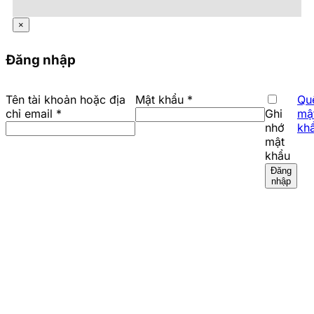
×
Đăng nhập
Bắt
Tên tài khoản hoặc địa
Mật khẩu
*
Qu
Bắt
buộc
chỉ email
*
Ghi
mậ
buộc
nhớ
kh
mật
khẩu
Đăng
nhập