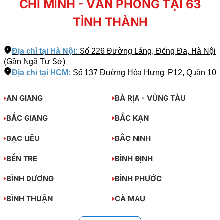
CHÍ MINH - VĂN PHÒNG TẠI 63
TỈNH THÀNH
Địa chỉ tại Hà Nội:
Số 226 Đường Láng, Đống Đa, Hà Nội
(Gần Ngã Tư Sở)
Địa chỉ tại HCM:
Số 137 Đường Hòa Hưng, P12, Quận 10
AN GIANG
BÀ RỊA - VŨNG TÀU
BẮC GIANG
BẮC KẠN
BẠC LIÊU
BẮC NINH
BẾN TRE
BÌNH ĐỊNH
BÌNH DƯƠNG
BÌNH PHƯỚC
BÌNH THUẬN
CÀ MAU