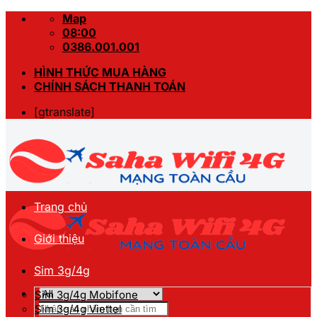
Skip
Map
to
08:00
content
0386.001.001
HÌNH THỨC MUA HÀNG
CHÍNH SÁCH THANH TOÁN
[gtranslate]
Trang chủ
Giới thiệu
Sim 3g/4g
Sim 3g/4g Mobifone
Tìm
Sim 3g/4g Viettel