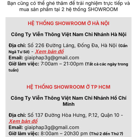
Bạn cũng có thể ghé thăm để trải nghiệm trực tiếp và
mua sản phẩm tại 2 hệ thống SHOWROOM
HỆ THỐNG SHOWROOM Ở HÀ NỘI
Công Ty Viễn Thông Việt Nam Chi Nhánh Hà Nội
Địa chỉ:
Số 226 Đường Láng, Đống Đa, Hà Nội
(Gần
-
Xem bản đồ
Ngã Tư Sở)
Email:
giaiphap3g@gmail.com
Giờ làm việc:
7:00am – 21:00pm
(Tất cả các ngày trong
tuần)
HỆ THỐNG SHOWROOM Ở TP HCM
Công Ty Viễn Thông Việt Nam Chi Nhánh Hồ Chí
Minh
Địa chỉ:
Số 137 Đường Hòa Hưng, P.12, Quận 10 -
Xem bản đồ
Email:
giaiphap3g@gmail.com
Giờ làm việc:
8:00am – 20h30 pm
(Thứ 2 đến Thứ 7)