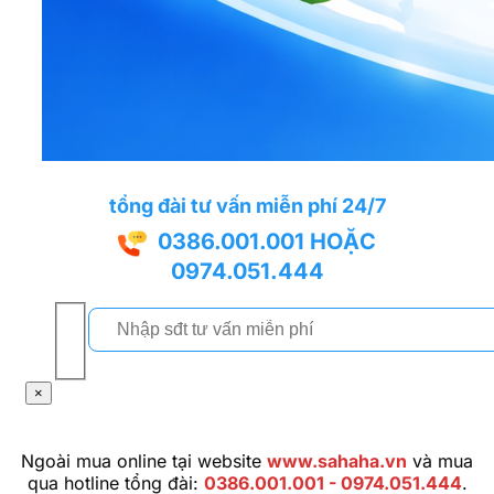
tổng đài tư vấn miễn phí 24/7
0386.001.001
HOẶC
0974.051.444
×
Ngoài mua online tại website
www.sahaha.vn
và mua
qua hotline tổng đài:
0386.001.001 - 0974.051.444
.