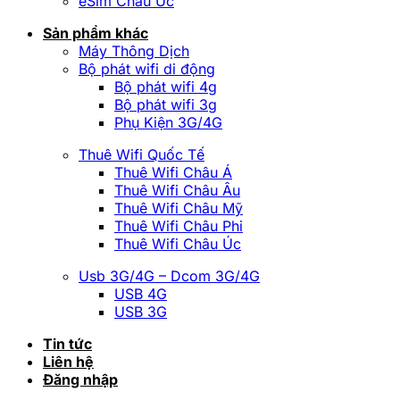
eSim Châu Úc
Sản phẩm khác
Máy Thông Dịch
Bộ phát wifi di động
Bộ phát wifi 4g
Bộ phát wifi 3g
Phụ Kiện 3G/4G
Thuê Wifi Quốc Tế
Thuê Wifi Châu Á
Thuê Wifi Châu Âu
Thuê Wifi Châu Mỹ
Thuê Wifi Châu Phi
Thuê Wifi Châu Úc
Usb 3G/4G – Dcom 3G/4G
USB 4G
USB 3G
Tin tức
Liên hệ
Đăng nhập