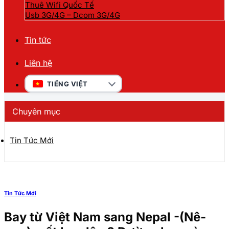
Thuê Wifi Quốc Tế
Usb 3G/4G – Dcom 3G/4G
Tin tức
Liên hệ
TIẾNG VIỆT
Chuyên mục
Tin Tức Mới
Tin Tức Mới
Bay từ Việt Nam sang Nepal -(Nê-