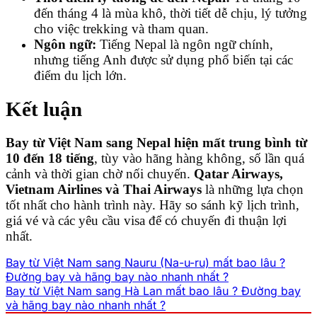
đến tháng 4 là mùa khô, thời tiết dễ chịu, lý tưởng
cho việc trekking và tham quan.
Ngôn ngữ:
Tiếng Nepal là ngôn ngữ chính,
nhưng tiếng Anh được sử dụng phổ biến tại các
điểm du lịch lớn.
Kết luận
Bay từ Việt Nam sang Nepal hiện mất trung bình từ
10 đến 18 tiếng
, tùy vào hãng hàng không, số lần quá
cảnh và thời gian chờ nối chuyến.
Qatar Airways,
Vietnam Airlines và Thai Airways
là những lựa chọn
tốt nhất cho hành trình này. Hãy so sánh kỹ lịch trình,
giá vé và các yêu cầu visa để có chuyến đi thuận lợi
nhất.
Bay từ Việt Nam sang Nauru (Na-u-ru) mất bao lâu ?
Đường bay và hãng bay nào nhanh nhất ?
Bay từ Việt Nam sang Hà Lan mất bao lâu ? Đường bay
và hãng bay nào nhanh nhất ?