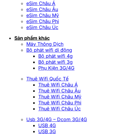
eSim Châu Á
eSim Châu Âu
eSim Châu Mỹ
eSim Châu Phi
eSim Châu Úc
Sản phẩm khác
Máy Thông Dịch
Bộ phát wifi di động
Bộ phát wifi 4g
Bộ phát wifi 3g
Phụ Kiện 3G/4G
Thuê Wifi Quốc Tế
Thuê Wifi Châu Á
Thuê Wifi Châu Âu
Thuê Wifi Châu Mỹ
Thuê Wifi Châu Phi
Thuê Wifi Châu Úc
Usb 3G/4G – Dcom 3G/4G
USB 4G
USB 3G