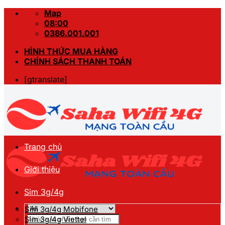
Skip
Map
to
08:00
content
0386.001.001
HÌNH THỨC MUA HÀNG
CHÍNH SÁCH THANH TOÁN
[gtranslate]
Trang chủ
Giới thiệu
Sim 3g/4g
Sim 3g/4g Mobifone
Tìm
Sim 3g/4g Viettel