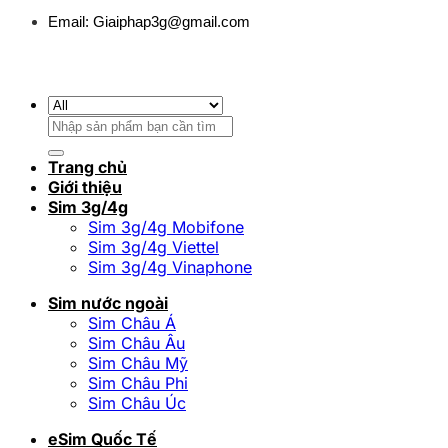
Email:
Giaiphap3g@gmail.com
Tìm
kiếm:
Trang chủ
Giới thiệu
Sim 3g/4g
Sim 3g/4g Mobifone
Sim 3g/4g Viettel
Sim 3g/4g Vinaphone
Sim nước ngoài
Sim Châu Á
Sim Châu Âu
Sim Châu Mỹ
Sim Châu Phi
Sim Châu Úc
eSim Quốc Tế