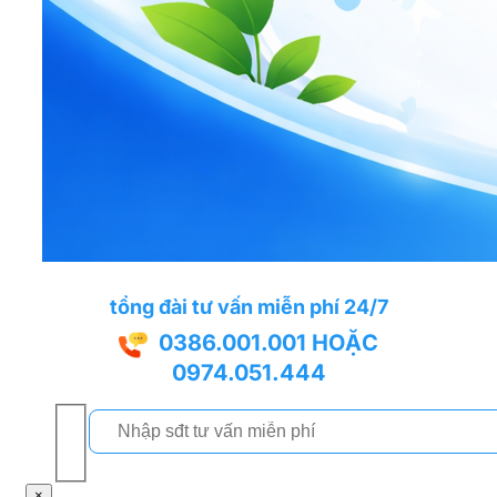
tổng đài tư vấn miễn phí 24/7
0386.001.001
HOẶC
0974.051.444
×