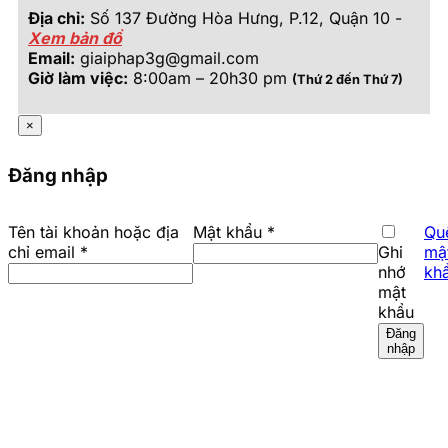
Địa chỉ:
Số 137 Đường Hòa Hưng, P.12, Quận 10 -
Xem bản đồ
Email:
giaiphap3g@gmail.com
Giờ làm việc:
8:00am – 20h30 pm
(Thứ 2 đến Thứ 7)
×
Đăng nhập
Bắt
Tên tài khoản hoặc địa
Mật khẩu
*
Qu
Bắt
buộc
chỉ email
*
Ghi
mậ
buộc
nhớ
kh
mật
khẩu
Đăng
nhập