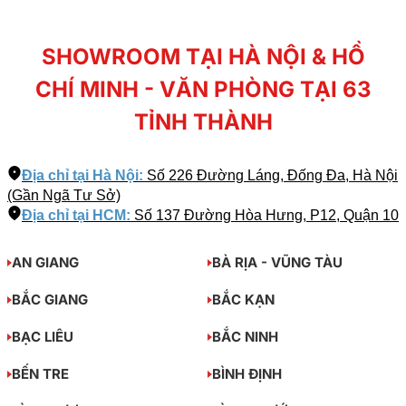
SHOWROOM TẠI HÀ NỘI & HỒ
CHÍ MINH - VĂN PHÒNG TẠI 63
TỈNH THÀNH
Địa chỉ tại Hà Nội:
Số 226 Đường Láng, Đống Đa, Hà Nội
(Gần Ngã Tư Sở)
Địa chỉ tại HCM:
Số 137 Đường Hòa Hưng, P12, Quận 10
AN GIANG
BÀ RỊA - VŨNG TÀU
BẮC GIANG
BẮC KẠN
BẠC LIÊU
BẮC NINH
BẾN TRE
BÌNH ĐỊNH