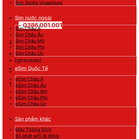
kiếm:
Sim 3g/4g Vinaphone
Hotline đặt hàng
Sim nước ngoài
- 0386.001.001
Sim Châu Á
Sim Châu Âu
Sim Châu Mỹ
Sim Châu Phi
Sim Châu Úc
[gtranslate]
eSim Quốc Tế
eSim Châu Á
eSim Châu Âu
eSim Châu Mỹ
eSim Châu Phi
eSim Châu Úc
Sản phẩm khác
Máy Thông Dịch
Bộ phát wifi di động