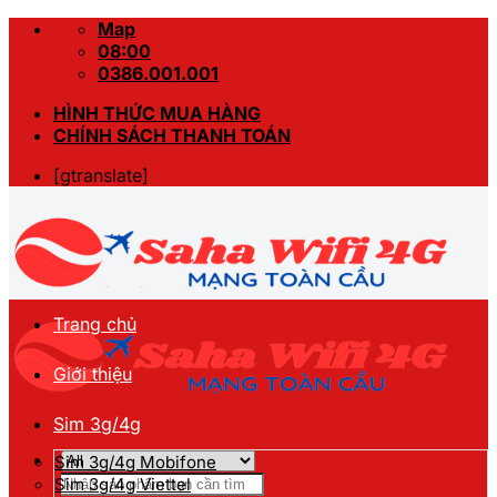
Skip
Map
to
08:00
content
0386.001.001
HÌNH THỨC MUA HÀNG
CHÍNH SÁCH THANH TOÁN
[gtranslate]
Trang chủ
Giới thiệu
Sim 3g/4g
Sim 3g/4g Mobifone
Tìm
Sim 3g/4g Viettel