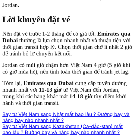
Jordan.
Lời khuyên đặt vé
Nên đặt vé trước 1-2 tháng để có giá tốt.
Emirates qua
Dubai
thường là lựa chọn nhanh nhất và thuận tiện với
thời gian transit hợp lý. Chọn thời gian chờ ít nhất 2 giờ
để tránh bỏ lỡ chuyến kết nối.
Jordan có múi giờ chậm hơn Việt Nam 4 giờ (5 giờ khi
có giờ mùa hè), nên tính toán thời gian để tránh jet lag.
Tóm lại,
Emirates qua Dubai
cung cấp tuyến đường
nhanh nhất với
11-13 giờ
từ Việt Nam đến Jordan,
trong khi các hãng khác mất
14-18 giờ
tùy điểm khởi
hành và thời gian transit.
Bay từ Việt Nam sang Nhật mất bao lâu ? Đường bay và
hãng bay nào nhanh nhất ?
Bay từ Việt Nam sang Kazakhstan (Ca-dắc-stan) mất
bao lâu ? Đường bay và hãng bay nào nhanh nhất ?