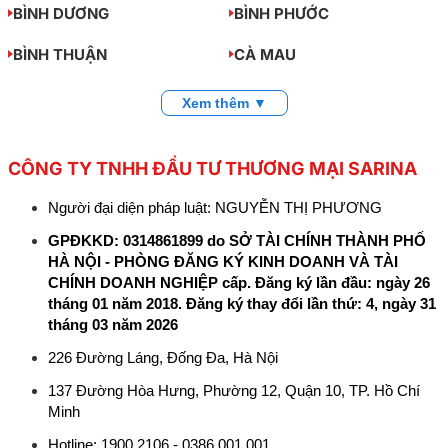
BÌNH DƯƠNG
BÌNH PHƯỚC
BÌNH THUẬN
CÀ MAU
Xem thêm ▼
CÔNG TY TNHH ĐẦU TƯ THƯƠNG MẠI SARINA
Người đại diện pháp luật: NGUYỄN THỊ PHƯƠNG
GPĐKKD: 0314861899 do SỞ TÀI CHÍNH THÀNH PHỐ
HÀ NỘI - PHÒNG ĐĂNG KÝ KINH DOANH VÀ TÀI
CHÍNH DOANH NGHIỆP cấp. Đăng ký lần đầu: ngày 26
tháng 01 năm 2018. Đăng ký thay đổi lần thứ: 4, ngày 31
tháng 03 năm 2026
226 Đường Láng, Đống Đa, Hà Nội
137 Đường Hòa Hưng, Phường 12, Quận 10, TP. Hồ Chí
Minh
Hotline: 1900 2106 - 0386 001 001