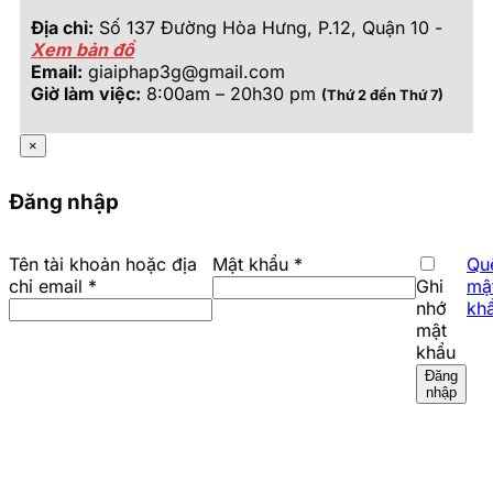
Địa chỉ:
Số 137 Đường Hòa Hưng, P.12, Quận 10 -
Xem bản đồ
Email:
giaiphap3g@gmail.com
Giờ làm việc:
8:00am – 20h30 pm
(Thứ 2 đến Thứ 7)
×
Đăng nhập
Bắt
Tên tài khoản hoặc địa
Mật khẩu
*
Qu
Bắt
buộc
chỉ email
*
Ghi
mậ
buộc
nhớ
kh
mật
khẩu
Đăng
nhập