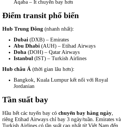
Aqaba – Ít chuyến bay hơn
Điểm transit phổ biến
Hub Trung Đông
(nhanh nhất):
Dubai
(DXB) – Emirates
Abu Dhabi
(AUH) – Etihad Airways
Doha
(DOH) – Qatar Airways
Istanbul
(IST) – Turkish Airlines
Hub châu Á
(thời gian lâu hơn):
Bangkok, Kuala Lumpur kết nối với Royal
Jordanian
Tần suất bay
Hầu hết các tuyến bay có
chuyến bay hàng ngày
,
riêng Etihad Airways chỉ bay 3 ngày/tuần. Emirates và
Turkish Airlines có tần suất cao nhất từ Việt Nam đến