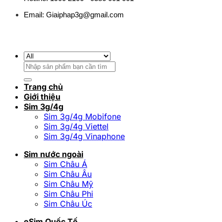
Email:
Giaiphap3g@gmail.com
Tìm
kiếm:
Trang chủ
Giới thiệu
Sim 3g/4g
Sim 3g/4g Mobifone
Sim 3g/4g Viettel
Sim 3g/4g Vinaphone
Sim nước ngoài
Sim Châu Á
Sim Châu Âu
Sim Châu Mỹ
Sim Châu Phi
Sim Châu Úc
eSim Quốc Tế