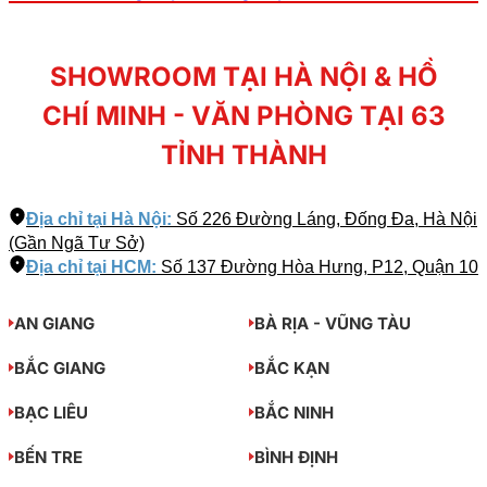
SHOWROOM TẠI HÀ NỘI & HỒ
CHÍ MINH - VĂN PHÒNG TẠI 63
TỈNH THÀNH
Địa chỉ tại Hà Nội:
Số 226 Đường Láng, Đống Đa, Hà Nội
(Gần Ngã Tư Sở)
Địa chỉ tại HCM:
Số 137 Đường Hòa Hưng, P12, Quận 10
AN GIANG
BÀ RỊA - VŨNG TÀU
BẮC GIANG
BẮC KẠN
BẠC LIÊU
BẮC NINH
BẾN TRE
BÌNH ĐỊNH