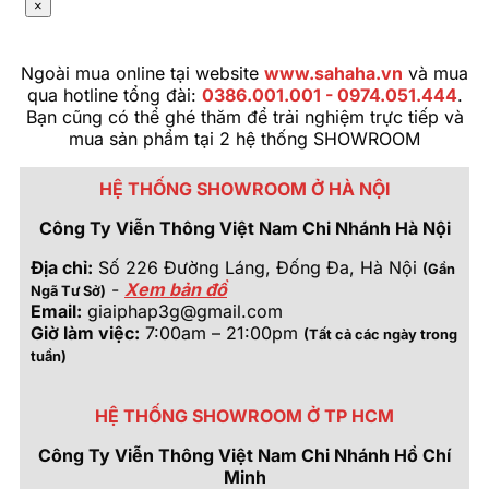
×
Ngoài mua online tại website
www.sahaha.vn
và mua
qua hotline tổng đài:
0386.001.001 - 0974.051.444
.
Bạn cũng có thể ghé thăm để trải nghiệm trực tiếp và
mua sản phẩm tại 2 hệ thống SHOWROOM
HỆ THỐNG SHOWROOM Ở HÀ NỘI
Công Ty Viễn Thông Việt Nam Chi Nhánh Hà Nội
Địa chỉ:
Số 226 Đường Láng, Đống Đa, Hà Nội
(Gần
-
Xem bản đồ
Ngã Tư Sở)
Email:
giaiphap3g@gmail.com
Giờ làm việc:
7:00am – 21:00pm
(Tất cả các ngày trong
tuần)
HỆ THỐNG SHOWROOM Ở TP HCM
Công Ty Viễn Thông Việt Nam Chi Nhánh Hồ Chí
Minh