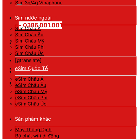
kiếm:
Sim 3g/4g Vinaphone
Hotline đặt hàng
Sim nước ngoài
- 0386.001.001
Sim Châu Á
Sim Châu Âu
Sim Châu Mỹ
Sim Châu Phi
Sim Châu Úc
[gtranslate]
eSim Quốc Tế
eSim Châu Á
eSim Châu Âu
eSim Châu Mỹ
eSim Châu Phi
eSim Châu Úc
Sản phẩm khác
Máy Thông Dịch
Bộ phát wifi di động