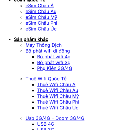
eSim Châu Á
eSim Châu Âu
eSim Châu Mỹ
eSim Châu Phi
eSim Châu Úc
Sản phẩm khác
Máy Thông Dịch
Bộ phát wifi di động
Bộ phát wifi 4g
Bộ phát wifi 3g
Phụ Kiện 3G/4G
Thuê Wifi Quốc Tế
Thuê Wifi Châu Á
Thuê Wifi Châu Âu
Thuê Wifi Châu Mỹ
Thuê Wifi Châu Phi
Thuê Wifi Châu Úc
Usb 3G/4G – Dcom 3G/4G
USB 4G
USB 3G