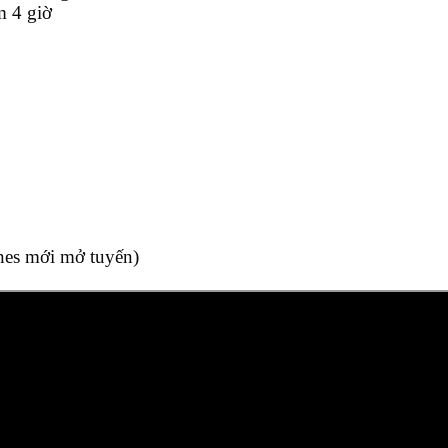
m 4 giờ
ines mới mở tuyến)