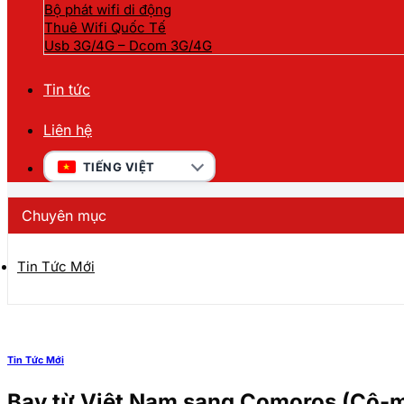
Bộ phát wifi di động
Thuê Wifi Quốc Tế
Usb 3G/4G – Dcom 3G/4G
Tin tức
Liên hệ
TIẾNG VIỆT
Chuyên mục
Tin Tức Mới
Tin Tức Mới
Bay từ Việt Nam sang Comoros (Cô-m