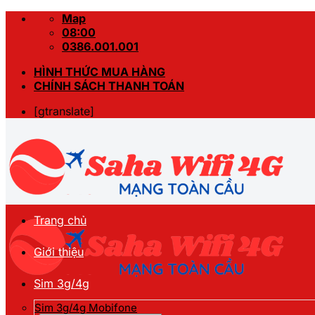
Skip
Map
to
08:00
content
0386.001.001
HÌNH THỨC MUA HÀNG
CHÍNH SÁCH THANH TOÁN
[gtranslate]
Trang chủ
Giới thiệu
Sim 3g/4g
Sim 3g/4g Mobifone