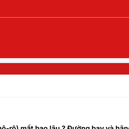
ô-rô) mất bao lâu ? Đường bay và hãn