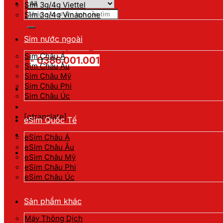
Sim 3g/4g Viettel
Tìm
Sim 3g/4g Vinaphone
kiếm:
Sim nước ngoài
Hotline đặt hàng
Sim Châu Á
- 0386.001.001
Sim Châu Âu
Sim Châu Mỹ
Sim Châu Phi
Sim Châu Úc
[gtranslate]
eSim Quốc Tế
eSim Châu Á
eSim Châu Âu
eSim Châu Mỹ
eSim Châu Phi
eSim Châu Úc
Sản phẩm khác
Máy Thông Dịch