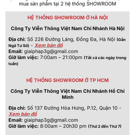
mua sản phẩm tại 2 hệ thống SHOWROOM
HỆ THỐNG SHOWROOM Ở HÀ NỘI
Công Ty Viễn Thông Việt Nam Chi Nhánh Hà Nội
Địa chỉ:
Số 226 Đường Láng, Đống Đa, Hà Nội
(Gần
-
Xem bản đồ
Ngã Tư Sở)
Email:
giaiphap3g@gmail.com
Giờ làm việc:
7:00am – 21:00pm
(Tất cả các ngày trong
tuần)
HỆ THỐNG SHOWROOM Ở TP HCM
Công Ty Viễn Thông Việt Nam Chi Nhánh Hồ Chí
Minh
Địa chỉ:
Số 137 Đường Hòa Hưng, P.12, Quận 10 -
Xem bản đồ
Email:
giaiphap3g@gmail.com
Giờ làm việc:
8:00am – 20h30 pm
(Thứ 2 đến Thứ 7)