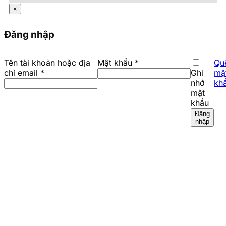
×
Đăng nhập
Bắt
Tên tài khoản hoặc địa
Mật khẩu
*
Qu
Bắt
buộc
chỉ email
*
Ghi
mậ
buộc
nhớ
kh
mật
khẩu
Đăng
nhập