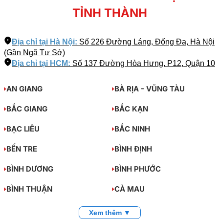
TỈNH THÀNH
Địa chỉ tại Hà Nội:
Số 226 Đường Láng, Đống Đa, Hà Nội
(Gần Ngã Tư Sở)
Địa chỉ tại HCM:
Số 137 Đường Hòa Hưng, P12, Quận 10
AN GIANG
BÀ RỊA - VŨNG TÀU
BẮC GIANG
BẮC KẠN
BẠC LIÊU
BẮC NINH
BẾN TRE
BÌNH ĐỊNH
BÌNH DƯƠNG
BÌNH PHƯỚC
BÌNH THUẬN
CÀ MAU
Xem thêm ▼