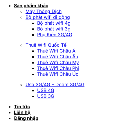
Sản phẩm khác
Máy Thông Dịch
Bộ phát wifi di động
Bộ phát wifi 4g
Bộ phát wifi 3g
Phụ Kiện 3G/4G
Thuê Wifi Quốc Tế
Thuê Wifi Châu Á
Thuê Wifi Châu Âu
Thuê Wifi Châu Mỹ
Thuê Wifi Châu Phi
Thuê Wifi Châu Úc
Usb 3G/4G – Dcom 3G/4G
USB 4G
USB 3G
Tin tức
Liên hệ
Đăng nhập