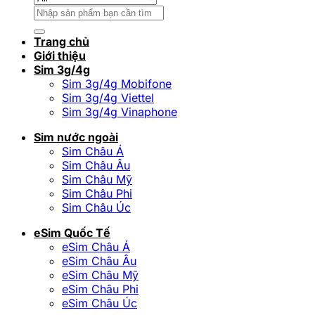
Tìm
kiếm:
Trang chủ
Giới thiệu
Sim 3g/4g
Sim 3g/4g Mobifone
Sim 3g/4g Viettel
Sim 3g/4g Vinaphone
Sim nước ngoài
Sim Châu Á
Sim Châu Âu
Sim Châu Mỹ
Sim Châu Phi
Sim Châu Úc
eSim Quốc Tế
eSim Châu Á
eSim Châu Âu
eSim Châu Mỹ
eSim Châu Phi
eSim Châu Úc