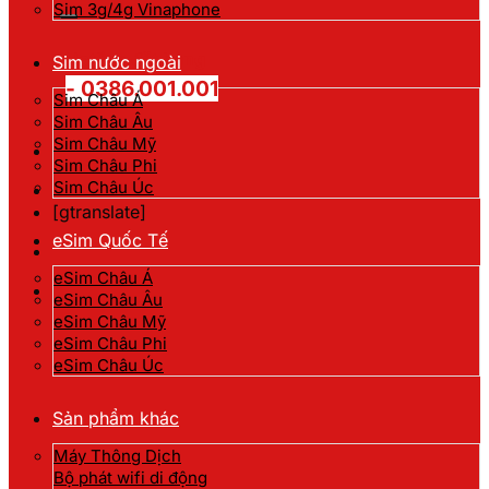
kiếm:
Sim 3g/4g Vinaphone
Hotline đặt hàng
Sim nước ngoài
- 0386.001.001
Sim Châu Á
Sim Châu Âu
Sim Châu Mỹ
Sim Châu Phi
Sim Châu Úc
[gtranslate]
eSim Quốc Tế
eSim Châu Á
eSim Châu Âu
eSim Châu Mỹ
eSim Châu Phi
eSim Châu Úc
Sản phẩm khác
Máy Thông Dịch
Bộ phát wifi di động