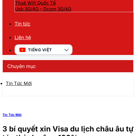
Thuê Wifi Quốc Tế
Usb 3G/4G – Dcom 3G/4G
Tin tức
Liên hệ
TIẾNG VIỆT
Chuyên mục
Tin Tức Mới
Tin Tức Mới
3 bí quyết xin Visa du lịch châu âu tự