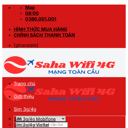
Skip
Map
to
08:00
content
0386.001.001
HÌNH THỨC MUA HÀNG
CHÍNH SÁCH THANH TOÁN
[gtranslate]
Trang chủ
Giới thiệu
Sim 3g/4g
Sim 3g/4g Mobifone
Tìm
Sim 3g/4g Viettel