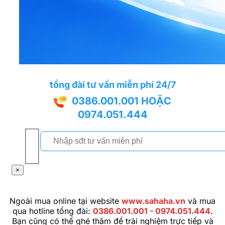
tổng đài tư vấn miễn phí 24/7
0386.001.001
HOẶC
0974.051.444
×
Ngoài mua online tại website
www.sahaha.vn
và mua
qua hotline tổng đài:
0386.001.001 - 0974.051.444
.
Bạn cũng có thể ghé thăm để trải nghiệm trực tiếp và