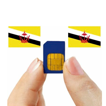
Động Sardinia
Tim
và
Vodafone
là hai nhà mạng sở hữu
vùng phủ sóng rộng nhất tại Sardinia, đảm
bảo kết nối ổn định tại các thành phố lớn và
điểm du lịch nổi tiếng. Đây là lựa chọn tốt
nhất cho khách du lịch và những người
thường xuyên di chuyển.
Wind
Tre
và
Iliad
cũng có vùng phủ sóng tốt tại
các khu vực lớn, nhưng có thể gặp khó khăn
trong việc kết nối ở những vùng sâu và xa.
Số Điện Thoại Khẩn Cấp Tại
Sardinia
Khi du lịch hoặc sinh sống tại Sardinia, hãy
ghi nhớ các số điện thoại khẩn cấp sau để
đảm bảo an toàn:
Cảnh sát:
112
Cứu hỏa:
115