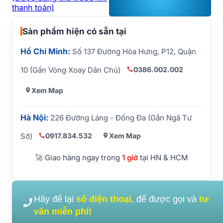
thanh toán)
Sản phẩm hiện có sẵn tại
Hồ Chí Minh:
Số 137 Đường Hòa Hưng, P12, Quận
0386.002.002
10 (Gần Vòng Xoay Dân Chủ)
Xem Map
Hà Nội:
226 Đường Láng - Đống Đa (Gần Ngã Tư
0917.834.532
Xem Map
Sở)
🚀 Giao hàng ngay trong
1 giờ
tại HN & HCM
Hãy để lại
số điện thoại
, để được gọi và
tư
vấn miễn phí!