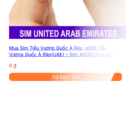
Mua Sim Tiểu Vương Quốc Ả Rập, eSIM Tiểu
Vương Quốc Ả Rập(UAE) – Sim 4G/5G Du Lịch
Tiểu Vương Quốc Ả Rập Mới Nhất
0
₫
Đã bán: 159