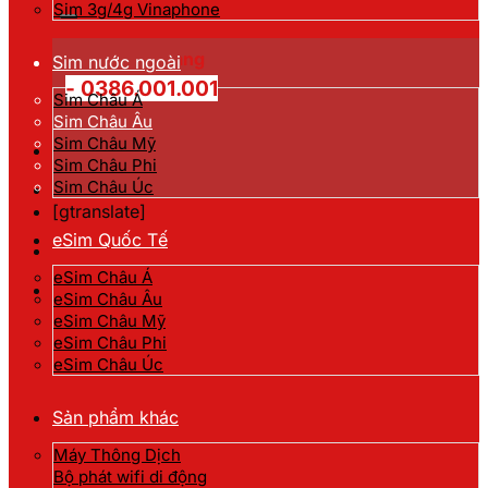
kiếm:
Sim 3g/4g Vinaphone
Hotline đặt hàng
Sim nước ngoài
- 0386.001.001
Sim Châu Á
Sim Châu Âu
Sim Châu Mỹ
Sim Châu Phi
Sim Châu Úc
[gtranslate]
eSim Quốc Tế
eSim Châu Á
eSim Châu Âu
eSim Châu Mỹ
eSim Châu Phi
eSim Châu Úc
Sản phẩm khác
Máy Thông Dịch
Bộ phát wifi di động