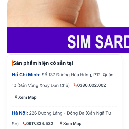
Sản phẩm hiện có sẵn tại
Hồ Chí Minh:
Số 137 Đường Hòa Hưng, P12, Quận
0386.002.002
10 (Gần Vòng Xoay Dân Chủ)
Xem Map
Hà Nội:
226 Đường Láng - Đống Đa (Gần Ngã Tư
0917.834.532
Xem Map
Sở)