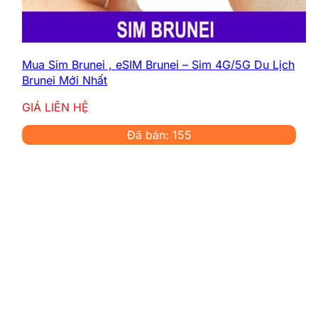
Cấp cứu:
118
Tổng đài hỗ trợ khách du lịch
Sardinia:
+39 070 123 4567
Các số điện thoại này hoạt động 24/7 và hỗ
Mua Sim Brunei , eSIM Brunei – Sim 4G/5G Du Lịch
trợ tiếng Ý, giúp bạn yên tâm hơn trong
Brunei Mới Nhất
chuyến đi.
GIÁ LIÊN HỆ
Đã bán: 155