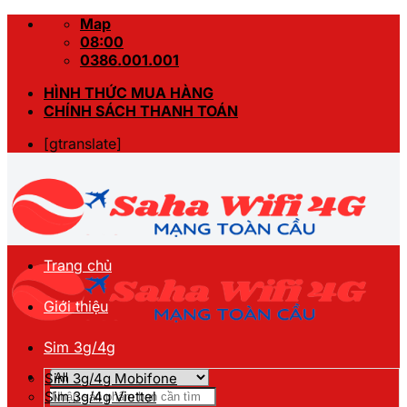
Skip
Map
to
08:00
content
0386.001.001
HÌNH THỨC MUA HÀNG
CHÍNH SÁCH THANH TOÁN
[gtranslate]
Trang chủ
Giới thiệu
Sim 3g/4g
Sim 3g/4g Mobifone
Tìm
Sim 3g/4g Viettel