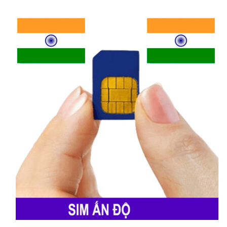
phủ sóng rộng khắp. Vùng phủ sóng của Tim
bao gồm các thành phố lớn như Cagliari,
Sassari và Olbia. Dịch vụ của Tim ổn định,
với nhiều gói cước linh hoạt và hỗ trợ khách
hàng tận tình, đáp ứng nhu cầu của cả người
dân địa phương và khách du lịch.
Đang tải sản phẩm liên quan...
Vodafone
Vodafone
cung cấp dịch vụ di động chất
lượng cao với tốc độ internet mạnh mẽ, đặc
biệt là 4G và 5G. Nhà mạng này thường
xuyên có các ưu đãi hấp dẫn cho khách du
lịch với giá cước hợp lý. Dịch vụ chăm sóc
khách hàng của Vodafone tốt, hỗ trợ khách
hàng bằng cả tiếng Ý và tiếng Anh, đảm bảo
mọi thắc mắc được giải quyết nhanh chóng.
Wind Tre