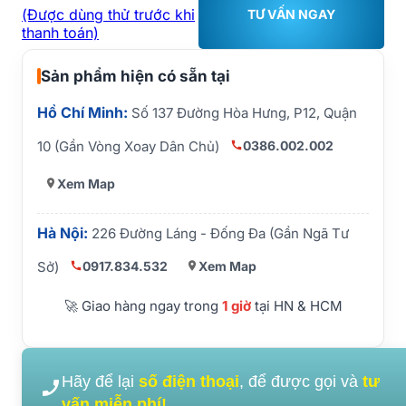
(Được dùng thử trước khi
TƯ VẤN NGAY
thanh toán)
Sản phẩm hiện có sẵn tại
Hồ Chí Minh:
Số 137 Đường Hòa Hưng, P12, Quận
0386.002.002
10 (Gần Vòng Xoay Dân Chủ)
Xem Map
Hà Nội:
226 Đường Láng - Đống Đa (Gần Ngã Tư
0917.834.532
Xem Map
Sở)
🚀 Giao hàng ngay trong
1 giờ
tại HN & HCM
Hãy để lại
số điện thoại
, để được gọi và
tư
vấn miễn phí!