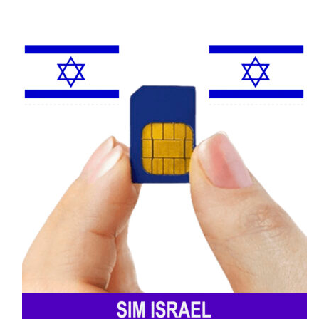
Telekom Romania Mobile
.
Orange Romania
Orange Romania – nhà mạng di động lớn
nhất, lâu đời nhất Romania với vùng phủ
sóng rộng khắp: thành phố lớn như
Bucharest, Cluj-Napoca, Timisoara, Iasi đến
vùng nông thôn, khu vực miền núi, biển Đen.
Dịch vụ ổn định, nhiều đại lý hỗ trợ, đa dạng
gói cước linh hoạt, phù hợp người dân địa
phương, khách du lịch.
Vodafone Romania
Vodafone Romania được đánh giá cao tốc độ
internet, đặc biệt 4G/5G, rất phù hợp người
cần dùng data tốc độ cao. Vodafone thường
xuyên có ưu đãi cho khách du lịch, giá cước