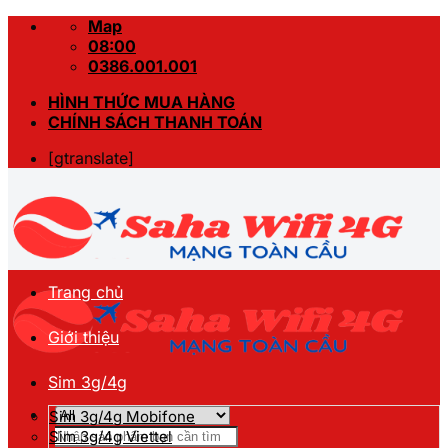
Skip
Map
to
08:00
content
0386.001.001
HÌNH THỨC MUA HÀNG
CHÍNH SÁCH THANH TOÁN
[gtranslate]
Trang chủ
Giới thiệu
Sim 3g/4g
Sim 3g/4g Mobifone
Tìm
Sim 3g/4g Viettel