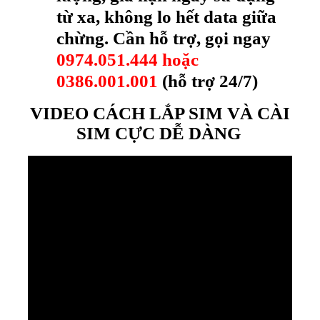
từ xa, không lo hết data giữa
chừng. Cần hỗ trợ, gọi ngay
0974.051.444 hoặc
0386.001.001
(hỗ trợ 24/7)
VIDEO CÁCH LẮP SIM VÀ CÀI
SIM CỰC DỄ DÀNG