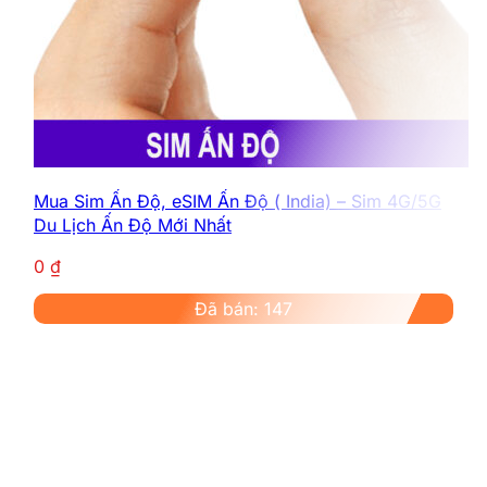
Mua Sim Ấn Độ, eSIM Ấn Độ ( India) – Sim 4G/5G
Du Lịch Ấn Độ Mới Nhất
0
₫
Đã bán: 147