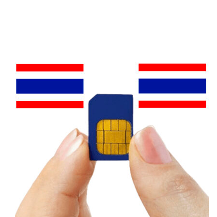
chi phí. Red phủ sóng tốt thành phố lớn, tuy
nhiên vùng nông thôn, khu vực xa hoặc miền
núi có thể hạn chế hơn các nhà mạng lớn
khác.
Vùng Phủ Sóng Các Nhà
Mạng Di Động Guatemala
Tigo Guatemala, Claro Guatemala
Hai nhà mạng sở hữu vùng phủ sóng rộng
nhất Guatemala, đảm bảo kết nối ổn định
thành phố lớn, điểm du lịch nổi tiếng, vùng
nông thôn, khu vực núi cao. Lựa chọn tốt
nhất cho khách du lịch, người thường xuyên
di chuyển nhiều nơi.
Movistar Guatemala, Red