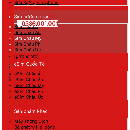
kiếm:
Sim 3g/4g Vinaphone
Hotline đặt hàng
Sim nước ngoài
- 0386.001.001
Sim Châu Á
Sim Châu Âu
Sim Châu Mỹ
Sim Châu Phi
Sim Châu Úc
[gtranslate]
eSim Quốc Tế
eSim Châu Á
eSim Châu Âu
eSim Châu Mỹ
eSim Châu Phi
eSim Châu Úc
Sản phẩm khác
Máy Thông Dịch
Bộ phát wifi di động