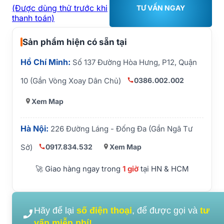
(Được dùng thử trước khi
TƯ VẤN NGAY
thanh toán)
Sản phẩm hiện có sẵn tại
Hồ Chí Minh:
Số 137 Đường Hòa Hưng, P12, Quận
0386.002.002
10 (Gần Vòng Xoay Dân Chủ)
Xem Map
Hà Nội:
226 Đường Láng - Đống Đa (Gần Ngã Tư
0917.834.532
Xem Map
Sở)
🚀 Giao hàng ngay trong
1 giờ
tại HN & HCM
Hãy để lại
số điện thoại
, để được gọi và
tư
vấn miễn phí!