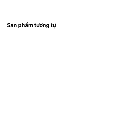
Sản phẩm tương tự
THÔNG TIN NHÀ MẠNG
TỐT NHẤT Ở
GUATEMALA – VÙNG PHỦ
SÓNG – SĐT KHẨN CẤP Ở
GUATEMALA
Các Nhà Mạng Di Động Lớn
Nhất Guatemala
Guatemala có 4 nhà mạng di động lớn:
Tigo