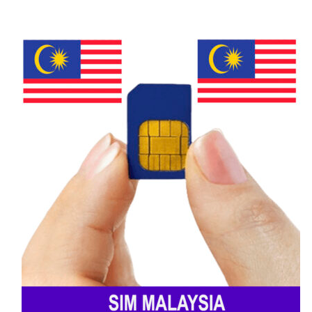
Guatemala, Claro Guatemala, Movistar
Guatemala, Red
.
Tigo Guatemala
Tigo Guatemala – nhà mạng di động lớn
nhất, lâu đời nhất Guatemala với vùng phủ
sóng rộng khắp: thành phố lớn như
Guatemala City, Quetzaltenango, Escuintla,
Cobán đến vùng nông thôn, khu vực núi cao,
các điểm du lịch nổi tiếng. Dịch vụ ổn định,
nhiều đại lý hỗ trợ, đa dạng gói cước linh
hoạt, phù hợp người dân địa phương, khách
du lịch.
Claro Guatemala
Claro Guatemala được đánh giá cao tốc độ
internet, đặc biệt 4G/5G, rất phù hợp người
cần dùng data tốc độ cao. Claro thường