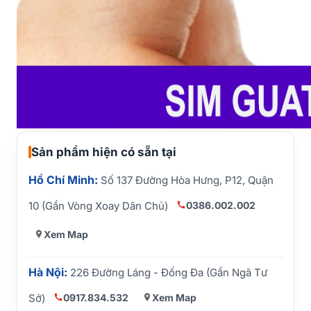
Sản phẩm hiện có sẵn tại
Hồ Chí Minh:
Số 137 Đường Hòa Hưng, P12, Quận
0386.002.002
10 (Gần Vòng Xoay Dân Chủ)
Xem Map
Hà Nội:
226 Đường Láng - Đống Đa (Gần Ngã Tư
0917.834.532
Xem Map
Sở)