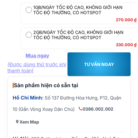
1GB/NGÀY TỐC ĐỘ CAO, KHÔNG GIỚI HẠN
TỐC ĐỘ THƯỜNG, CÓ HOTSPOT
270.000
₫
2GB/NGÀY TỐC ĐỘ CAO, KHÔNG GIỚI HẠN
TỐC ĐỘ THƯỜNG, CÓ HOTSPOT
330.000
₫
Mua ngay
(Được dùng thử trước khi
TƯ VẤN NGAY
thanh toán)
Sản phẩm hiện có sẵn tại
Hồ Chí Minh:
Số 137 Đường Hòa Hưng, P12, Quận
0386.002.002
10 (Gần Vòng Xoay Dân Chủ)
Xem Map