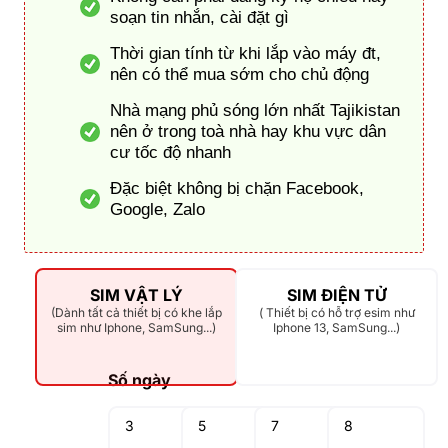
soạn tin nhắn, cài đặt gì
Thời gian tính từ khi lắp vào máy đt,
nên có thể mua sớm cho chủ động
Nhà mạng phủ sóng lớn nhất Tajikistan
nên ở trong toà nhà hay khu vực dân
cư tốc độ nhanh
Đặc biệt không bị chặn Facebook,
Google, Zalo
SIM VẬT LÝ
SIM ĐIỆN TỬ
(Dành tất cả thiết bị có khe lắp
( Thiết bị có hỗ trợ esim như
sim như Iphone, SamSung...)
Iphone 13, SamSung...)
Số ngày
3
5
7
8