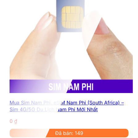
Mua Sim Nam Phi, eSIM Nam Phi (South Africa) –
Sim 4G/5G Du Lịch Nam Phi Mới Nhất
0
₫
Đã bán: 149