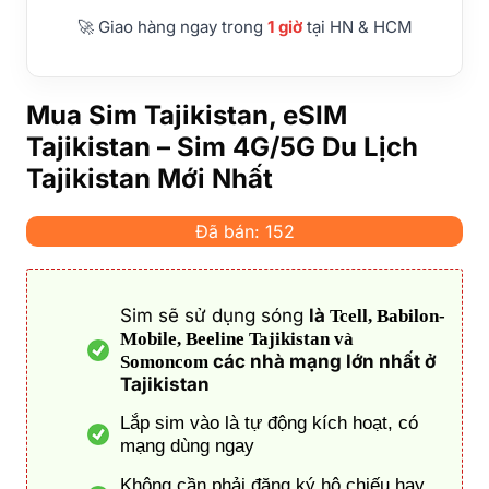
🚀 Giao hàng ngay trong
1 giờ
tại HN & HCM
Mua Sim Tajikistan, eSIM
Tajikistan – Sim 4G/5G Du Lịch
Tajikistan Mới Nhất
Đã bán: 152
Sim sẽ sử dụng sóng
là
Tcell, Babilon-
Mobile, Beeline Tajikistan và
các nhà mạng lớn nhất ở
Somoncom
Tajikistan
Lắp sim vào là tự động kích hoạt, có
mạng dùng ngay
Không cần phải đăng ký hộ chiếu hay