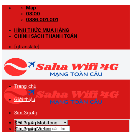
Skip
Map
to
08:00
content
0386.001.001
HÌNH THỨC MUA HÀNG
CHÍNH SÁCH THANH TOÁN
[gtranslate]
Trang chủ
Giới thiệu
Sim 3g/4g
Sim 3g/4g Mobifone
Tìm
Sim 3g/4g Viettel