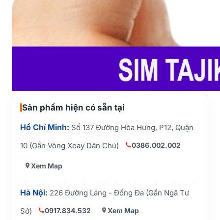
Sản phẩm hiện có sẵn tại
Hồ Chí Minh:
Số 137 Đường Hòa Hưng, P12, Quận
0386.002.002
10 (Gần Vòng Xoay Dân Chủ)
Xem Map
Hà Nội:
226 Đường Láng - Đống Đa (Gần Ngã Tư
0917.834.532
Xem Map
Sở)