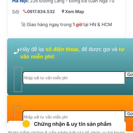
Hà Nội:
226 Đường Láng - Đống Đa (Gần Ngã Tư
0917.834.532
Xem Map
Sở)
🚀 Giao hàng ngay trong
1 giờ
tại HN & HCM
Hãy để lại
số điện thoại
, để được gọi và
tư
vấn miễn phí!
Chứng nhận & uy tín sản phẩm
Được kiểm chứng & cấp phép bởi các tổ chức uy tín trong