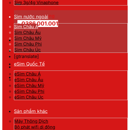
kiếm:
Sim 3g/4g Vinaphone
Hotline đặt hàng
Sim nước ngoài
- 0386.001.001
Sim Châu Á
Sim Châu Âu
Sim Châu Mỹ
Sim Châu Phi
Sim Châu Úc
[gtranslate]
eSim Quốc Tế
eSim Châu Á
eSim Châu Âu
eSim Châu Mỹ
eSim Châu Phi
eSim Châu Úc
Sản phẩm khác
Máy Thông Dịch
Bộ phát wifi di động