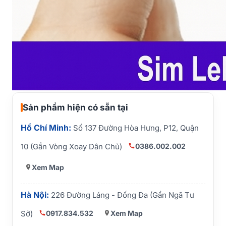
Sản phẩm hiện có sẵn tại
Hồ Chí Minh:
Số 137 Đường Hòa Hưng, P12, Quận
0386.002.002
10 (Gần Vòng Xoay Dân Chủ)
Xem Map
Hà Nội:
226 Đường Láng - Đống Đa (Gần Ngã Tư
0917.834.532
Xem Map
Sở)