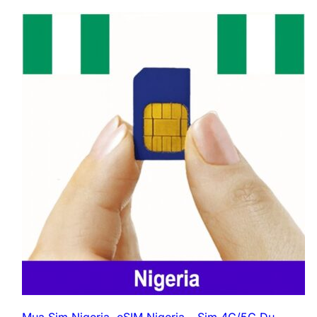
thành phố lớn như Beirut, Tripoli và Sidon.
Dịch vụ của Touch ổn định, với nhiều gói
cước linh hoạt và hỗ trợ khách hàng tận tình,
đáp ứng nhu cầu của cả người dân địa
phương và khách du lịch.
Đang tải sản phẩm liên quan...
Alfa
Alfa
cung cấp dịch vụ di động chất lượng cao
với tốc độ internet mạnh mẽ, đặc biệt là 4G.
Nhà mạng này thường xuyên có các ưu đãi
hấp dẫn cho khách du lịch với giá cước hợp
lý. Dịch vụ chăm sóc khách hàng của Alfa
tốt, hỗ trợ khách hàng bằng cả tiếng Ả Rập
và tiếng Anh, đảm bảo mọi thắc mắc được
giải quyết nhanh chóng.
MTN
MTN
cũng là một trong những nhà mạng lớn