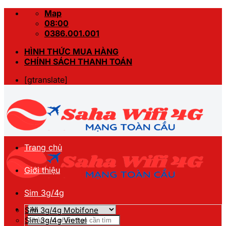
Skip
Map
to
08:00
content
0386.001.001
HÌNH THỨC MUA HÀNG
CHÍNH SÁCH THANH TOÁN
[gtranslate]
Trang chủ
Giới thiệu
Sim 3g/4g
Sim 3g/4g Mobifone
Tìm
Sim 3g/4g Viettel