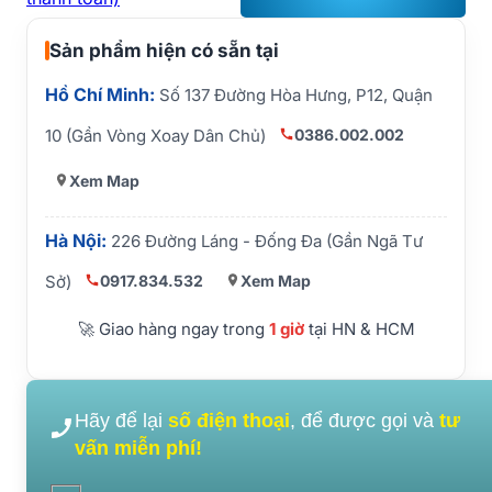
Sản phẩm hiện có sẵn tại
Hồ Chí Minh:
Số 137 Đường Hòa Hưng, P12, Quận
0386.002.002
10 (Gần Vòng Xoay Dân Chủ)
Xem Map
Hà Nội:
226 Đường Láng - Đống Đa (Gần Ngã Tư
0917.834.532
Xem Map
Sở)
🚀 Giao hàng ngay trong
1 giờ
tại HN & HCM
Hãy để lại
số điện thoại
, để được gọi và
tư
vấn miễn phí!