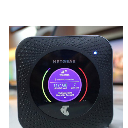
Động Lebanon
Touch
và
Alfa
là hai nhà mạng sở hữu vùng
phủ sóng rộng nhất tại Lebanon, đảm bảo kết
nối ổn định tại các thành phố lớn và điểm du
lịch nổi tiếng. Đây là lựa chọn tốt nhất cho
khách du lịch và những người thường xuyên
di chuyển.
MTN
và
Lebanon Mobile
cũng
có vùng phủ sóng tốt tại các khu vực lớn,
nhưng có thể gặp khó khăn trong việc kết nối
ở những vùng sâu và xa.
Số Điện Thoại Khẩn Cấp Tại
Lebanon
Khi du lịch hoặc sinh sống tại Lebanon, hãy
ghi nhớ các số điện thoại khẩn cấp sau để
đảm bảo an toàn:
Cảnh sát:
112
Cứu hỏa:
175