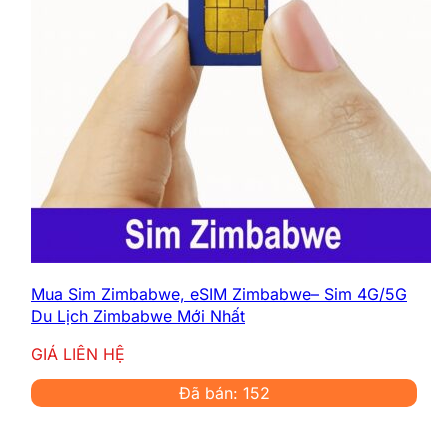
Mua Sim Zimbabwe, eSIM Zimbabwe– Sim 4G/5G
Du Lịch Zimbabwe Mới Nhất
GIÁ LIÊN HỆ
Đã bán: 152