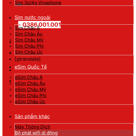
kiếm:
Sim 3g/4g Vinaphone
Hotline đặt hàng
Sim nước ngoài
- 0386.001.001
Sim Châu Á
Sim Châu Âu
Sim Châu Mỹ
Sim Châu Phi
Sim Châu Úc
[gtranslate]
eSim Quốc Tế
eSim Châu Á
eSim Châu Âu
eSim Châu Mỹ
eSim Châu Phi
eSim Châu Úc
Sản phẩm khác
Máy Thông Dịch
Bộ phát wifi di động