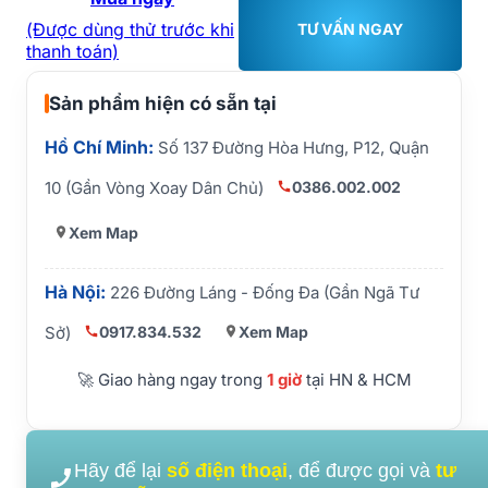
(Được dùng thử trước khi
TƯ VẤN NGAY
thanh toán)
Sản phẩm hiện có sẵn tại
Hồ Chí Minh:
Số 137 Đường Hòa Hưng, P12, Quận
0386.002.002
10 (Gần Vòng Xoay Dân Chủ)
Xem Map
Hà Nội:
226 Đường Láng - Đống Đa (Gần Ngã Tư
0917.834.532
Xem Map
Sở)
🚀 Giao hàng ngay trong
1 giờ
tại HN & HCM
Hãy để lại
số điện thoại
, để được gọi và
tư