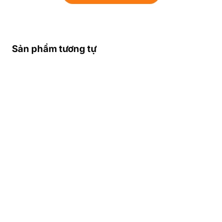
Sản phẩm tương tự
THÔNG TIN NHÀ MẠNG
TỐT NHẤT Ở CONGO –
VÙNG PHỦ SÓNG – SĐT
KHẨN CẤP Ở CONGO
Các Nhà Mạng Di Động Lớn Nhất
Cộng Hòa Congo
Cộng hòa Congo có 4 nhà mạng di động lớn
phục vụ nhu cầu liên lạc của người dân và du
khách:
MTN Congo
,
Orange Congo
,
Airtel
Congo
, và
Congo Telecom
.