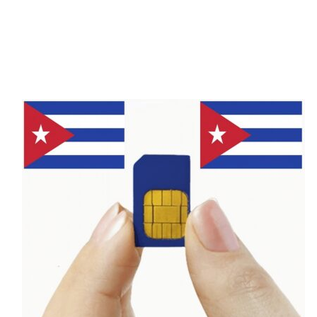
bằng tiếng Pháp và tiếng Lingala, giúp người
dùng dễ dàng giải quyết mọi thắc mắc.
Vùng Phủ Sóng Các Nhà Mạng Di
Động Cộng Hòa Congo
MTN Congo
và
Orange Congo
là hai nhà
mạng sở hữu vùng phủ sóng rộng nhất tại
Cộng hòa Congo, đảm bảo kết nối ổn định tại
các thành phố lớn và điểm du lịch nổi tiếng.
Đây là lựa chọn tốt nhất cho khách du lịch và
những người thường xuyên di chuyển.
Airtel
Congo
và
Congo Telecom
cũng có vùng phủ
sóng tốt tại các khu vực lớn, nhưng có thể
gặp khó khăn trong việc kết nối ở những
vùng sâu và xa.
Số Điện Thoại Khẩn Cấp Tại Cộng
Hòa Congo
Khi du lịch hoặc sinh sống tại Cộng hòa