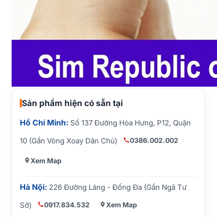
Sản phẩm hiện có sẵn tại
Hồ Chí Minh:
Số 137 Đường Hòa Hưng, P12, Quận
0386.002.002
10 (Gần Vòng Xoay Dân Chủ)
Xem Map
Hà Nội:
226 Đường Láng - Đống Đa (Gần Ngã Tư
0917.834.532
Xem Map
Sở)