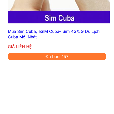
Congo, hãy ghi nhớ các số điện thoại khẩn
cấp sau để đảm bảo an toàn:
Cảnh sát:
117
Cứu hỏa:
18
Cấp cứu:
15
Mua Sim Cuba, eSIM Cuba– Sim 4G/5G Du Lịch
Tổng đài hỗ trợ khách du lịch Cộng
Cuba Mới Nhất
hòa Congo:
+242 06 123 4567
GIÁ LIÊN HỆ
Các số điện thoại này hoạt động 24/7 và hỗ
Đã bán: 157
trợ tiếng Pháp, giúp bạn yên tâm hơn trong
chuyến đi.