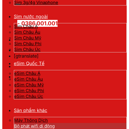
kiếm:
Sim 3g/4g Vinaphone
Hotline đặt hàng
Sim nước ngoài
- 0386.001.001
Sim Châu Á
Sim Châu Âu
Sim Châu Mỹ
Sim Châu Phi
Sim Châu Úc
[gtranslate]
eSim Quốc Tế
eSim Châu Á
eSim Châu Âu
eSim Châu Mỹ
eSim Châu Phi
eSim Châu Úc
Sản phẩm khác
Máy Thông Dịch
Bộ phát wifi di động