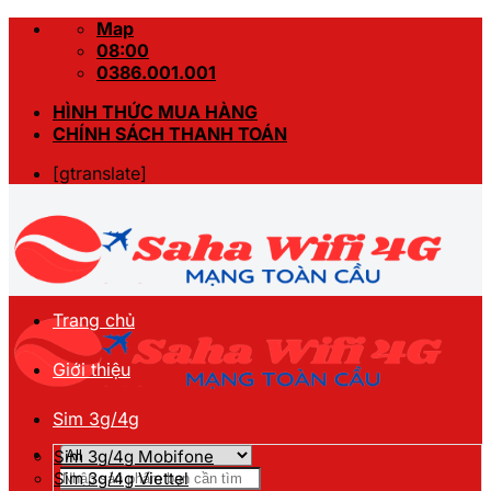
Skip
Map
to
08:00
content
0386.001.001
HÌNH THỨC MUA HÀNG
CHÍNH SÁCH THANH TOÁN
[gtranslate]
Trang chủ
Giới thiệu
Sim 3g/4g
Sim 3g/4g Mobifone
Tìm
Sim 3g/4g Viettel