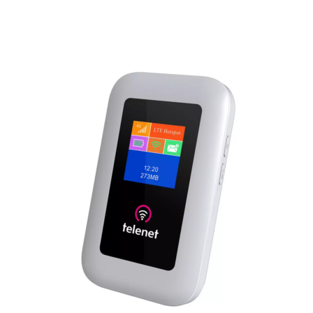
MTN Congo
MTN Congo
là nhà mạng di động lớn nhất
tại Cộng hòa Congo, nổi bật với vùng phủ
sóng rộng khắp. Vùng phủ sóng của MTN
bao gồm các thành phố lớn như Brazzaville,
Pointe-Noire và Dolisie. Dịch vụ của MTN
ổn định, với nhiều gói cước linh hoạt và hỗ
trợ khách hàng tận tình, đáp ứng nhu cầu của
cả người dân địa phương và khách du lịch.
Đang tải sản phẩm liên quan...
Orange Congo
Orange Congo
cung cấp dịch vụ di động
chất lượng cao với tốc độ internet mạnh mẽ,
đặc biệt là 4G. Nhà mạng này thường xuyên
có các ưu đãi hấp dẫn cho khách du lịch với
giá cước hợp lý. Dịch vụ chăm sóc khách
hàng của Orange tốt, hỗ trợ khách hàng bằng
cả tiếng Pháp và tiếng Lingala, đảm bảo mọi