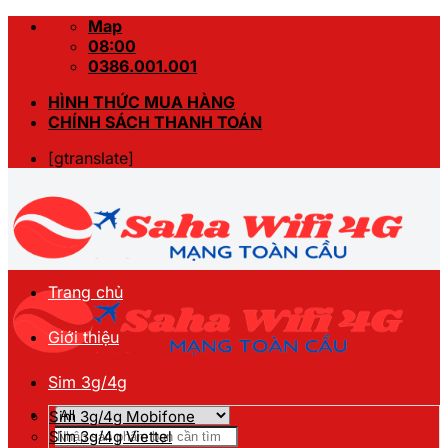
Skip
Map
to
08:00
content
0386.001.001
HÌNH THỨC MUA HÀNG
CHÍNH SÁCH THANH TOÁN
[gtranslate]
Trang chủ
Giới thiệu
Sim 3g/4g
Sim 3g/4g Mobifone
Tìm
Sim 3g/4g Viettel