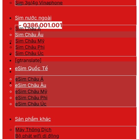
kiếm:
Sim 3g/4g Vinaphone
Hotline đặt hàng
Sim nước ngoài
- 0386.001.001
Sim Châu Á
Sim Châu Âu
Sim Châu Mỹ
Sim Châu Phi
Sim Châu Úc
[gtranslate]
eSim Quốc Tế
eSim Châu Á
eSim Châu Âu
eSim Châu Mỹ
eSim Châu Phi
eSim Châu Úc
Sản phẩm khác
Máy Thông Dịch
Bộ phát wifi di động