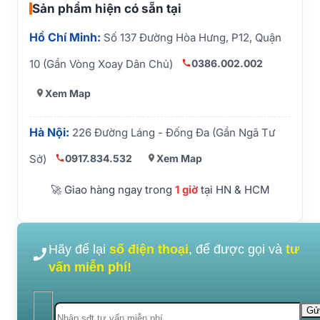
Sản phẩm hiện có sẵn tại
Hồ Chí Minh:
Số 137 Đường Hòa Hưng, P12, Quận
0386.002.002
10 (Gần Vòng Xoay Dân Chủ)
Xem Map
Hà Nội:
226 Đường Láng - Đống Đa (Gần Ngã Tư
0917.834.532
Xem Map
Sở)
🚀 Giao hàng ngay trong
1 giờ
tại HN & HCM
Hãy để lại
số điện thoại
, để được gọi và
tư
vấn miễn phí!