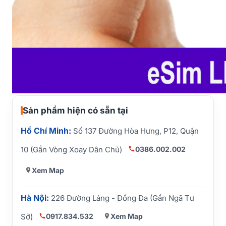
Sản phẩm hiện có sẵn tại
Hồ Chí Minh:
Số 137 Đường Hòa Hưng, P12, Quận
0386.002.002
10 (Gần Vòng Xoay Dân Chủ)
Xem Map
Hà Nội:
226 Đường Láng - Đống Đa (Gần Ngã Tư
0917.834.532
Xem Map
Sở)