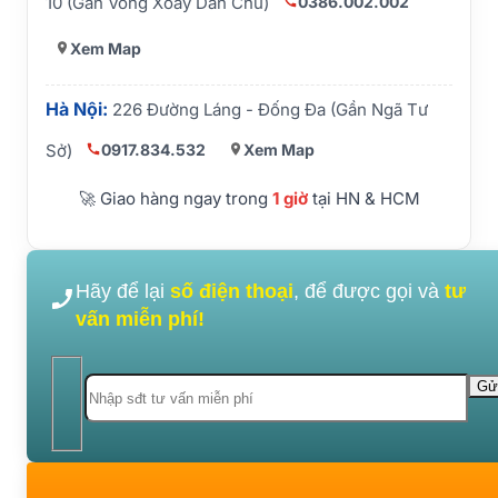
0386.002.002
10 (Gần Vòng Xoay Dân Chủ)
Xem Map
Hà Nội:
226 Đường Láng - Đống Đa (Gần Ngã Tư
0917.834.532
Xem Map
Sở)
🚀 Giao hàng ngay trong
1 giờ
tại HN & HCM
Hãy để lại
số điện thoại
, để được gọi và
tư
vấn miễn phí!