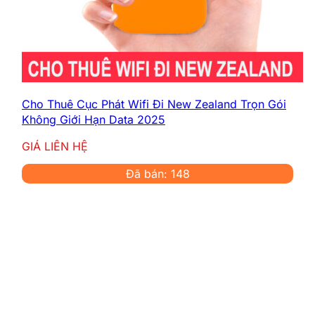
Cho Thuê Cục Phát Wifi Đi New Zealand Trọn Gói
Không Giới Hạn Data 2025
GIÁ LIÊN HỆ
Đã bán: 148