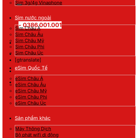
kiếm:
Sim 3g/4g Vinaphone
Hotline đặt hàng
Sim nước ngoài
- 0386.001.001
Sim Châu Á
Sim Châu Âu
Sim Châu Mỹ
Sim Châu Phi
Sim Châu Úc
[gtranslate]
eSim Quốc Tế
eSim Châu Á
eSim Châu Âu
eSim Châu Mỹ
eSim Châu Phi
eSim Châu Úc
Sản phẩm khác
Máy Thông Dịch
Bộ phát wifi di động