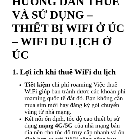
HƯỚNG DẪN THUÊ
VÀ SỬ DỤNG –
THIẾT BỊ WIFI Ở ÚC
– WIFI DU LỊCH Ở
ÚC
1. Lợi ích khi thuê WiFi du lịch
Tiết kiệm
chi phí roaming
Việc thuê
WiFi giúp bạn tránh được các khoản phí
roaming quốc tế đắt đỏ. Bạn không cần
mua sim mới hay đăng ký gói chuyển
vùng từ nhà mạng.
Kết nối ổn định, tốc độ cao t
hiết bị sử
dụng
mạng 4G/5G
của nhà mạng bản
địa nên cho tốc độ truy cập nhanh và ổn