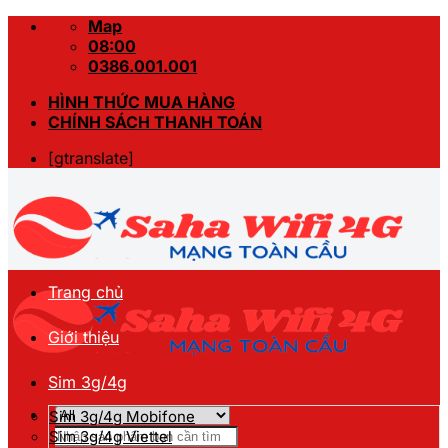
Skip
Map
to
08:00
content
0386.001.001
HÌNH THỨC MUA HÀNG
CHÍNH SÁCH THANH TOÁN
[gtranslate]
Trang chủ
Giới thiệu
Sim 3g/4g
Sim 3g/4g Mobifone
Tìm
Sim 3g/4g Viettel