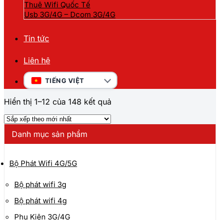
Thuê Wifi Quốc Tế
Usb 3G/4G – Dcom 3G/4G
Tin tức
Liên hệ
TIẾNG VIỆT
Đã
Hiển thị 1–12 của 148 kết quả
sắp
xếp
theo
Danh mục sản phẩm
mới
nhất
Bộ Phát Wifi 4G/5G
Bộ phát wifi 3g
Bộ phát wifi 4g
Phụ Kiện 3G/4G