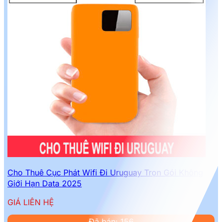
Cho Thuê Cục Phát Wifi Đi Uruguay Trọn Gói Không
Giới Hạn Data 2025
GIÁ LIÊN HỆ
Đã bán: 156