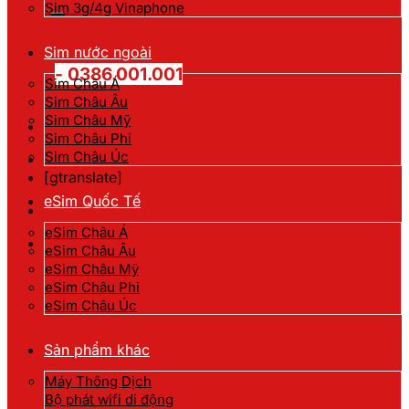
kiếm:
Sim 3g/4g Vinaphone
Hotline đặt hàng
Sim nước ngoài
- 0386.001.001
Sim Châu Á
Sim Châu Âu
Sim Châu Mỹ
Sim Châu Phi
Sim Châu Úc
[gtranslate]
eSim Quốc Tế
eSim Châu Á
eSim Châu Âu
eSim Châu Mỹ
eSim Châu Phi
eSim Châu Úc
Sản phẩm khác
Máy Thông Dịch
Bộ phát wifi di động