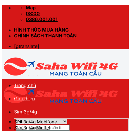
Skip
Map
to
08:00
content
0386.001.001
HÌNH THỨC MUA HÀNG
CHÍNH SÁCH THANH TOÁN
[gtranslate]
Trang chủ
Giới thiệu
Sim 3g/4g
Sim 3g/4g Mobifone
Tìm
Sim 3g/4g Viettel