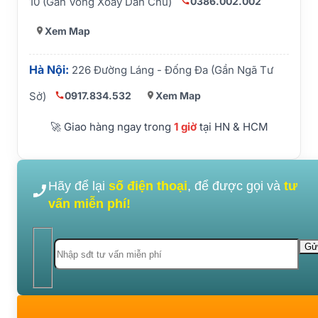
0386.002.002
10 (Gần Vòng Xoay Dân Chủ)
Xem Map
Hà Nội:
226 Đường Láng - Đống Đa (Gần Ngã Tư
0917.834.532
Xem Map
Sở)
🚀 Giao hàng ngay trong
1 giờ
tại HN & HCM
Hãy để lại
số điện thoại
, để được gọi và
tư
vấn miễn phí!