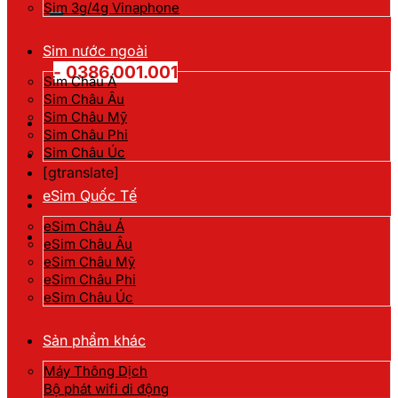
kiếm:
Sim 3g/4g Vinaphone
Hotline đặt hàng
Sim nước ngoài
- 0386.001.001
Sim Châu Á
Sim Châu Âu
Sim Châu Mỹ
Sim Châu Phi
Sim Châu Úc
[gtranslate]
eSim Quốc Tế
eSim Châu Á
eSim Châu Âu
eSim Châu Mỹ
eSim Châu Phi
eSim Châu Úc
Sản phẩm khác
Máy Thông Dịch
Bộ phát wifi di động