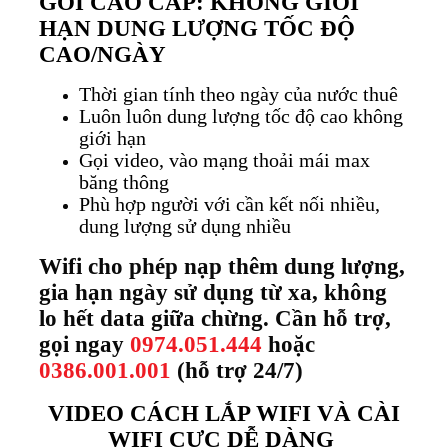
GÓI CAO CẤP: KHÔNG GIỚI
HẠN DUNG LƯỢNG TỐC ĐỘ
CAO/NGÀY
Thời gian tính theo ngày của nước thuê
Luôn luôn dung lượng tốc độ cao không
giới hạn
Gọi video, vào mạng thoải mái max
băng thông
Phù hợp người với cần kết nối nhiều,
dung lượng sử dụng nhiều
Wifi cho phép nạp thêm dung lượng,
gia hạn ngày sử dụng từ xa, không
lo hết data giữa chừng. Cần hỗ trợ,
gọi ngay
0974.051.444
hoặc
0386.001.001
(hỗ trợ 24/7)
VIDEO CÁCH LẮP WIFI VÀ CÀI
WIFI CỰC DỄ DÀNG