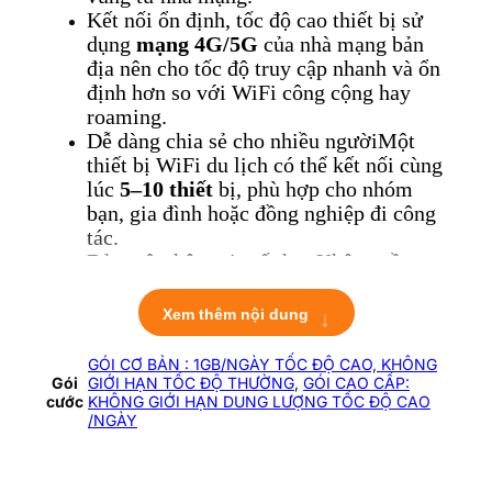
Kết nối ổn định, tốc độ cao t
hiết bị sử
dụng
mạng 4G/5G
của nhà mạng bản
địa nên cho tốc độ truy cập nhanh và ổn
định hơn so với WiFi công cộng hay
roaming.
Dễ dàng chia sẻ cho nhiều người
Một
thiết bị WiFi du lịch có thể kết nối cùng
lúc
5–10 thiết
bị, phù hợp cho nhóm
bạn, gia đình hoặc đồng nghiệp đi công
tác.
Bảo mật thông tin tốt hơn
Không cần
đăng nhập vào các điểm WiFi công cộng
thiếu an toàn. Thiết bị
WiFi cá nhân
↓
Xem thêm nội dung
giúp bạn bảo vệ thông tin khi truy cập
ngân hàng, email, mạng xã hội…
GÓI CƠ BẢN : 1GB/NGÀY TỐC ĐỘ CAO, KHÔNG
Gói
GIỚI HẠN TỐC ĐỘ THƯỜNG
,
GÓI CAO CẤP:
2. Thời gian sử dụng thuê và cách
cước
KHÔNG GIỚI HẠN DUNG LƯỢNG TỐC ĐỘ CAO
/NGÀY
tính tiền
Thời gian thuê tính theo giờ địa phương,