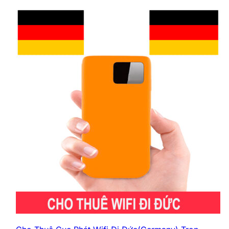
Sau khi sử dụng xong, bạn có thể gọi lại
để chúng tôi qua nhận thiết bị, hoặc tự
mang trả tại văn phòng.
Đang tải sản phẩm liên quan...
Thanh toán 100%
tiền thuê và tiền cọc
sẽ được thực hiện ngay khi nhận thiết
bị.
Nếu bạn không sử dụng được thiết bị,
chúng tôi
cam kết hoàn tiền 100%.
4. Cách kết nối WiFi và sử dụng như
thế nào
Bật nguồn
thiết bị
WiFi
cho đến khi
đèn sáng.
Tìm tên mạng
WiFi (SSID)
và mật khẩu
ghi trên thiết bị hoặc phiếu hướng dẫn.