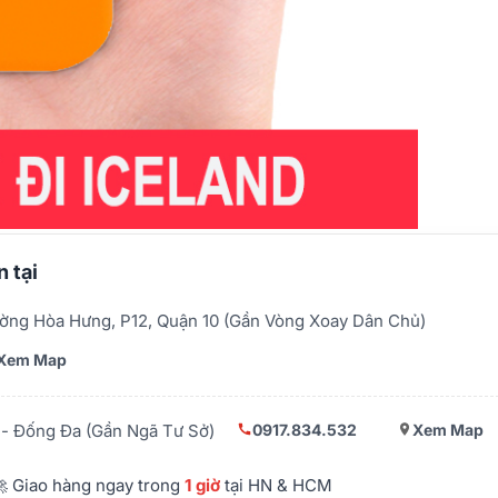
 tại
ờng Hòa Hưng, P12, Quận 10 (Gần Vòng Xoay Dân Chủ)
Xem Map
0917.834.532
Xem Map
- Đống Đa (Gần Ngã Tư Sở)
 Giao hàng ngay trong
1 giờ
tại HN & HCM