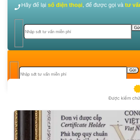
Hãy để lại
số điện thoại
, để được gọi và
tư vấ
Được kiểm chứn