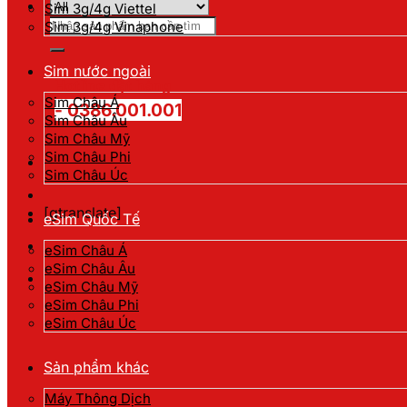
Sim 3g/4g Viettel
Tìm
Sim 3g/4g Vinaphone
kiếm:
Sim nước ngoài
Hotline đặt hàng
Sim Châu Á
- 0386.001.001
Sim Châu Âu
Sim Châu Mỹ
Sim Châu Phi
Sim Châu Úc
[gtranslate]
eSim Quốc Tế
eSim Châu Á
eSim Châu Âu
eSim Châu Mỹ
eSim Châu Phi
eSim Châu Úc
Sản phẩm khác
Máy Thông Dịch