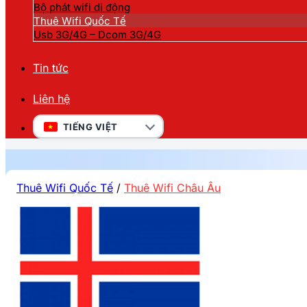
Bộ phát wifi di động
Thuê Wifi Quốc Tế
Usb 3G/4G – Dcom 3G/4G
Tin tức
Liên hệ
TIẾNG VIỆT
Thuê Wifi Quốc Tế
/
Thuê Wifi Châu Âu