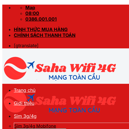
Skip
Map
to
08:00
content
0386.001.001
HÌNH THỨC MUA HÀNG
CHÍNH SÁCH THANH TOÁN
[gtranslate]
Trang chủ
Giới thiệu
Sim 3g/4g
Sim 3g/4g Mobifone