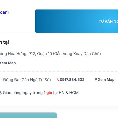
toán)
TƯ VẤN N
 tại
ờng Hòa Hưng, P12, Quận 10 (Gần Vòng Xoay Dân Chủ)
Xem Map
0917.834.532
Xem Map
- Đống Đa (Gần Ngã Tư Sở)
 Giao hàng ngay trong
1 giờ
tại HN & HCM