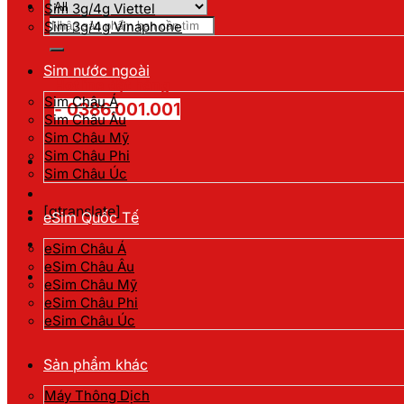
Sim 3g/4g Viettel
Tìm
Sim 3g/4g Vinaphone
kiếm:
Sim nước ngoài
Hotline đặt hàng
Sim Châu Á
- 0386.001.001
Sim Châu Âu
Sim Châu Mỹ
Sim Châu Phi
Sim Châu Úc
[gtranslate]
eSim Quốc Tế
eSim Châu Á
eSim Châu Âu
eSim Châu Mỹ
eSim Châu Phi
eSim Châu Úc
Sản phẩm khác
Máy Thông Dịch