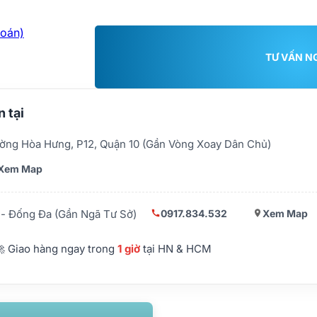
toán)
TƯ VẤN N
 tại
ờng Hòa Hưng, P12, Quận 10 (Gần Vòng Xoay Dân Chủ)
Xem Map
0917.834.532
Xem Map
- Đống Đa (Gần Ngã Tư Sở)
 Giao hàng ngay trong
1 giờ
tại HN & HCM