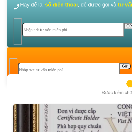
Hãy để lại
số điện thoại
, để được gọi và
tư vấ
Được kiểm chứn