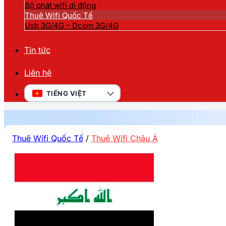
Bộ phát wifi di động
Thuê Wifi Quốc Tế
Usb 3G/4G – Dcom 3G/4G
Tin tức
Liên hệ
TIẾNG VIỆT
Thuê Wifi Quốc Tế
/
Thuê Wifi Châu Á