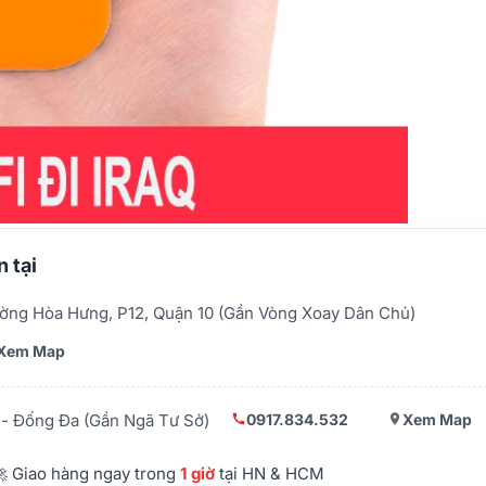
 tại
ờng Hòa Hưng, P12, Quận 10 (Gần Vòng Xoay Dân Chủ)
Xem Map
0917.834.532
Xem Map
- Đống Đa (Gần Ngã Tư Sở)
 Giao hàng ngay trong
1 giờ
tại HN & HCM