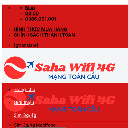
Skip
Map
to
08:00
content
0386.001.001
HÌNH THỨC MUA HÀNG
CHÍNH SÁCH THANH TOÁN
[gtranslate]
Trang chủ
Giới thiệu
Sim 3g/4g
Sim 3g/4g Mobifone