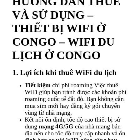
HƯỚNG DẪN THUÊ
VÀ SỬ DỤNG –
THIẾT BỊ WIFI Ở
CONGO – WIFI DU
LỊCH Ở CONGO
1. Lợi ích khi thuê WiFi du lịch
Tiết kiệm
chi phí roaming
Việc thuê
WiFi giúp bạn tránh được các khoản phí
roaming quốc tế đắt đỏ. Bạn không cần
mua sim mới hay đăng ký gói chuyển
vùng từ nhà mạng.
Kết nối ổn định, tốc độ cao t
hiết bị sử
dụng
mạng 4G/5G
của nhà mạng bản
địa nên cho tốc độ truy cập nhanh và ổn