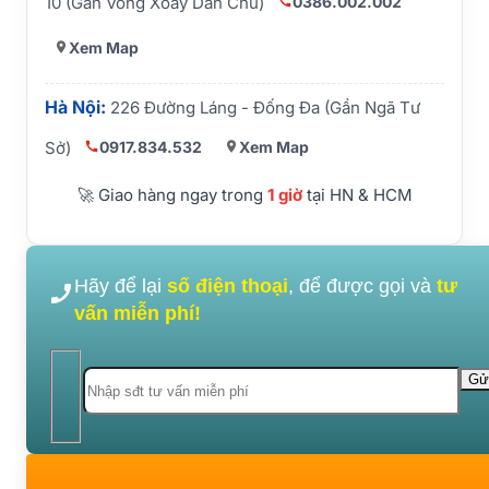
0386.002.002
10 (Gần Vòng Xoay Dân Chủ)
Xem Map
Hà Nội:
226 Đường Láng - Đống Đa (Gần Ngã Tư
0917.834.532
Xem Map
Sở)
🚀 Giao hàng ngay trong
1 giờ
tại HN & HCM
Hãy để lại
số điện thoại
, để được gọi và
tư
vấn miễn phí!