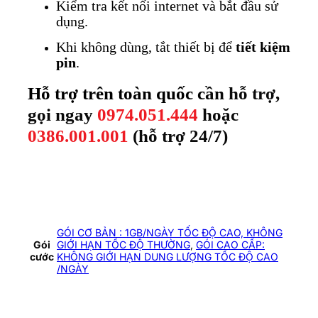
Kiểm tra kết nối internet và bắt đầu sử
dụng.
Khi không dùng, tắt thiết bị để
tiết kiệm
pin
.
Hỗ trợ
trên toàn quốc c
ần hỗ trợ,
gọi ngay
0974.051.444
hoặc
0386.001.001
(hỗ trợ 24/7)
GÓI CƠ BẢN : 1GB/NGÀY TỐC ĐỘ CAO, KHÔNG
Gói
GIỚI HẠN TỐC ĐỘ THƯỜNG
,
GÓI CAO CẤP:
cước
KHÔNG GIỚI HẠN DUNG LƯỢNG TỐC ĐỘ CAO
/NGÀY