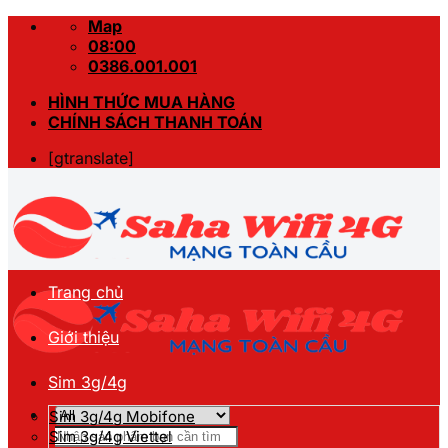
Skip
Map
to
08:00
content
0386.001.001
HÌNH THỨC MUA HÀNG
CHÍNH SÁCH THANH TOÁN
[gtranslate]
Trang chủ
Giới thiệu
Sim 3g/4g
Sim 3g/4g Mobifone
Tìm
Sim 3g/4g Viettel