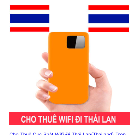
Cho Thuê Cục Phát Wifi Đi Thái Lan(Thailand) Trọn