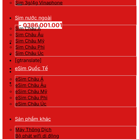
kiếm:
Sim 3g/4g Vinaphone
Hotline đặt hàng
Sim nước ngoài
- 0386.001.001
Sim Châu Á
Sim Châu Âu
Sim Châu Mỹ
Sim Châu Phi
Sim Châu Úc
[gtranslate]
eSim Quốc Tế
eSim Châu Á
eSim Châu Âu
eSim Châu Mỹ
eSim Châu Phi
eSim Châu Úc
Sản phẩm khác
Máy Thông Dịch
Bộ phát wifi di động