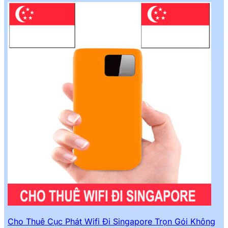
Cho Thuê Cục Phát Wifi Đi Singapore Trọn Gói Không