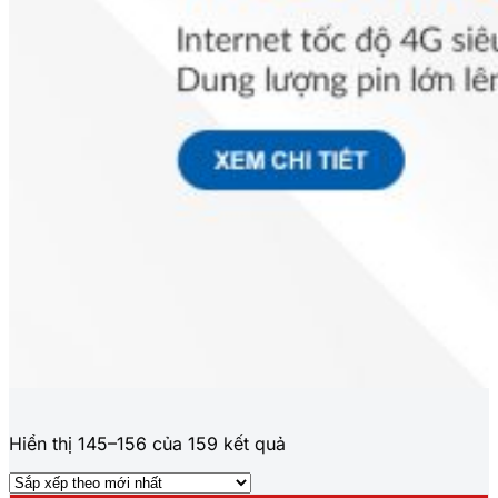
Đã
Hiển thị 145–156 của 159 kết quả
sắp
xếp