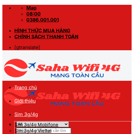
Skip
Map
to
08:00
content
0386.001.001
HÌNH THỨC MUA HÀNG
CHÍNH SÁCH THANH TOÁN
[gtranslate]
Trang chủ
Giới thiệu
Sim 3g/4g
Sim 3g/4g Mobifone
Tìm
Sim 3g/4g Viettel