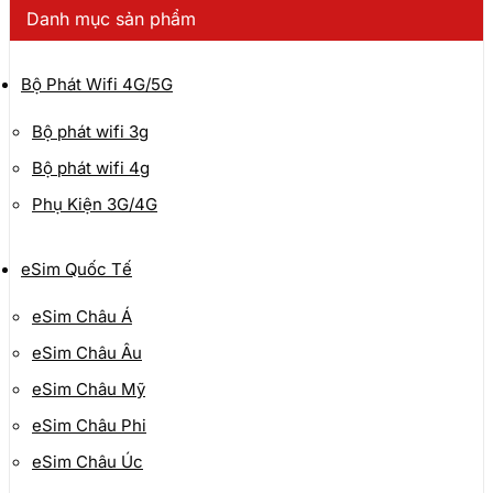
theo
Danh mục sản phẩm
mới
nhất
Bộ Phát Wifi 4G/5G
Bộ phát wifi 3g
Bộ phát wifi 4g
Phụ Kiện 3G/4G
eSim Quốc Tế
eSim Châu Á
eSim Châu Âu
eSim Châu Mỹ
eSim Châu Phi
eSim Châu Úc