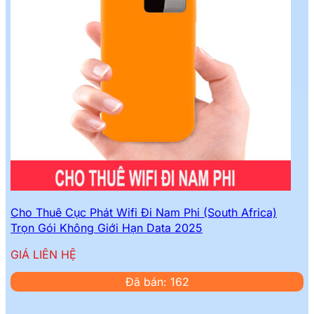
Cho Thuê Cục Phát Wifi Đi Nam Phi (South Africa)
Trọn Gói Không Giới Hạn Data 2025
GIÁ LIÊN HỆ
Đã bán: 162