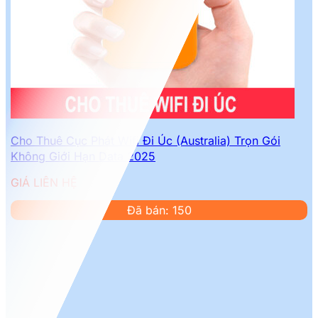
Cho Thuê Cục Phát Wifi Đi Úc (Australia) Trọn Gói
Không Giới Hạn Data 2025
GIÁ LIÊN HỆ
Đã bán: 150