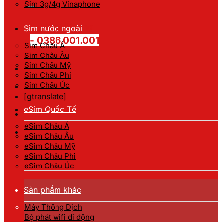
kiếm:
Sim 3g/4g Vinaphone
Hotline đặt hàng
Sim nước ngoài
- 0386.001.001
Sim Châu Á
Sim Châu Âu
Sim Châu Mỹ
Sim Châu Phi
Sim Châu Úc
[gtranslate]
eSim Quốc Tế
eSim Châu Á
eSim Châu Âu
eSim Châu Mỹ
eSim Châu Phi
eSim Châu Úc
Sản phẩm khác
Máy Thông Dịch
Bộ phát wifi di động