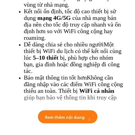
vùng từ nhà mạng.
Kết nối ổn định, tốc độ cao t
hiết bị sử
dụng
mạng 4G/5G
của nhà mạng bản
địa nên cho tốc độ truy cập nhanh và ổn
định hơn so với WiFi công cộng hay
roaming.
Dễ dàng chia sẻ cho nhiều người
Một
thiết bị WiFi du lịch có thể kết nối cùng
lúc
5–10 thiết
bị, phù hợp cho nhóm
bạn, gia đình hoặc đồng nghiệp đi công
tác.
Bảo mật thông tin tốt hơn
Không cần
đăng nhập vào các điểm WiFi công cộng
thiếu an toàn. Thiết bị
WiFi cá nhân
giúp bạn bảo vệ thông tin khi truy cập
ngân hàng, email, mạng xã hội…
2. Thời gian sử dụng thuê và cách
↓
Xem thêm nội dung
tính tiền