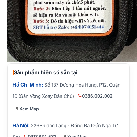
Sản phẩm hiện có sẵn tại
Hồ Chí Minh:
Số 137 Đường Hòa Hưng, P12, Quận
0386.002.002
10 (Gần Vòng Xoay Dân Chủ)
Xem Map
Hà Nội:
226 Đường Láng - Đống Đa (Gần Ngã Tư
0917.834.532
Xem Map
Sở)