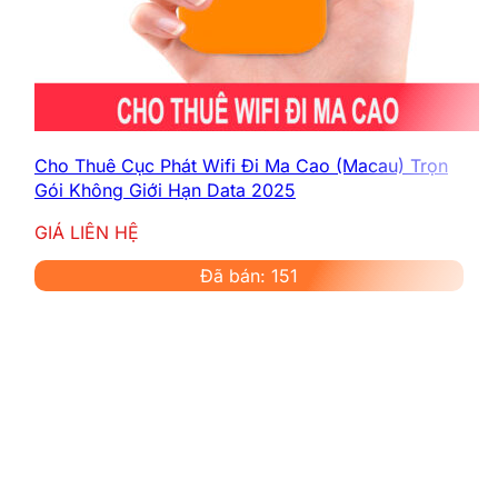
Cho Thuê Cục Phát Wifi Đi Ma Cao (Macau) Trọn
Gói Không Giới Hạn Data 2025
GIÁ LIÊN HỆ
Đã bán: 151