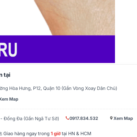
 tại
ờng Hòa Hưng, P12, Quận 10 (Gần Vòng Xoay Dân Chủ)
Xem Map
0917.834.532
Xem Map
- Đống Đa (Gần Ngã Tư Sở)
 Giao hàng ngay trong
1 giờ
tại HN & HCM