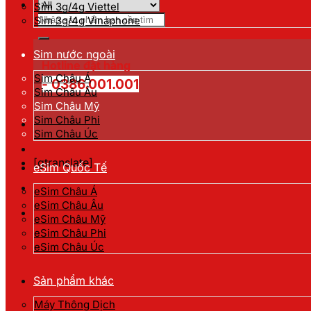
Sim 3g/4g Viettel
Tìm
Sim 3g/4g Vinaphone
kiếm:
Sim nước ngoài
Hotline đặt hàng
Sim Châu Á
- 0386.001.001
Sim Châu Âu
Sim Châu Mỹ
Sim Châu Phi
Sim Châu Úc
[gtranslate]
eSim Quốc Tế
eSim Châu Á
eSim Châu Âu
eSim Châu Mỹ
eSim Châu Phi
eSim Châu Úc
Sản phẩm khác
Máy Thông Dịch