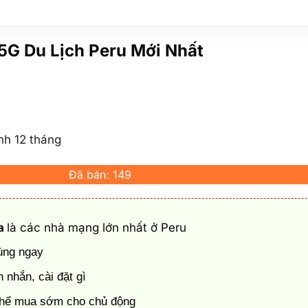
5G Du Lịch Peru Mới Nhất
ành 12 tháng
Đã bán: 149
ca
là các nhà mạng lớn nhất ở Peru
dùng ngay
 nhắn, cài đặt gì
ó thể mua sớm cho chủ động