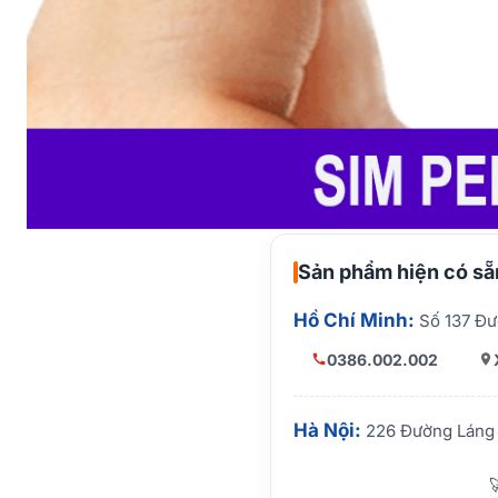
Sản phẩm hiện có sẵn
Hồ Chí Minh:
Số 137 Đư
0386.002.002
Hà Nội:
226 Đường Láng 
