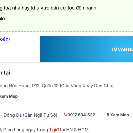
g toà nhà hay khu vực dân cư tốc độ nhanh
alo
toán)
TƯ VẤN N
 tại
ờng Hòa Hưng, P12, Quận 10 (Gần Vòng Xoay Dân Chủ)
Xem Map
0917.834.532
Xem Map
- Đống Đa (Gần Ngã Tư Sở)
 Giao hàng ngay trong
1 giờ
tại HN & HCM