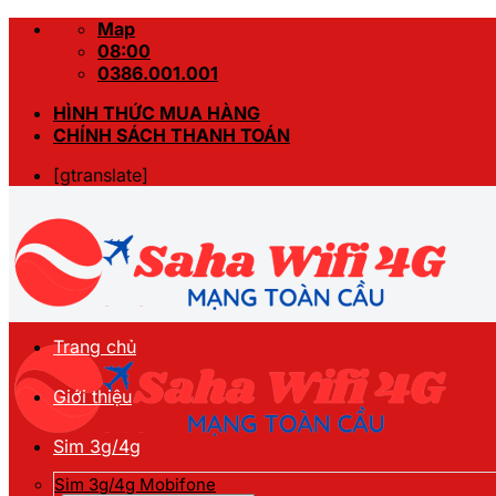
Skip
Map
to
08:00
content
0386.001.001
HÌNH THỨC MUA HÀNG
CHÍNH SÁCH THANH TOÁN
[gtranslate]
Trang chủ
Giới thiệu
Sim 3g/4g
Sim 3g/4g Mobifone