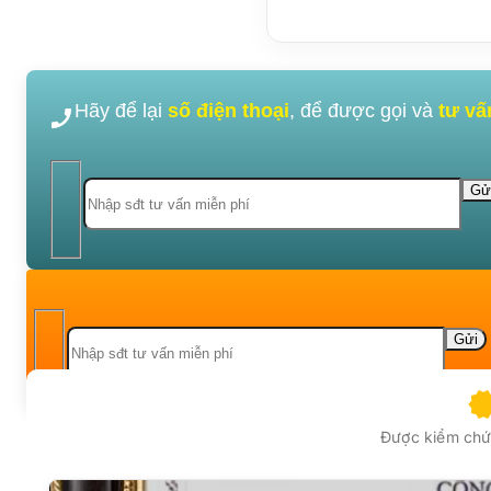
Hãy để lại
số điện thoại
, để được gọi và
tư vấ
Được kiểm chứn