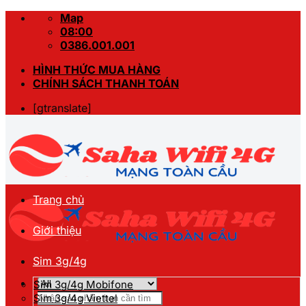
Skip
Map
to
08:00
content
0386.001.001
HÌNH THỨC MUA HÀNG
CHÍNH SÁCH THANH TOÁN
[gtranslate]
Trang chủ
Giới thiệu
Sim 3g/4g
Sim 3g/4g Mobifone
Tìm
Sim 3g/4g Viettel