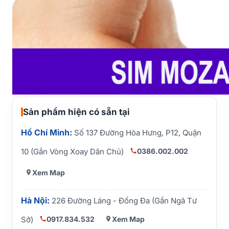
Sản phẩm hiện có sẵn tại
Hồ Chí Minh:
Số 137 Đường Hòa Hưng, P12, Quận
0386.002.002
10 (Gần Vòng Xoay Dân Chủ)
Xem Map
Hà Nội:
226 Đường Láng - Đống Đa (Gần Ngã Tư
0917.834.532
Xem Map
Sở)