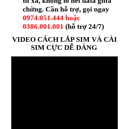
từ xa, không lo hết data giữa
chừng. Cần hỗ trợ, gọi ngay
0974.051.444 hoặc
0386.001.001
(hỗ trợ 24/7)
VIDEO CÁCH LẮP SIM VÀ CÀI
SIM CỰC DỄ DÀNG