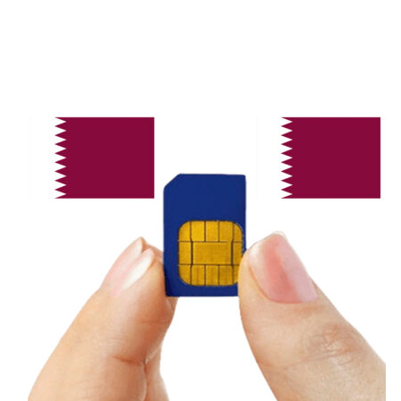
hạn chế hơn các nhà mạng lớn khác.
Vùng Phủ Sóng Các Nhà
Mạng Di Động Mozambique
Vodacom Mozambique, Movitel
Hai nhà mạng sở hữu vùng phủ sóng rộng
nhất Mozambique, đảm bảo kết nối ổn định
thành phố lớn, điểm du lịch nổi tiếng, vùng
nông thôn, ven biển. Lựa chọn tốt nhất cho
khách du lịch, người thường xuyên di chuyển
nhiều nơi.
mCel, Tmcel
mCel, Tmcel phủ sóng mạnh thành phố lớn
như Maputo, Beira, Nampula… Vùng sâu,
vùng xa sóng có thể yếu hoặc không ổn định.