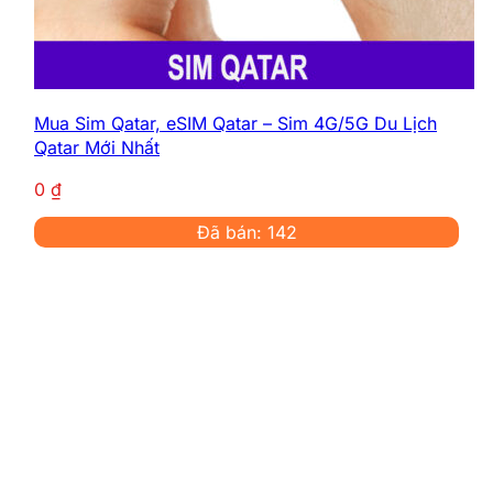
Số Điện Thoại Khẩn Cấp
Mozambique
Mua Sim Qatar, eSIM Qatar – Sim 4G/5G Du Lịch
Du lịch hoặc sinh sống Mozambique nên lưu
Qatar Mới Nhất
lại các số điện thoại khẩn cấp sau:
0
₫
Cảnh sát: 119
Cứu hỏa: 198
Đã bán: 142
Cấp cứu: 117
Tổng đài hỗ trợ khách du lịch
Mozambique: +258 21 321 111
Các số này hoạt động 24/7 toàn quốc, hỗ trợ
tiếng Anh các khu vực du lịch lớn.