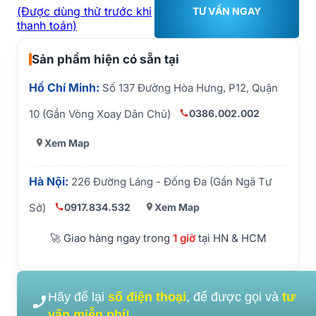
(Được dùng thử trước khi
TƯ VẤN NGAY
thanh toán)
Sản phẩm hiện có sẵn tại
Hồ Chí Minh:
Số 137 Đường Hòa Hưng, P12, Quận
0386.002.002
10 (Gần Vòng Xoay Dân Chủ)
Xem Map
Hà Nội:
226 Đường Láng - Đống Đa (Gần Ngã Tư
0917.834.532
Xem Map
Sở)
🚀 Giao hàng ngay trong
1 giờ
tại HN & HCM
Hãy để lại
số điện thoại
, để được gọi và
tư
vấn miễn phí!