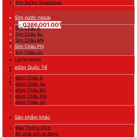
kiếm:
Sim 3g/4g Vinaphone
Hotline đặt hàng
Sim nước ngoài
- 0386.001.001
Sim Châu Á
Sim Châu Âu
Sim Châu Mỹ
Sim Châu Phi
Sim Châu Úc
[gtranslate]
eSim Quốc Tế
eSim Châu Á
eSim Châu Âu
eSim Châu Mỹ
eSim Châu Phi
eSim Châu Úc
Sản phẩm khác
Máy Thông Dịch
Bộ phát wifi di động