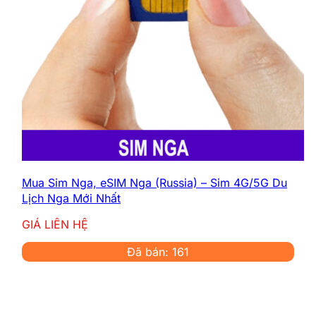
Mua Sim Nga, eSIM Nga (Russia) – Sim 4G/5G Du
Lịch Nga Mới Nhất
GIÁ LIÊN HỆ
Đã bán: 161