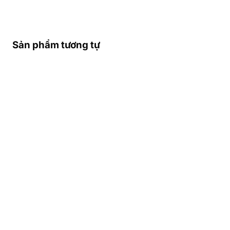
Sản phẩm tương tự
THÔNG TIN NHÀ MẠNG
TỐT NHẤT Ở
MOZAMBIQUE
– VÙNG
PHỦ SÓNG – SĐT KHẨN
CẤP Ở
MOZAMBIQUE
Các Nhà Mạng Di Động Lớn
Nhất Mozambique
Mozambique có 4 nhà mạng di động
lớn: Vodacom Mozambique, Movitel, mCel,