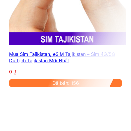
Mua Sim Tajikistan, eSIM Tajikistan – Sim 4G/5G
Du Lịch Tajikistan Mới Nhất
0
₫
Đã bán: 156