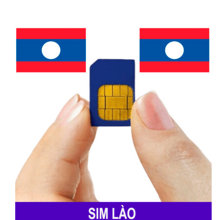
Tmcel.
Vodacom Mozambique
Vodacom Mozambique – nhà mạng di động
lớn nhất, lâu đời nhất Mozambique với vùng
phủ sóng rộng khắp: thành phố lớn như
Maputo, Beira, Nampula, Matola đến vùng
nông thôn, khu vực ven biển, các điểm du
lịch nổi tiếng. Dịch vụ ổn định, nhiều đại lý
hỗ trợ, đa dạng gói cước linh hoạt, phù hợp
người dân địa phương, khách du lịch.
Movitel
Movitel được đánh giá cao tốc độ internet,
đặc biệt 4G/5G, rất phù hợp người cần dùng
data tốc độ cao. Movitel thường xuyên có ưu
đãi cho khách du lịch, giá cước hợp lý, chăm
sóc khách hàng tốt bằng cả tiếng Bồ Đào Nha