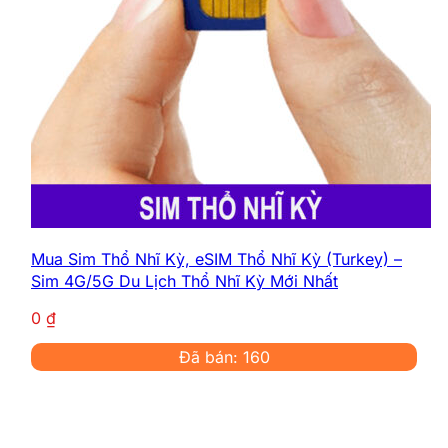
Mua Sim Thổ Nhĩ Kỳ, eSIM Thổ Nhĩ Kỳ (Turkey) –
Sim 4G/5G Du Lịch Thổ Nhĩ Kỳ Mới Nhất
0
₫
Đã bán: 160