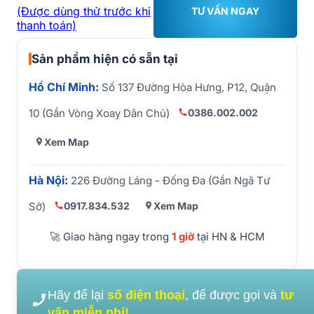
(Được dùng thử trước khi
TƯ VẤN NGAY
thanh toán)
Sản phẩm hiện có sẵn tại
Hồ Chí Minh:
Số 137 Đường Hòa Hưng, P12, Quận
0386.002.002
10 (Gần Vòng Xoay Dân Chủ)
Xem Map
Hà Nội:
226 Đường Láng - Đống Đa (Gần Ngã Tư
0917.834.532
Xem Map
Sở)
🚀 Giao hàng ngay trong
1 giờ
tại HN & HCM
Hãy để lại
số điện thoại
, để được gọi và
tư
vấn miễn phí!