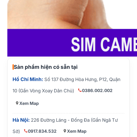
Sản phẩm hiện có sẵn tại
Hồ Chí Minh:
Số 137 Đường Hòa Hưng, P12, Quận
0386.002.002
10 (Gần Vòng Xoay Dân Chủ)
Xem Map
Hà Nội:
226 Đường Láng - Đống Đa (Gần Ngã Tư
0917.834.532
Xem Map
Sở)