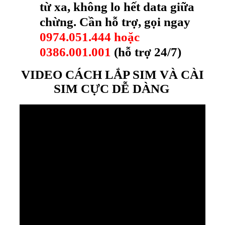
từ xa, không lo hết data giữa
chừng. Cần hỗ trợ, gọi ngay
0974.051.444 hoặc
0386.001.001
(hỗ trợ 24/7)
VIDEO CÁCH LẮP SIM VÀ CÀI
SIM CỰC DỄ DÀNG