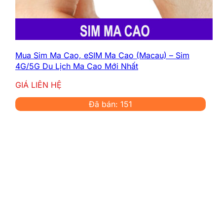
Số Điện Thoại Khẩn Cấp
Cameroon
Mua Sim Ma Cao, eSIM Ma Cao (Macau) – Sim
Du lịch hoặc sinh sống Cameroon nên lưu lại
4G/5G Du Lịch Ma Cao Mới Nhất
các số điện thoại khẩn cấp sau:
GIÁ LIÊN HỆ
Cảnh sát:
117
Cứu hỏa:
118
Đã bán: 151
Cấp cứu:
119
Tổng đài hỗ trợ khách du lịch
Cameroon:
+237 222 23 25 25
Các số này hoạt động 24/7 toàn quốc, hỗ trợ
tiếng Pháp và tiếng Anh các khu vực du lịch
lớn.