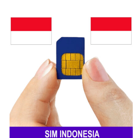
MTN Cameroon
MTN Cameroon – nhà mạng di động lớn nhất
và lâu đời nhất Cameroon với vùng phủ sóng
rộng khắp: thành phố lớn như Yaoundé,
Douala, Garoua, Bamenda đến vùng nông
thôn, khu vực xa xôi. Dịch vụ ổn định, nhiều
đại lý hỗ trợ, đa dạng gói cước linh hoạt, phù
hợp cho người dân địa phương và khách du
lịch.
Orange Cameroon
Orange Cameroon được đánh giá cao về tốc
độ internet, đặc biệt 4G, rất phù hợp cho
người cần sử dụng data tốc độ cao. Orange
thường xuyên có ưu đãi cho khách du lịch,
giá cước hợp lý, chăm sóc khách hàng tốt
bằng cả tiếng Pháp và tiếng Anh.