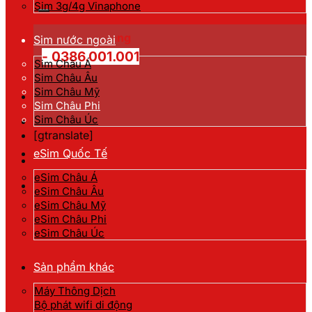
kiếm:
Sim 3g/4g Vinaphone
Hotline đặt hàng
Sim nước ngoài
- 0386.001.001
Sim Châu Á
Sim Châu Âu
Sim Châu Mỹ
Sim Châu Phi
Sim Châu Úc
[gtranslate]
eSim Quốc Tế
eSim Châu Á
eSim Châu Âu
eSim Châu Mỹ
eSim Châu Phi
eSim Châu Úc
Sản phẩm khác
Máy Thông Dịch
Bộ phát wifi di động