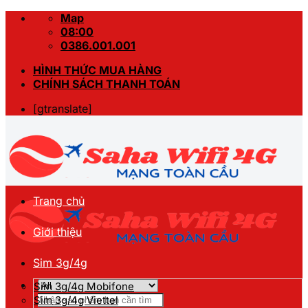
Skip
Map
to
08:00
content
0386.001.001
HÌNH THỨC MUA HÀNG
CHÍNH SÁCH THANH TOÁN
[gtranslate]
Trang chủ
Giới thiệu
Sim 3g/4g
Sim 3g/4g Mobifone
Tìm
Sim 3g/4g Viettel