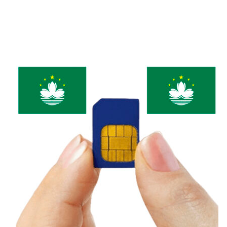
Vùng Phủ Sóng Các Nhà
Mạng Di Động Cameroon
MTN Cameroon, Orange Cameroon
Hai nhà mạng sở hữu vùng phủ sóng rộng
nhất Cameroon, đảm bảo kết nối ổn định
thành phố lớn, điểm du lịch nổi tiếng, vùng
nông thôn. Lựa chọn tốt nhất cho khách du
lịch, người thường xuyên di chuyển nhiều
nơi.
Nexttel, Camtel
Nexttel và Camtel phủ sóng mạnh thành phố
lớn như Yaoundé, Douala, Limbe… Vùng
sâu, vùng xa sóng có thể yếu hoặc không ổn
định.