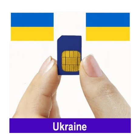
Orange Guinea
là nhà mạng di động lớn
nhất tại Guinea, nổi bật với vùng phủ sóng
rộng khắp. Vùng phủ sóng của Orange bao
gồm các thành phố lớn như Conakry, Kankan
và Nzérékoré. Dịch vụ của Orange ổn định,
với nhiều gói cước linh hoạt và hỗ trợ khách
hàng tận tình, đáp ứng nhu cầu của cả người
dân địa phương và khách du lịch.
Đang tải sản phẩm liên quan...
MTN Guinea
MTN Guinea
cung cấp dịch vụ di động chất
lượng cao với tốc độ internet mạnh mẽ, đặc
biệt là 4G. Nhà mạng này thường xuyên có
các ưu đãi hấp dẫn cho khách du lịch với giá
cước hợp lý. Dịch vụ chăm sóc khách hàng
của MTN tốt, hỗ trợ khách hàng bằng cả
tiếng Pháp và tiếng Susu, đảm bảo mọi thắc
mắc được giải quyết nhanh chóng.