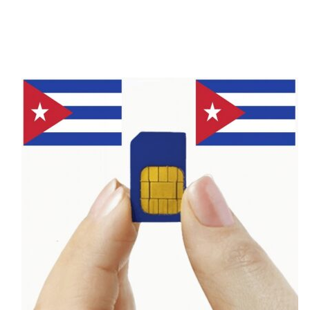
Vùng Phủ Sóng Các Nhà Mạng Di
Động Guinea
Orange Guinea
và
MTN Guinea
là hai nhà
mạng sở hữu vùng phủ sóng rộng nhất tại
Guinea, đảm bảo kết nối ổn định tại các
thành phố lớn và điểm du lịch nổi tiếng. Đây
là lựa chọn tốt nhất cho khách du lịch và
những người thường xuyên di
chuyển.
Cellcom
và
Intercel
cũng có vùng
phủ sóng tốt tại các khu vực lớn, nhưng có
thể gặp khó khăn trong việc kết nối ở những
vùng sâu và xa.
Số Điện Thoại Khẩn Cấp Tại Guinea
Khi du lịch hoặc sinh sống tại Guinea, hãy
ghi nhớ các số điện thoại khẩn cấp sau để
đảm bảo an toàn: