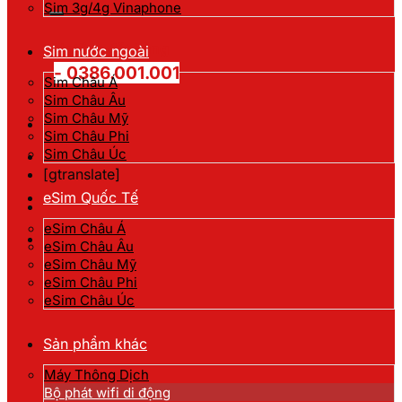
kiếm:
Sim 3g/4g Vinaphone
Hotline đặt hàng
Sim nước ngoài
- 0386.001.001
Sim Châu Á
Sim Châu Âu
Sim Châu Mỹ
Sim Châu Phi
Sim Châu Úc
[gtranslate]
eSim Quốc Tế
eSim Châu Á
eSim Châu Âu
eSim Châu Mỹ
eSim Châu Phi
eSim Châu Úc
Sản phẩm khác
Máy Thông Dịch
Bộ phát wifi di động