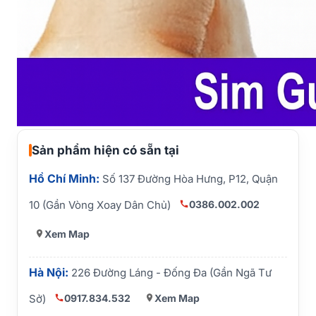
Sản phẩm hiện có sẵn tại
Hồ Chí Minh:
Số 137 Đường Hòa Hưng, P12, Quận
0386.002.002
10 (Gần Vòng Xoay Dân Chủ)
Xem Map
Hà Nội:
226 Đường Láng - Đống Đa (Gần Ngã Tư
0917.834.532
Xem Map
Sở)