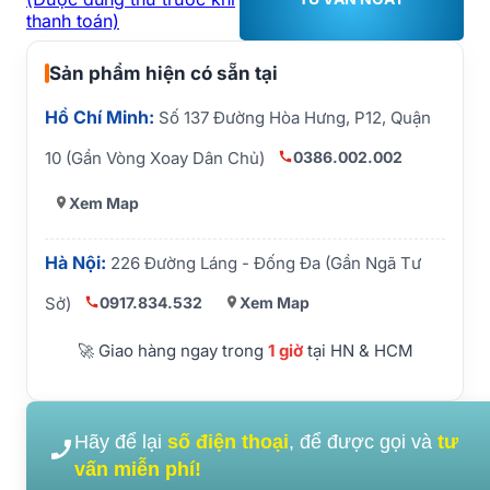
thanh toán)
Sản phẩm hiện có sẵn tại
Hồ Chí Minh:
Số 137 Đường Hòa Hưng, P12, Quận
0386.002.002
10 (Gần Vòng Xoay Dân Chủ)
Xem Map
Hà Nội:
226 Đường Láng - Đống Đa (Gần Ngã Tư
0917.834.532
Xem Map
Sở)
🚀 Giao hàng ngay trong
1 giờ
tại HN & HCM
Hãy để lại
số điện thoại
, để được gọi và
tư
vấn miễn phí!