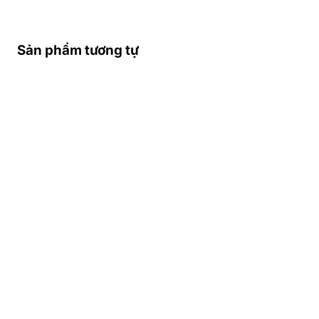
Sản phẩm tương tự
THÔNG TIN NHÀ MẠNG
TỐT NHẤT Ở GUINEA –
VÙNG PHỦ SÓNG – SĐT
KHẨN CẤP Ở GUINEA
Các Nhà Mạng Di Động Lớn Nhất
Guinea
Guinea có 4 nhà mạng di động lớn phục vụ
nhu cầu liên lạc của người dân và du
khách:
Orange Guinea
,
MTN
Guinea
,
Cellcom
, và
Intercel
.
Orange Guinea