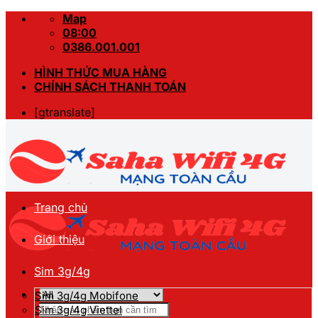
Skip
Map
to
08:00
content
0386.001.001
HÌNH THỨC MUA HÀNG
CHÍNH SÁCH THANH TOÁN
[gtranslate]
Trang chủ
Giới thiệu
Sim 3g/4g
Sim 3g/4g Mobifone
Tìm
Sim 3g/4g Viettel