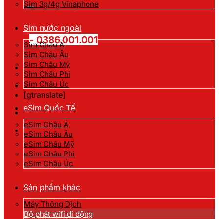
kiếm:
Sim 3g/4g Vinaphone
Hotline đặt hàng
Sim nước ngoài
- 0386.001.001
Sim Châu Á
Sim Châu Âu
Sim Châu Mỹ
Sim Châu Phi
Sim Châu Úc
[gtranslate]
eSim Quốc Tế
eSim Châu Á
eSim Châu Âu
eSim Châu Mỹ
eSim Châu Phi
eSim Châu Úc
Sản phẩm khác
Máy Thông Dịch
Bộ phát wifi di động