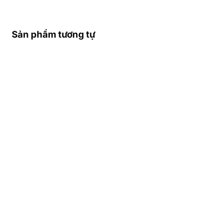
Sản phẩm tương tự
THÔNG TIN NHÀ MẠNG
TỐT NHẤT Ở GABON-
VÙNG PHỦ SÓNG – SĐT
KHẨN CẤP Ở GABON
Các Nhà Mạng Di Động Lớn Nhất
Gabon
Gabon có 4 nhà mạng di động lớn phục vụ
nhu cầu liên lạc của người dân và du
khách:
Libreville Telecom
,
Gabon
Telecom
,
Airtel Gabon
, và
Moov Gabon
.