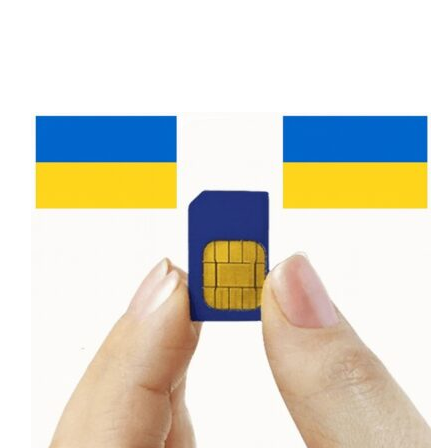
Dịch vụ chăm sóc khách hàng của Moov tốt,
hỗ trợ bằng tiếng Pháp và tiếng Fang, giúp
người dùng dễ dàng giải quyết mọi thắc mắc.
Vùng Phủ Sóng Các Nhà Mạng Di
Động Gabon
Libreville Telecom
và
Gabon Telecom
là
hai nhà mạng sở hữu vùng phủ sóng rộng
nhất tại Gabon, đảm bảo kết nối ổn định tại
các thành phố lớn và điểm du lịch nổi tiếng.
Đây là lựa chọn tốt nhất cho khách du lịch và
những người thường xuyên di chuyển.
Airtel
Gabon
và
Moov Gabon
cũng có vùng phủ
sóng tốt tại các khu vực lớn, nhưng có thể
gặp khó khăn trong việc kết nối ở những
vùng sâu và xa.
Số Điện Thoại Khẩn Cấp Tại Gabon
Khi du lịch hoặc sinh sống tại Gabon, hãy ghi