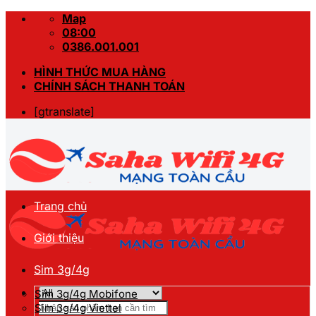
Skip
Map
to
08:00
content
0386.001.001
HÌNH THỨC MUA HÀNG
CHÍNH SÁCH THANH TOÁN
[gtranslate]
Trang chủ
Giới thiệu
Sim 3g/4g
Sim 3g/4g Mobifone
Tìm
Sim 3g/4g Viettel