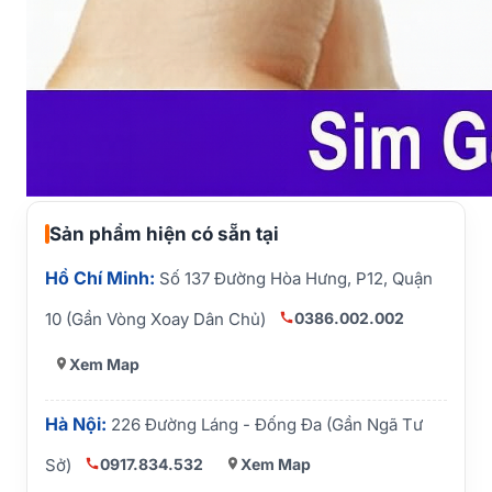
Sản phẩm hiện có sẵn tại
Hồ Chí Minh:
Số 137 Đường Hòa Hưng, P12, Quận
0386.002.002
10 (Gần Vòng Xoay Dân Chủ)
Xem Map
Hà Nội:
226 Đường Láng - Đống Đa (Gần Ngã Tư
0917.834.532
Xem Map
Sở)