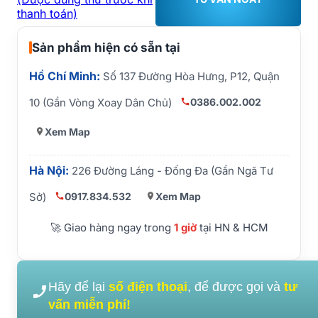
thanh toán)
Sản phẩm hiện có sẵn tại
Hồ Chí Minh:
Số 137 Đường Hòa Hưng, P12, Quận
0386.002.002
10 (Gần Vòng Xoay Dân Chủ)
Xem Map
Hà Nội:
226 Đường Láng - Đống Đa (Gần Ngã Tư
0917.834.532
Xem Map
Sở)
🚀 Giao hàng ngay trong
1 giờ
tại HN & HCM
Hãy để lại
số điện thoại
, để được gọi và
tư
vấn miễn phí!