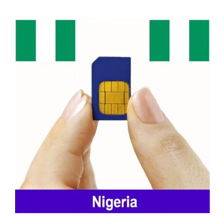
Libreville Telecom
Libreville Telecom
là nhà mạng di động lớn
nhất tại Gabon, nổi bật với vùng phủ sóng
rộng khắp. Vùng phủ sóng của Libreville
Telecom bao gồm các thành phố lớn như
Libreville, Port-Gentil và Franceville. Dịch
vụ của Libreville Telecom ổn định, với nhiều
gói cước linh hoạt và hỗ trợ khách hàng tận
tình, đáp ứng nhu cầu của cả người dân địa
phương và khách du lịch.
Đang tải sản phẩm liên quan...
Gabon Telecom
Gabon Telecom
cung cấp dịch vụ di động
chất lượng cao với tốc độ internet mạnh mẽ,
đặc biệt là 4G. Nhà mạng này thường xuyên
có các ưu đãi hấp dẫn cho khách du lịch với
giá cước hợp lý. Dịch vụ chăm sóc khách
hàng của Gabon Telecom tốt, hỗ trợ khách