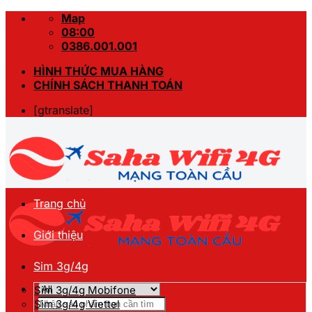
Skip
Map
to
08:00
content
0386.001.001
HÌNH THỨC MUA HÀNG
CHÍNH SÁCH THANH TOÁN
[gtranslate]
Trang chủ
Giới thiệu
Sim 3g/4g
Sim 3g/4g Mobifone
Tìm
Sim 3g/4g Viettel