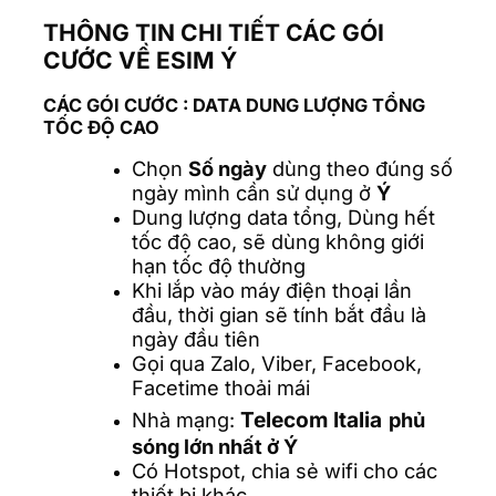
THÔNG TIN CHI TIẾT CÁC GÓI
CƯỚC VỀ ESIM Ý
CÁC GÓI CƯỚC
: DATA DUNG LƯỢNG TỔNG
TỐC ĐỘ CAO
Chọn
Số ngày
dùng theo đúng số
ngày mình cần sử dụng ở
Ý
Dung lượng data tổng, Dùng hết
tốc độ cao, sẽ dùng không giới
hạn tốc độ thường
Khi lắp vào máy điện thoại lần
đầu, thời gian sẽ tính bắt đầu là
ngày đầu tiên
Gọi qua Zalo, Viber, Facebook,
Facetime thoải mái
Telecom Italia
Nhà mạng:
phủ
sóng lớn nhất ở Ý
Có Hotspot, chia sẻ wifi cho các
thiết bị khác