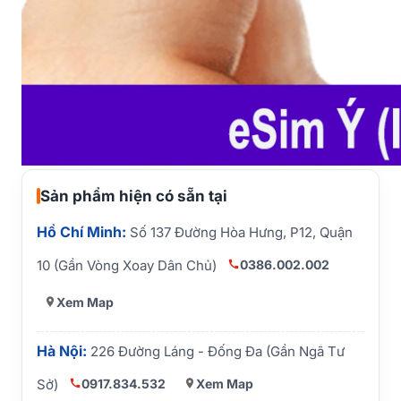
Sản phẩm hiện có sẵn tại
Hồ Chí Minh:
Số 137 Đường Hòa Hưng, P12, Quận
0386.002.002
10 (Gần Vòng Xoay Dân Chủ)
Xem Map
Hà Nội:
226 Đường Láng - Đống Đa (Gần Ngã Tư
0917.834.532
Xem Map
Sở)