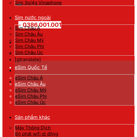
kiếm:
Sim 3g/4g Vinaphone
Hotline đặt hàng
Sim nước ngoài
- 0386.001.001
Sim Châu Á
Sim Châu Âu
Sim Châu Mỹ
Sim Châu Phi
Sim Châu Úc
[gtranslate]
eSim Quốc Tế
eSim Châu Á
eSim Châu Âu
eSim Châu Mỹ
eSim Châu Phi
eSim Châu Úc
Sản phẩm khác
Máy Thông Dịch
Bộ phát wifi di động