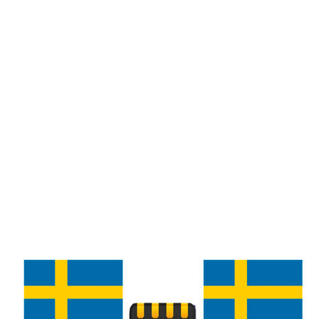
những ưu đãi cực khủng. Nếu bạn cần tư
vấn thêm vui lòng liên hệ
19002106
để
được giải đáp chi tiết.