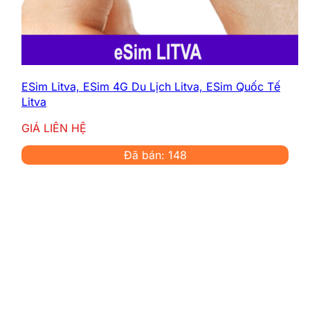
Trụy cập Internet thoải mái với esim
3G/4G Ý
>>>
Bạn đi du lịch nhiều nước khác
ESim Litva, ESim 4G Du Lịch Litva, ESim Quốc Tế
nhau và cần 4G, gọi điện hãy xem
Litva
bảng giá:
sim du lịch
GIÁ LIÊN HỆ
Thông tin chi tiết gói esim du
Đã bán: 148
lịch Ý
Dùng Internet tốc độ cao 4G có sẵn
trong tài khoản.
eSim gọi thoại và gửi tin nhắn
được tại.
Nhận tại Việt Nam. Bạn không phải
đợi như mua sim ở Ý.
Lắp esim vào máy là dùng. Không
cần hộ chiếu, không phải nạp tiền.