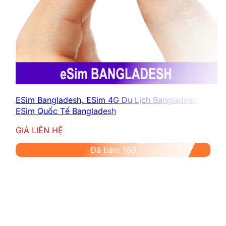
Cách mua esim Ý dễ dàng ở
Việt Nam
ESim Bangladesh, ESim 4G Du Lịch Bangladesh,
ESim Quốc Tế Bangladesh
GIÁ LIÊN HỆ
Đã bán: 160