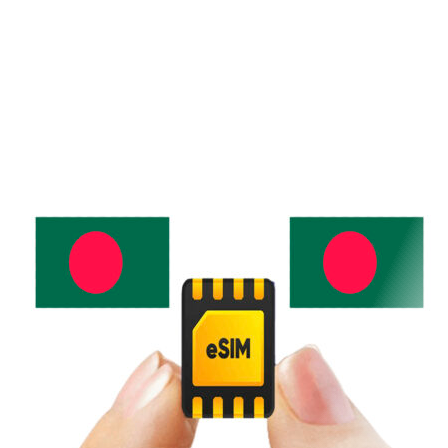
eSim dùng được cho cả
Smartphone, máy tính bảng, iPad,
cục phát wifi.
Bạn cần tìm nơi bán esim uy tín hay
muốn tìm cách mua esim du lịch Ý dễ
dàng nhất hãy đọc những thông tin ở
bên dưới đây.
Sản Phẩm Liên Quan
Cục wifi Sahaha R9 Tốc Độ Cao
150 Mbps Dùng Tại 100 Nước
Không Cần Sim
Cục phát wifi Pokefi Không Cần
SIM Dùng Được Hơn 60 Nước
Data Giá Cực Rẻ
Bộ phát wifi 4G Huawei E5577
Tốc Độ Cao 150Mbps Tiêu Chuẩn
Châu Âu