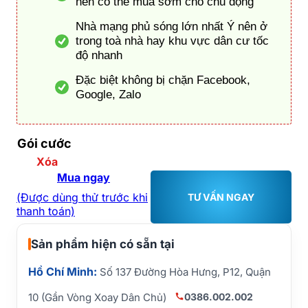
nên có thể mua sớm cho chủ động
Nhà mạng phủ sóng lớn nhất Ý nên ở
trong toà nhà hay khu vực dân cư tốc
độ nhanh
Đặc biệt không bị chặn Facebook,
Google, Zalo
Gói cước
Xóa
Mua ngay
(Được dùng thử trước khi
TƯ VẤN NGAY
thanh toán)
Sản phẩm hiện có sẵn tại
Hồ Chí Minh:
Số 137 Đường Hòa Hưng, P12, Quận
0386.002.002
10 (Gần Vòng Xoay Dân Chủ)