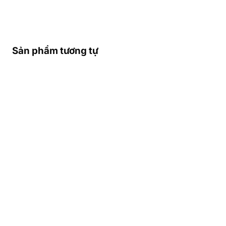
Sản phẩm tương tự
Sẵn sàng đi du lịch Ý với sim du lịch
>>>
Bạn muốn vào mạng thoải mái
trong cả chuyến đi hãy:
Thuê wifi
đi Ý
Cộng hòa Ý (Italia) là một quốc gia tại
Châu Âu. Thủ đô và thành phố lớn
nhất là Roma, các thành phố lớn khác
là Milano, Napoli và Torino. Biên giới