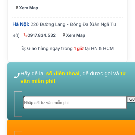
Xem Map
Hà Nội:
226 Đường Láng - Đống Đa (Gần Ngã Tư
0917.834.532
Xem Map
Sở)
🚀 Giao hàng ngay trong
1 giờ
tại HN & HCM
Hãy để lại
số điện thoại
, để được gọi và
tư
vấn miễn phí!