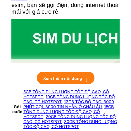
esim, bạn sẽ gọi điện, dùng internet thoải
mái với giá cực rẻ.
↓
Xem thêm nội dung
5GB TỔNG DUNG LƯỢNG TỐC ĐỘ CAO, CÓ
HOTSPOT
,
10GB TỔNG DUNG LƯỢNG TỐC ĐỘ
CAO, CÓ HOTSPOT
,
12GB TỐC ĐỘ CAO, 3000
Gói
PHÚT GỌI, 3000 TIN NHẮN Ở CHÂU ÂU
,
15GB
cước
TỔNG DUNG LƯỢNG TỐC ĐỘ CAO, CÓ
HOTSPOT
,
20GB TỔNG DUNG LƯỢNG TỐC ĐỘ
CAO, CÓ HOTSPOT
,
30GB TỔNG DUNG LƯỢNG
TỐC ĐỘ CAO, CÓ HOTSPOT