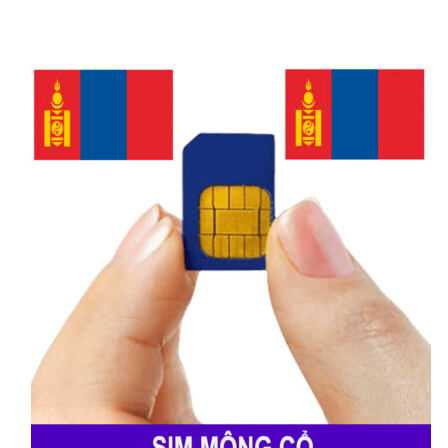
giáp với Pháp, Thụy Sĩ, Áo, Slovenia,
San Marino, Vatican. Ngôn ngữ chính
thức tiếng Ý và đồng tiền giao dịch là
đồng Euro. Mã điện thoại là +39.
Internet công cộng ở Ý rất kém nên
mọi người đi du lịch đều phải mua sim
hoặc thuê cục phát wifi.
Những điểm đến nổi tiếng và thú vị
nhất ở Ý là đấu trường La Mã; bờ biển
Amalfi; quảng trường San Marco;
Capri; đài phun nước Trevi; tháp
nghiên Pisa; nhà thờ chính tòa
Firenze; Roman Forum; đền Pantheon;
cung điện Uffizi; Piazza Navona…
eSim du lịch Ý là gì ?
eSim du lịch Ý
là loại esim nghe gọi,
dùng internet tốc độ cao cho những