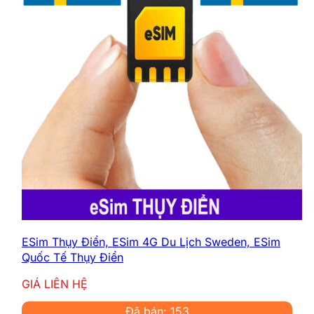
ESim Thụy Điển, ESim 4G Du Lịch Sweden, ESim
Quốc Tế Thụy Điển
GIÁ LIÊN HỆ
Đã bán: 153