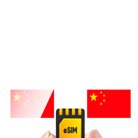
Mua esim 4G Italia rất dễ dàng ở Việt
Nam
Chỉ cần gọi đến Hotline
19002106 –
(028)71066886
để đặt mua trong 5 phút.
Dù bạn ở bất cứ đâu vẫn dễ dàng mua
esim 4G Italia. Nếu bạn không muốn gọi
điện có thể mua ngay tại trang này. Sau
khi nhận được đơn hàng chúng tôi sẽ
vận chuyển đến nhà bạn miễn phí. Bạn
sẽ không cần đưa hộ chiếu, thông tin
như mua esim ở Ý.
Khám phá toàn bộ thành phố du lịch
Venice ở Italy