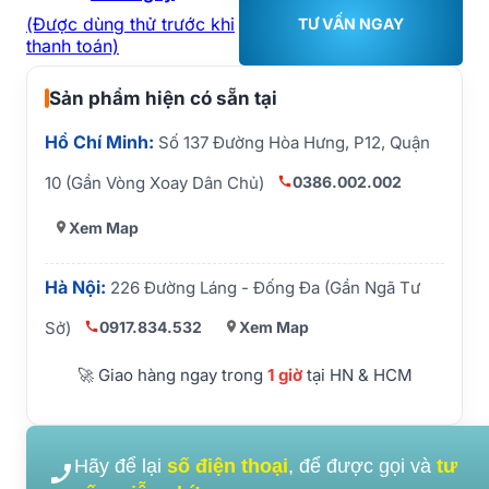
(Được dùng thử trước khi
TƯ VẤN NGAY
thanh toán)
Sản phẩm hiện có sẵn tại
Hồ Chí Minh:
Số 137 Đường Hòa Hưng, P12, Quận
0386.002.002
10 (Gần Vòng Xoay Dân Chủ)
Xem Map
Hà Nội:
226 Đường Láng - Đống Đa (Gần Ngã Tư
0917.834.532
Xem Map
Sở)
🚀 Giao hàng ngay trong
1 giờ
tại HN & HCM
Hãy để lại
số điện thoại
, để được gọi và
tư