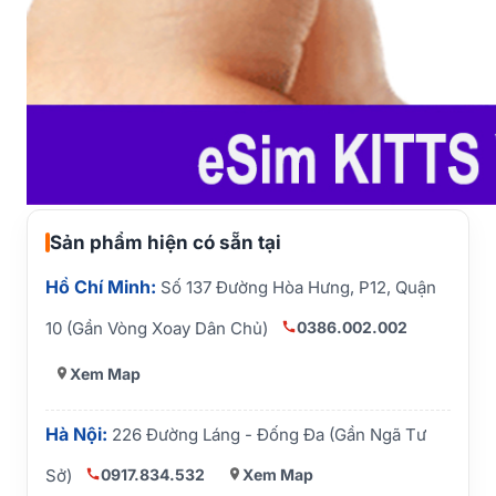
Sản phẩm hiện có sẵn tại
Hồ Chí Minh:
Số 137 Đường Hòa Hưng, P12, Quận
0386.002.002
10 (Gần Vòng Xoay Dân Chủ)
Xem Map
Hà Nội:
226 Đường Láng - Đống Đa (Gần Ngã Tư
0917.834.532
Xem Map
Sở)