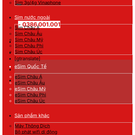
kiếm:
Sim 3g/4g Vinaphone
Hotline đặt hàng
Sim nước ngoài
- 0386.001.001
Sim Châu Á
Sim Châu Âu
Sim Châu Mỹ
Sim Châu Phi
Sim Châu Úc
[gtranslate]
eSim Quốc Tế
eSim Châu Á
eSim Châu Âu
eSim Châu Mỹ
eSim Châu Phi
eSim Châu Úc
Sản phẩm khác
Máy Thông Dịch
Bộ phát wifi di động