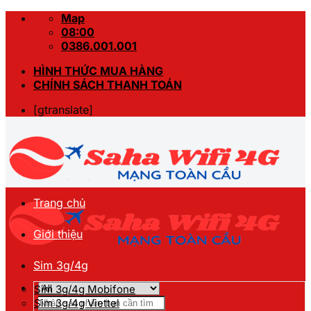
Skip
Map
to
08:00
content
0386.001.001
HÌNH THỨC MUA HÀNG
CHÍNH SÁCH THANH TOÁN
[gtranslate]
Trang chủ
Giới thiệu
Sim 3g/4g
Sim 3g/4g Mobifone
Tìm
Sim 3g/4g Viettel