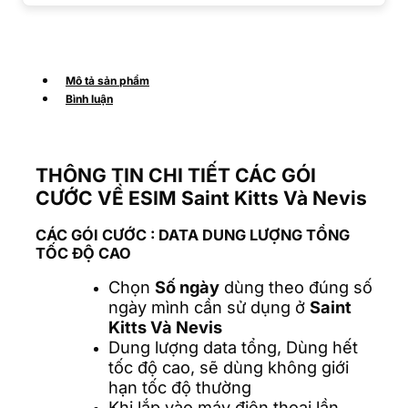
Mô tả sản phẩm
Bình luận
THÔNG TIN CHI TIẾT CÁC GÓI
CƯỚC VỀ ESIM Saint Kitts Và Nevis
CÁC GÓI CƯỚC
: DATA DUNG LƯỢNG TỔNG
TỐC ĐỘ CAO
Chọn
Số ngày
dùng theo đúng số
ngày mình cần sử dụng ở
Saint
Kitts Và Nevis
Dung lượng data tổng, Dùng hết
tốc độ cao, sẽ dùng không giới
hạn tốc độ thường
Khi lắp vào máy điện thoại lần