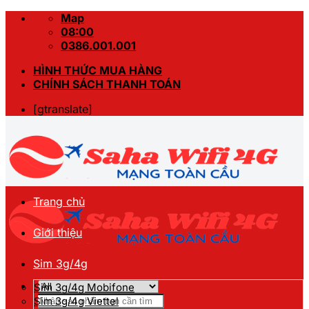
Skip
Map
to
08:00
content
0386.001.001
HÌNH THỨC MUA HÀNG
CHÍNH SÁCH THANH TOÁN
[gtranslate]
Trang chủ
Giới thiệu
Sim 3g/4g
Sim 3g/4g Mobifone
Tìm
Sim 3g/4g Viettel