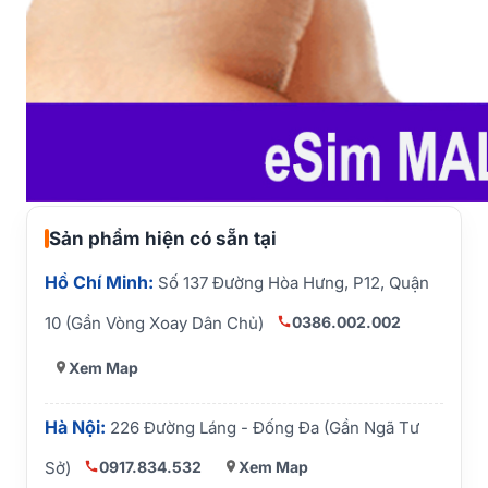
Sản phẩm hiện có sẵn tại
Hồ Chí Minh:
Số 137 Đường Hòa Hưng, P12, Quận
0386.002.002
10 (Gần Vòng Xoay Dân Chủ)
Xem Map
Hà Nội:
226 Đường Láng - Đống Đa (Gần Ngã Tư
0917.834.532
Xem Map
Sở)