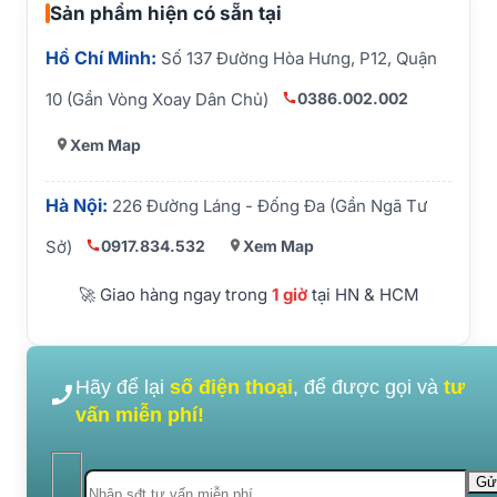
Sản phẩm hiện có sẵn tại
Hồ Chí Minh:
Số 137 Đường Hòa Hưng, P12, Quận
0386.002.002
10 (Gần Vòng Xoay Dân Chủ)
Xem Map
Hà Nội:
226 Đường Láng - Đống Đa (Gần Ngã Tư
0917.834.532
Xem Map
Sở)
🚀 Giao hàng ngay trong
1 giờ
tại HN & HCM
Hãy để lại
số điện thoại
, để được gọi và
tư
vấn miễn phí!