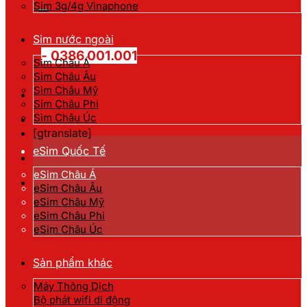
kiếm:
Sim 3g/4g Vinaphone
Hotline đặt hàng
Sim nước ngoài
- 0386.001.001
Sim Châu Á
Sim Châu Âu
Sim Châu Mỹ
Sim Châu Phi
Sim Châu Úc
[gtranslate]
eSim Quốc Tế
eSim Châu Á
eSim Châu Âu
eSim Châu Mỹ
eSim Châu Phi
eSim Châu Úc
Sản phẩm khác
Máy Thông Dịch
Bộ phát wifi di động