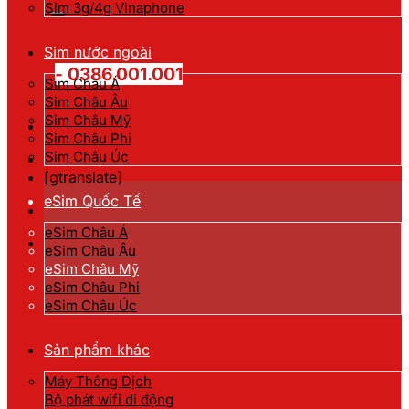
kiếm:
Sim 3g/4g Vinaphone
Hotline đặt hàng
Sim nước ngoài
- 0386.001.001
Sim Châu Á
Sim Châu Âu
Sim Châu Mỹ
Sim Châu Phi
Sim Châu Úc
[gtranslate]
eSim Quốc Tế
eSim Châu Á
eSim Châu Âu
eSim Châu Mỹ
eSim Châu Phi
eSim Châu Úc
Sản phẩm khác
Máy Thông Dịch
Bộ phát wifi di động