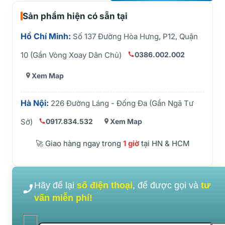
Sản phẩm hiện có sẵn tại
Hồ Chí Minh:
Số 137 Đường Hòa Hưng, P12, Quận
0386.002.002
10 (Gần Vòng Xoay Dân Chủ)
Xem Map
Hà Nội:
226 Đường Láng - Đống Đa (Gần Ngã Tư
0917.834.532
Xem Map
Sở)
🚀 Giao hàng ngay trong
1 giờ
tại HN & HCM
Hãy để lại
số điện thoại
, để được gọi và
tư
vấn miễn phí!