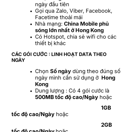
ngày đầu tiên
Gọi qua Zalo, Viber, Facebook,
Facetime thoải mái
Nhà mạng:
China Mobile
phủ
sóng lớn nhất ở Hong Kong
Có Hotspot, chia sẻ wifi cho các
thiết bị khác
CÁC GÓI CƯỚC :
LINH HOẠT DATA THEO
NGÀY
Chọn
Số ngày
dùng theo đúng số
ngày mình cần sử dụng ở
Hong
Kong
Dung lượng : Có 4 gói cước là
500MB tốc độ cao/Ngày
hoặc
1GB
tốc độ cao/Ngày
hoặc
2GB
tốc độ cao/Ngày
hoặc