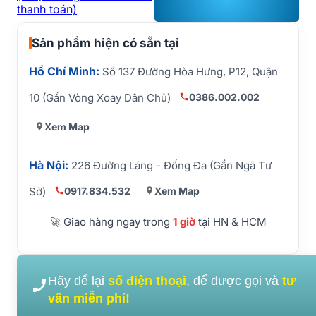
thanh toán)
Sản phẩm hiện có sẵn tại
Hồ Chí Minh:
Số 137 Đường Hòa Hưng, P12, Quận
0386.002.002
10 (Gần Vòng Xoay Dân Chủ)
Xem Map
Hà Nội:
226 Đường Láng - Đống Đa (Gần Ngã Tư
0917.834.532
Xem Map
Sở)
🚀 Giao hàng ngay trong
1 giờ
tại HN & HCM
Hãy để lại
số điện thoại
, để được gọi và
tư
vấn miễn phí!