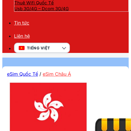
Thuê Wifi Quốc Tế
Usb 3G/4G – Dcom 3G/4G
Tin tức
Liên hệ
TIẾNG VIỆT
eSim Quốc Tế
/
eSim Châu Á