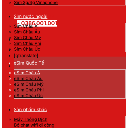
kiếm:
Sim 3g/4g Vinaphone
Hotline đặt hàng
Sim nước ngoài
- 0386.001.001
Sim Châu Á
Sim Châu Âu
Sim Châu Mỹ
Sim Châu Phi
Sim Châu Úc
[gtranslate]
eSim Quốc Tế
eSim Châu Á
eSim Châu Âu
eSim Châu Mỹ
eSim Châu Phi
eSim Châu Úc
Sản phẩm khác
Máy Thông Dịch
Bộ phát wifi di động