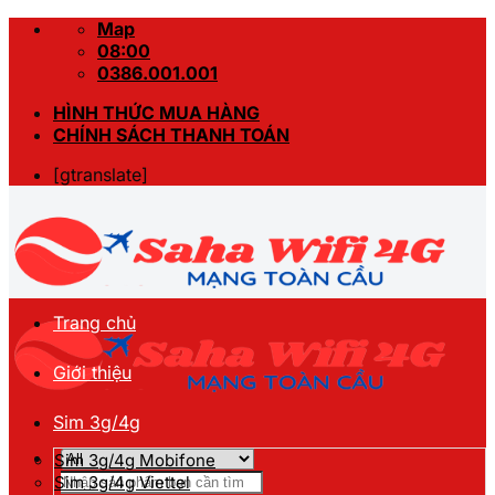
Skip
Map
to
08:00
content
0386.001.001
HÌNH THỨC MUA HÀNG
CHÍNH SÁCH THANH TOÁN
[gtranslate]
Trang chủ
Giới thiệu
Sim 3g/4g
Sim 3g/4g Mobifone
Tìm
Sim 3g/4g Viettel