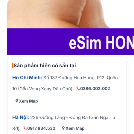
Sản phẩm hiện có sẵn tại
Hồ Chí Minh:
Số 137 Đường Hòa Hưng, P12, Quận
0386.002.002
10 (Gần Vòng Xoay Dân Chủ)
Xem Map
Hà Nội:
226 Đường Láng - Đống Đa (Gần Ngã Tư
0917.834.532
Xem Map
Sở)