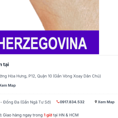
 tại
ờng Hòa Hưng, P12, Quận 10 (Gần Vòng Xoay Dân Chủ)
Xem Map
0917.834.532
Xem Map
- Đống Đa (Gần Ngã Tư Sở)
 Giao hàng ngay trong
1 giờ
tại HN & HCM