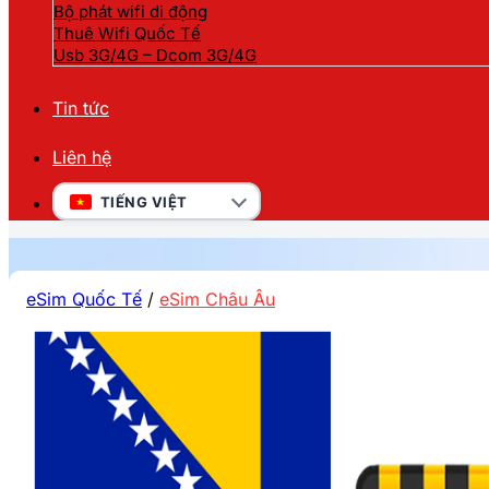
Bộ phát wifi di động
Thuê Wifi Quốc Tế
Usb 3G/4G – Dcom 3G/4G
Tin tức
Liên hệ
TIẾNG VIỆT
eSim Quốc Tế
/
eSim Châu Âu