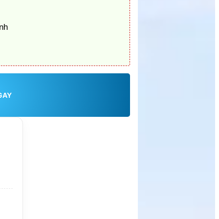
nh
GAY