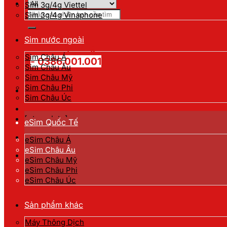
Sim 3g/4g Viettel
Tìm
Sim 3g/4g Vinaphone
kiếm:
Sim nước ngoài
Hotline đặt hàng
Sim Châu Á
- 0386.001.001
Sim Châu Âu
Sim Châu Mỹ
Sim Châu Phi
Sim Châu Úc
[gtranslate]
eSim Quốc Tế
eSim Châu Á
eSim Châu Âu
eSim Châu Mỹ
eSim Châu Phi
eSim Châu Úc
Sản phẩm khác
Máy Thông Dịch