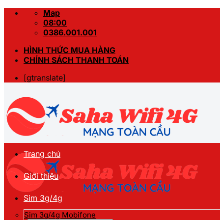
Skip
Map
to
08:00
content
0386.001.001
HÌNH THỨC MUA HÀNG
CHÍNH SÁCH THANH TOÁN
[gtranslate]
Trang chủ
Giới thiệu
Sim 3g/4g
Sim 3g/4g Mobifone