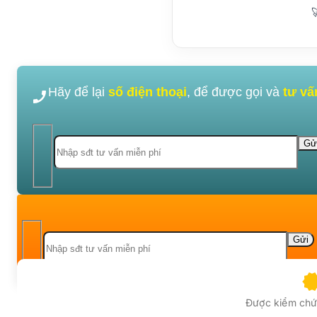

Hãy để lại
số điện thoại
, để được gọi và
tư vấ
Được kiểm chứn