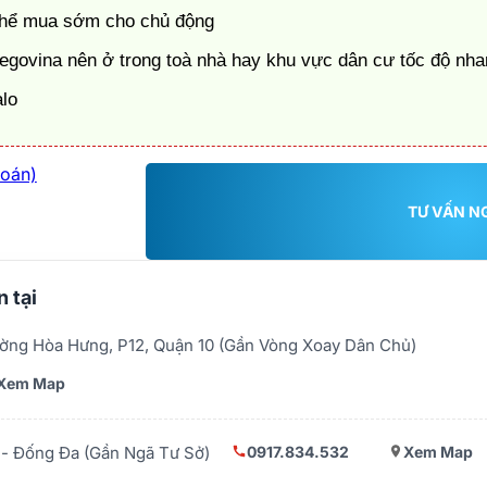
ó thể mua sớm cho chủ động
govina nên ở trong toà nhà hay khu vực dân cư tốc độ nha
alo
toán)
TƯ VẤN N
 tại
ờng Hòa Hưng, P12, Quận 10 (Gần Vòng Xoay Dân Chủ)
Xem Map
0917.834.532
Xem Map
- Đống Đa (Gần Ngã Tư Sở)